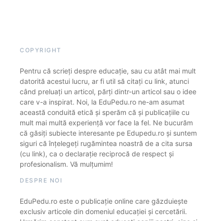
COPYRIGHT
Pentru că scrieți despre educație, sau cu atât mai mult
datorită acestui lucru, ar fi util să citați cu link, atunci
când preluați un articol, părți dintr-un articol sau o idee
care v-a inspirat. Noi, la EduPedu.ro ne-am asumat
această conduită etică și sperăm că și publicațiile cu
mult mai multă experiență vor face la fel. Ne bucurăm
că găsiți subiecte interesante pe Edupedu.ro și suntem
siguri că înțelegeți rugămintea noastră de a cita sursa
(cu link), ca o declarație reciprocă de respect și
profesionalism. Vă mulțumim!
DESPRE NOI
EduPedu.ro este o publicație online care găzduiește
exclusiv articole din domeniul educației și cercetării.