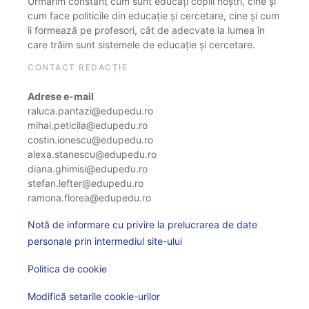
Urmărim constant cum sunt educați copiii noștri, cine și
cum face politicile din educație și cercetare, cine și cum
îi formează pe profesori, cât de adecvate la lumea în
care trăim sunt sistemele de educație și cercetare.
CONTACT REDACȚIE
Adrese e-mail
raluca.pantazi@edupedu.ro
mihai.peticila@edupedu.ro
costin.ionescu@edupedu.ro
alexa.stanescu@edupedu.ro
diana.ghimisi@edupedu.ro
stefan.lefter@edupedu.ro
ramona.florea@edupedu.ro
Notă de informare cu privire la prelucrarea de date
personale prin intermediul site-ului
Politica de cookie
Modifică setarile cookie-urilor