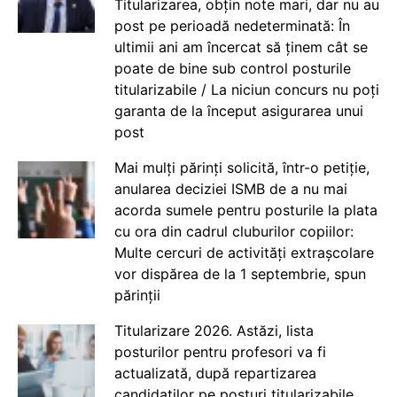
Titularizarea, obțin note mari, dar nu au
post pe perioadă nedeterminată: În
ultimii ani am încercat să ținem cât se
poate de bine sub control posturile
titularizabile / La niciun concurs nu poți
garanta de la început asigurarea unui
post
Mai mulți părinți solicită, într-o petiție,
anularea deciziei ISMB de a nu mai
acorda sumele pentru posturile la plata
cu ora din cadrul cluburilor copiilor:
Multe cercuri de activități extrașcolare
vor dispărea de la 1 septembrie, spun
părinții
Titularizare 2026. Astăzi, lista
posturilor pentru profesori va fi
actualizată, după repartizarea
candidaților pe posturi titularizabile