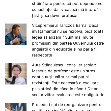
străinătate pentru că pot deprinde noi
cunoștințe, dar vreau să mă întorc în
țară și să devin profesor
Vicepremierul Tanczos Barna: Dacă
învățământul nu se rezolvă, pică toată
legea salarizării / Sunt mai multe
promisiuni din partea Guvernului către
angajații din educație și nu par a fi
respectate
Aura Stănculescu, consilier școlar:
Meseria de profesor este un stres
continuu și unii sunt mai puțini
rezistenți. Este necesară o evaluare
psihiatrică din când în când / De anul
școlar viitor evaluarea este obligatorie
Proceduri noi de reorganizare pentru
unitățile de învățământ care nu au