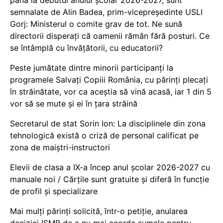
semnalate de Alin Badea, prim-vicepreședinte USLI
Gorj: Ministerul o comite grav de tot. Ne sună
directorii disperați că oamenii rămân fără posturi. Ce
se întâmplă cu învățătorii, cu educatorii?
Peste jumătate dintre minorii participanți la
programele Salvați Copiii România, cu părinți plecați
în străinătate, vor ca aceștia să vină acasă, iar 1 din 5
vor să se mute și ei în țara străină
Secretarul de stat Sorin Ion: La disciplinele din zona
tehnologică există o criză de personal calificat pe
zona de maiștri-instructori
Elevii de clasa a IX-a încep anul școlar 2026-2027 cu
manuale noi / Cărțile sunt gratuite și diferă în funcție
de profil și specializare
Mai mulți părinți solicită, într-o petiție, anularea
deciziei ISMB de a nu mai acorda sumele pentru