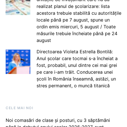
realizat planul de școlarizare: lista
acestora trebuie stabilită cu autoritățile
locale până pe 7 august, spune un
ordin emis miercuri, 5 august / Toate
măsurile trebuie încheiate până pe 24
august
Directoarea Violeta Estrella Bontilă:
Anul școlar care tocmai s-a încheiat a
fost, probabil, unul dintre cei mai grei
pe care i-am trăit. Conducerea unei
școli în România înseamnă, astăzi, un
stres permanent, o muncă titanică
CELE MAI NOI
Noi comasări de clase și posturi, cu 3 săptămâni
până la debutul anului școlar 2026-2027, sunt