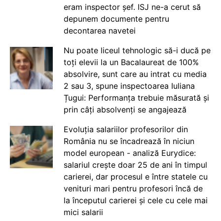
eram inspector șef. ISJ ne-a cerut să
depunem documente pentru
decontarea navetei
Nu poate liceul tehnologic să-i ducă pe
toți elevii la un Bacalaureat de 100%
absolvire, sunt care au intrat cu media
2 sau 3, spune inspectoarea Iuliana
Țugui: Performanța trebuie măsurată și
prin câți absolvenți se angajează
Evoluția salariilor profesorilor din
România nu se încadrează în niciun
model european - analiză Eurydice:
salariul crește doar 25 de ani în timpul
carierei, dar procesul e între statele cu
venituri mari pentru profesori încă de
la începutul carierei și cele cu cele mai
mici salarii