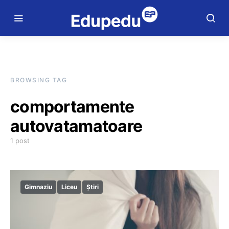
BROWSING TAG
comportamente
autovatamatoare
1 post
Gimnaziu
Liceu
Știri