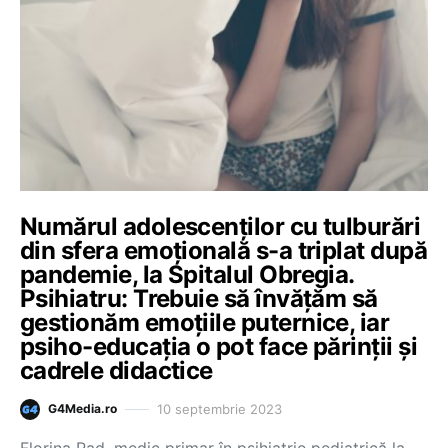
Numărul adolescenţilor cu tulburări
din sfera emoţională s-a triplat după
pandemie, la Spitalul Obregia.
Psihiatru: Trebuie să învățăm să
gestionăm emoțiile puternice, iar
psiho-educația o pot face părinții și
cadrele didactice
10 septembrie 2023
G4Media.ro
Florina Rad, medic primar în psihiatrie pediatrică la