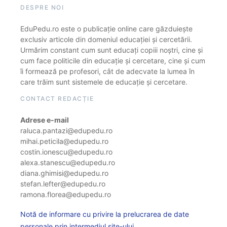
DESPRE NOI
EduPedu.ro este o publicație online care găzduiește
exclusiv articole din domeniul educației și cercetării.
Urmărim constant cum sunt educați copiii noștri, cine și
cum face politicile din educație și cercetare, cine și cum
îi formează pe profesori, cât de adecvate la lumea în
care trăim sunt sistemele de educație și cercetare.
CONTACT REDACȚIE
Adrese e-mail
raluca.pantazi@edupedu.ro
mihai.peticila@edupedu.ro
costin.ionescu@edupedu.ro
alexa.stanescu@edupedu.ro
diana.ghimisi@edupedu.ro
stefan.lefter@edupedu.ro
ramona.florea@edupedu.ro
Notă de informare cu privire la prelucrarea de date
personale prin intermediul site-ului