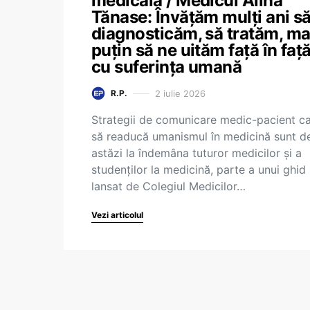
medicală / Medicul Alina
Tănase: Învățăm mulți ani s
diagnosticăm, să tratăm, ma
puțin să ne uităm față în faț
cu suferința umană
2 iulie 2026
R.P.
Strategii de comunicare medic-pacient c
să readucă umanismul în medicină sunt d
astăzi la îndemâna tuturor medicilor și a
studenților la medicină, parte a unui ghid
lansat de Colegiul Medicilor…
Vezi articolul