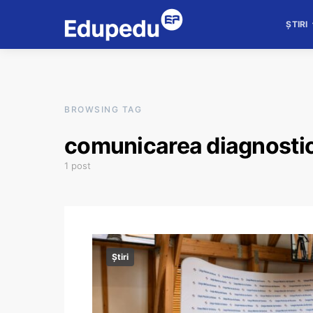
ȘTIRI
BROWSING TAG
comunicarea diagnostic
1 post
Știri