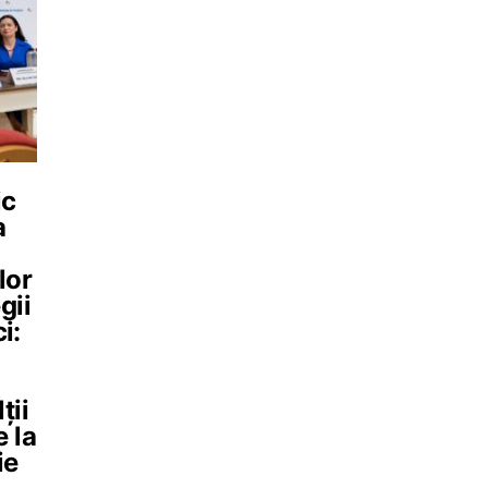
ic
a
lor
gii
i:
ții
 la
ie