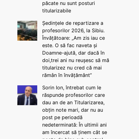
păcate nu sunt posturi
titularizabile
Ședințele de repartizare a
profesorilor 2026, la Sibiu.
Învățătoare: „Am zis iau ce
este. O să fac naveta și
Doamne-ajută, dar dacă în
doi,trei ani nu reușesc să mă
titularizez nu cred că mai
rămân în învățământ”
Sorin Ion, întrebat cum le
răspunde profesorilor care
dau an de an Titularizarea,
obțin note mari, dar nu au
post pe perioadă
nedeterminată: În ultimii ani
am încercat să ținem cât se