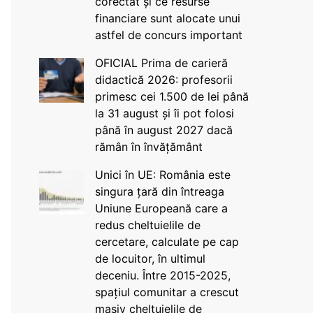
corectat și ce resurse
financiare sunt alocate unui
astfel de concurs important
OFICIAL Prima de carieră
didactică 2026: profesorii
primesc cei 1.500 de lei până
la 31 august și îi pot folosi
până în august 2027 dacă
rămân în învățământ
Unici în UE: România este
singura țară din întreaga
Uniune Europeană care a
redus cheltuielile de
cercetare, calculate pe cap
de locuitor, în ultimul
deceniu. Între 2015-2025,
spațiul comunitar a crescut
masiv cheltuielile de