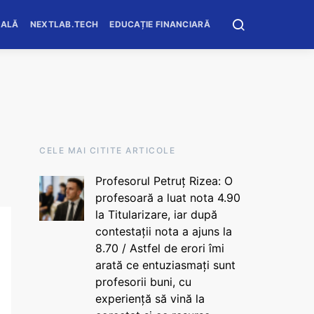
OALĂ
NEXTLAB.TECH
EDUCAȚIE FINANCIARĂ
CELE MAI CITITE ARTICOLE
Profesorul Petruț Rizea: O
profesoară a luat nota 4.90
la Titularizare, iar după
contestații nota a ajuns la
8.70 / Astfel de erori îmi
arată ce entuziasmați sunt
profesorii buni, cu
experiență să vină la