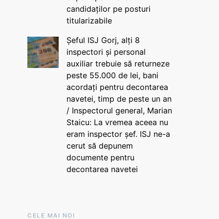
candidaților pe posturi
titularizabile
Șeful ISJ Gorj, alți 8
inspectori și personal
auxiliar trebuie să returneze
peste 55.000 de lei, bani
acordați pentru decontarea
navetei, timp de peste un an
/ Inspectorul general, Marian
Staicu: La vremea aceea nu
eram inspector șef. ISJ ne-a
cerut să depunem
documente pentru
decontarea navetei
CELE MAI NOI