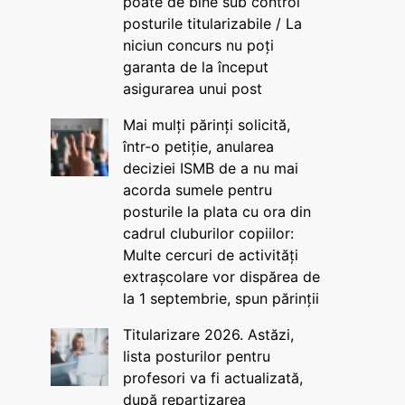
poate de bine sub control
posturile titularizabile / La
niciun concurs nu poți
garanta de la început
asigurarea unui post
Mai mulți părinți solicită,
într-o petiție, anularea
deciziei ISMB de a nu mai
acorda sumele pentru
posturile la plata cu ora din
cadrul cluburilor copiilor:
Multe cercuri de activități
extrașcolare vor dispărea de
la 1 septembrie, spun părinții
Titularizare 2026. Astăzi,
lista posturilor pentru
profesori va fi actualizată,
după repartizarea