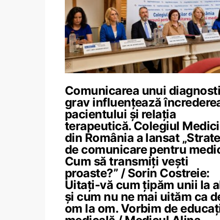
Comunicarea unui diagnost
grav influențează încredere
pacientului și relația
terapeutică. Colegiul Medici
din România a lansat „Strate
de comunicare pentru medic
Cum să transmiți vești
proaste?” / Sorin Costreie:
Uitați-vă cum țipăm unii la al
și cum nu ne mai uităm ca de
om la om. Vorbim de educaț