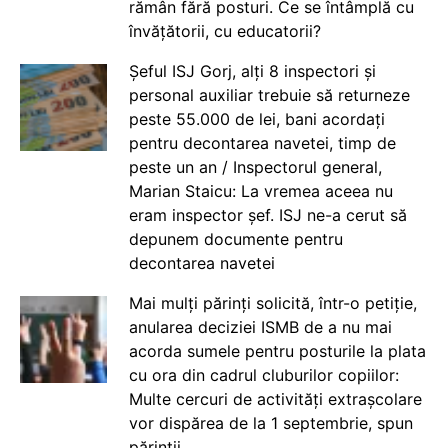
rămân fără posturi. Ce se întâmplă cu
învățătorii, cu educatorii?
Șeful ISJ Gorj, alți 8 inspectori și
personal auxiliar trebuie să returneze
peste 55.000 de lei, bani acordați
pentru decontarea navetei, timp de
peste un an / Inspectorul general,
Marian Staicu: La vremea aceea nu
eram inspector șef. ISJ ne-a cerut să
depunem documente pentru
decontarea navetei
Mai mulți părinți solicită, într-o petiție,
anularea deciziei ISMB de a nu mai
acorda sumele pentru posturile la plata
cu ora din cadrul cluburilor copiilor:
Multe cercuri de activități extrașcolare
vor dispărea de la 1 septembrie, spun
părinții