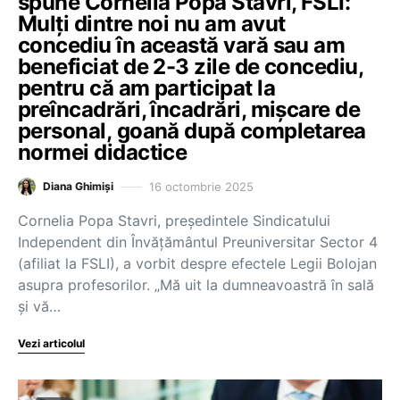
spune Cornelia Popa Stavri, FSLI:
Mulți dintre noi nu am avut
concediu în această vară sau am
beneficiat de 2-3 zile de concediu,
pentru că am participat la
preîncadrări, încadrări, mișcare de
personal, goană după completarea
normei didactice
16 octombrie 2025
Diana Ghimiși
Cornelia Popa Stavri, președintele Sindicatului
Independent din Învăţământul Preuniversitar Sector 4
(afiliat la FSLI), a vorbit despre efectele Legii Bolojan
asupra profesorilor. „Mă uit la dumneavoastră în sală
și vă…
Vezi articolul