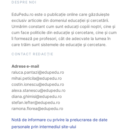
DESPRE NOI
EduPedu.ro este o publicație online care găzduiește
exclusiv articole din domeniul educației și cercetării.
Urmărim constant cum sunt educați copiii noștri, cine și
cum face politicile din educație și cercetare, cine și cum
îi formează pe profesori, cât de adecvate la lumea în
care trăim sunt sistemele de educație și cercetare.
CONTACT REDACȚIE
Adrese e-mail
raluca.pantazi@edupedu.ro
mihai.peticila@edupedu.ro
costin.ionescu@edupedu.ro
alexa.stanescu@edupedu.ro
diana.ghimisi@edupedu.ro
stefan.lefter@edupedu.ro
ramona.florea@edupedu.ro
Notă de informare cu privire la prelucrarea de date
personale prin intermediul site-ului