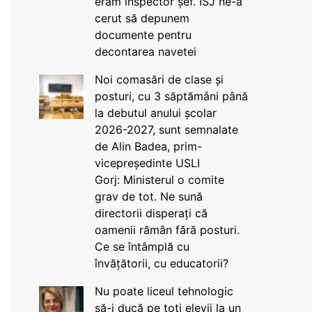
eram inspector șef. ISJ ne-a
cerut să depunem
documente pentru
decontarea navetei
Noi comasări de clase și
posturi, cu 3 săptămâni până
la debutul anului școlar
2026-2027, sunt semnalate
de Alin Badea, prim-
vicepreședinte USLI
Gorj: Ministerul o comite
grav de tot. Ne sună
directorii disperați că
oamenii rămân fără posturi.
Ce se întâmplă cu
învățătorii, cu educatorii?
Nu poate liceul tehnologic
să-i ducă pe toți elevii la un