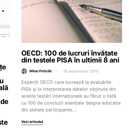
OECD: 100 de lucruri învățate
din testele PISA în ultimii 8 ani
țe
18 septembrie 2019
Mihai Peticilă
au
Experții OECD care lucrează la evaluările
ală
PISA și la interpretarea datelor obținute din
aceste testări internaționale au făcut o listă
 de
cu 100 de concluzii esențiale despre educația
din statele participante.…
ste
Vezi articolul