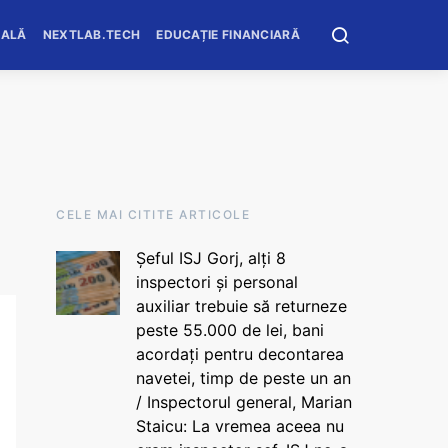
OALĂ
NEXTLAB.TECH
EDUCAȚIE FINANCIARĂ
CELE MAI CITITE ARTICOLE
Șeful ISJ Gorj, alți 8
inspectori și personal
auxiliar trebuie să returneze
peste 55.000 de lei, bani
acordați pentru decontarea
navetei, timp de peste un an
/ Inspectorul general, Marian
Staicu: La vremea aceea nu