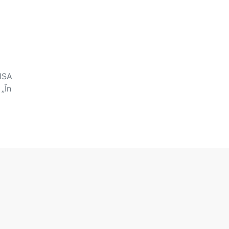
PISA
„În