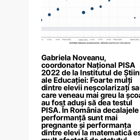
Gabriela Noveanu,
coordonator Național PISA
2022 de la Institutul de Știin
ale Educației: Foarte mulți
dintre elevii neșcolarizați s
care veneau mai greu la șco
au fost aduși să dea testul
PISA. În România decalajele
performanță sunt mai
pregnante și performanța
dintre elevi la matematică e