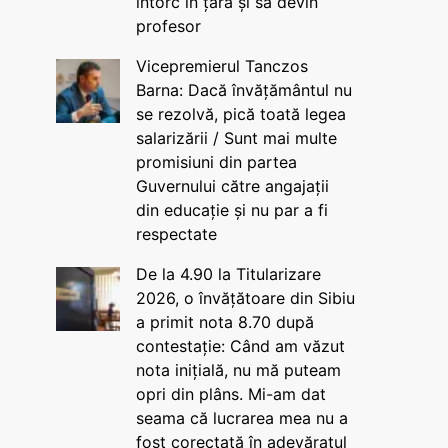
întorc în țară și să devin
profesor
Vicepremierul Tanczos
Barna: Dacă învățământul nu
se rezolvă, pică toată legea
salarizării / Sunt mai multe
promisiuni din partea
Guvernului către angajații
din educație și nu par a fi
respectate
De la 4.90 la Titularizare
2026, o învățătoare din Sibiu
a primit nota 8.70 după
contestație: Când am văzut
nota inițială, nu mă puteam
opri din plâns. Mi-am dat
seama că lucrarea mea nu a
fost corectată în adevăratul