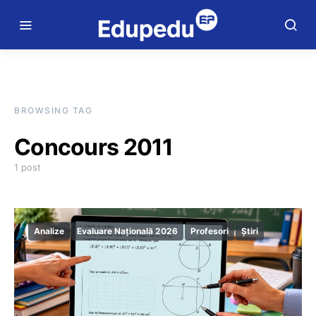
BROWSING TAG
Concours 2011
1 post
Analize
Evaluare Națională 2026
Profesori
Știri