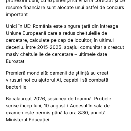
profesorii buni, cu experiență să vină la corectat și ce
resurse financiare sunt alocate unui astfel de concurs
important
Unici în UE: România este singura țară din întreaga
Uniune Europeană care a redus cheltuielile de
cercetare, calculate pe cap de locuitor, în ultimul
deceniu. Între 2015-2025, spațiul comunitar a crescut
masiv cheltuielile de cercetare – ultimele date
Eurostat
Premieră mondială: oamenii de știință au creat
virusuri noi cu ajutorul AI, capabili să combată
bacteriile
Bacalaureat 2026, sesiunea de toamnă. Probele
scrise încep luni, 10 august / Accesul în sala de
examen este permis până la ora 8:30, anunță
Ministerul Educației