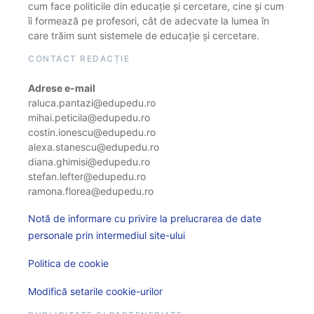
cum face politicile din educație și cercetare, cine și cum
îi formează pe profesori, cât de adecvate la lumea în
care trăim sunt sistemele de educație și cercetare.
CONTACT REDACȚIE
Adrese e-mail
raluca.pantazi@edupedu.ro
mihai.peticila@edupedu.ro
costin.ionescu@edupedu.ro
alexa.stanescu@edupedu.ro
diana.ghimisi@edupedu.ro
stefan.lefter@edupedu.ro
ramona.florea@edupedu.ro
Notă de informare cu privire la prelucrarea de date
personale prin intermediul site-ului
Politica de cookie
Modifică setarile cookie-urilor