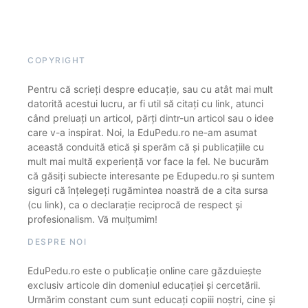
COPYRIGHT
Pentru că scrieți despre educație, sau cu atât mai mult
datorită acestui lucru, ar fi util să citați cu link, atunci
când preluați un articol, părți dintr-un articol sau o idee
care v-a inspirat. Noi, la EduPedu.ro ne-am asumat
această conduită etică și sperăm că și publicațiile cu
mult mai multă experiență vor face la fel. Ne bucurăm
că găsiți subiecte interesante pe Edupedu.ro și suntem
siguri că înțelegeți rugămintea noastră de a cita sursa
(cu link), ca o declarație reciprocă de respect și
profesionalism. Vă mulțumim!
DESPRE NOI
EduPedu.ro este o publicație online care găzduiește
exclusiv articole din domeniul educației și cercetării.
Urmărim constant cum sunt educați copiii noștri, cine și