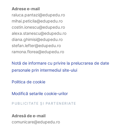
Adrese e-mail
raluca.pantazi@edupedu.ro
mihai.peticila@edupedu.ro
costin.ionescu@edupedu.ro
alexa.stanescu@edupedu.ro
diana.ghimisi@edupedu.ro
stefan.lefter@edupedu.ro
ramona.florea@edupedu.ro
Notă de informare cu privire la prelucrarea de date
personale prin intermediul site-ului
Politica de cookie
Modifică setarile cookie-urilor
PUBLICITATE ȘI PARTENERIATE
Adresă de e-mail
comunicare@edupedu.ro