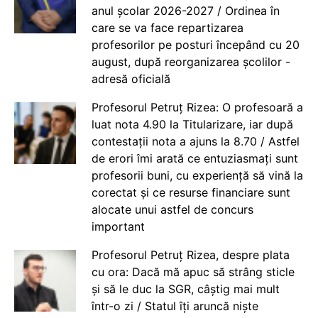
anul școlar 2026-2027 / Ordinea în
care se va face repartizarea
profesorilor pe posturi începând cu 20
august, după reorganizarea școlilor -
adresă oficială
Profesorul Petruț Rizea: O profesoară a
luat nota 4.90 la Titularizare, iar după
contestații nota a ajuns la 8.70 / Astfel
de erori îmi arată ce entuziasmați sunt
profesorii buni, cu experiență să vină la
corectat și ce resurse financiare sunt
alocate unui astfel de concurs
important
Profesorul Petruț Rizea, despre plata
cu ora: Dacă mă apuc să strâng sticle
și să le duc la SGR, câștig mai mult
într-o zi / Statul îți aruncă niște