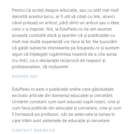
Pentru că scrieți despre educație, sau cu atât mai mult
datorită acestui lucru, ar fi util să citați cu link, atunci
când preluați un articol, părți dintr-un articol sau o idee
care v-a inspirat. Noi, la EduPedu.ro ne-am asumat
această conduită etică și sperăm că și publicațiile cu
mult mai multă experiență vor face la fel. Ne bucurăm
că găsiți subiecte interesante pe Edupedu.ro și suntem
siguri că înțelegeți rugămintea noastră de a cita sursa
(cu link), ca o declarație reciprocă de respect și
profesionalism. Vă mulțumim!
DESPRE NOI
EduPedu.ro este o publicație online care găzduiește
exclusiv articole din domeniul educației și cercetării.
Urmărim constant cum sunt educați copiii noștri, cine și
cum face politicile din educație și cercetare, cine și cum
îi formează pe profesori, cât de adecvate la lumea în
care trăim sunt sistemele de educație și cercetare.
CONTACT REDACȚIE