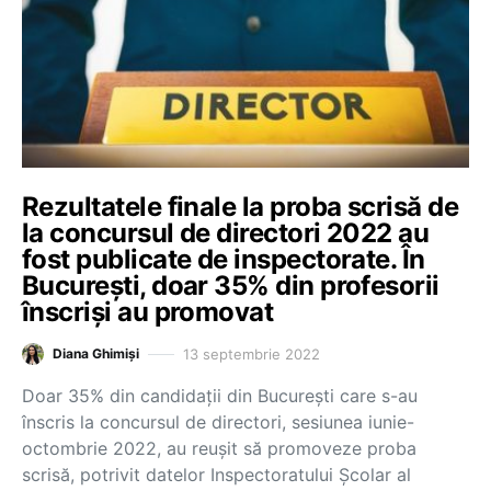
Rezultatele finale la proba scrisă de
la concursul de directori 2022 au
fost publicate de inspectorate. În
București, doar 35% din profesorii
înscriși au promovat
13 septembrie 2022
Diana Ghimiși
Doar 35% din candidații din București care s-au
înscris la concursul de directori, sesiunea iunie-
octombrie 2022, au reușit să promoveze proba
scrisă, potrivit datelor Inspectoratului Școlar al