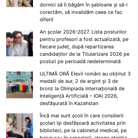
dornici să îi băgăm în șabloane și să-i
corectăm, să invalidăm ceea ce fac
diferit
An școlar 2026-2027. Lista posturilor
pentru profesori a fost actualizată, pe
fiecare județ, după repartizarea
candidaților de la Titularizare 2026 pe
posturi pe perioadă nedeterminată
ULTIMĂ ORĂ Elevii români au obținut 3
medalii de aur, 2 de argint și 3 de
bronz la Olimpiada Internațională de
Inteligență Artificială – IOAI 2026,
desfășurată în Kazahstan
Încă mai sunt școli în care consilierii
școlari își desfășoară activitatea prin
biblioteci, pe la cabinetul medical, pe
holuri sau în cancelarii, atrage atenția