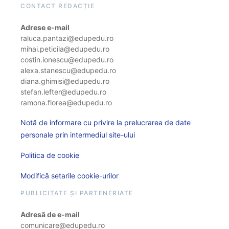
CONTACT REDACȚIE
Adrese e-mail
raluca.pantazi@edupedu.ro
mihai.peticila@edupedu.ro
costin.ionescu@edupedu.ro
alexa.stanescu@edupedu.ro
diana.ghimisi@edupedu.ro
stefan.lefter@edupedu.ro
ramona.florea@edupedu.ro
Notă de informare cu privire la prelucrarea de date
personale prin intermediul site-ului
Politica de cookie
Modifică setarile cookie-urilor
PUBLICITATE ȘI PARTENERIATE
Adresă de e-mail
comunicare@edupedu.ro