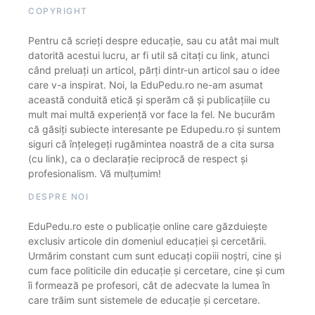
COPYRIGHT
Pentru că scrieți despre educație, sau cu atât mai mult
datorită acestui lucru, ar fi util să citați cu link, atunci
când preluați un articol, părți dintr-un articol sau o idee
care v-a inspirat. Noi, la EduPedu.ro ne-am asumat
această conduită etică și sperăm că și publicațiile cu
mult mai multă experiență vor face la fel. Ne bucurăm
că găsiți subiecte interesante pe Edupedu.ro și suntem
siguri că înțelegeți rugămintea noastră de a cita sursa
(cu link), ca o declarație reciprocă de respect și
profesionalism. Vă mulțumim!
DESPRE NOI
EduPedu.ro este o publicație online care găzduiește
exclusiv articole din domeniul educației și cercetării.
Urmărim constant cum sunt educați copiii noștri, cine și
cum face politicile din educație și cercetare, cine și cum
îi formează pe profesori, cât de adecvate la lumea în
care trăim sunt sistemele de educație și cercetare.