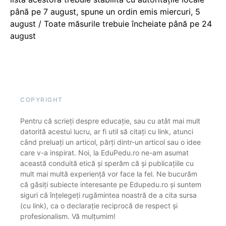
până pe 7 august, spune un ordin emis miercuri, 5
august / Toate măsurile trebuie încheiate până pe 24
august
COPYRIGHT
Pentru că scrieți despre educație, sau cu atât mai mult
datorită acestui lucru, ar fi util să citați cu link, atunci
când preluați un articol, părți dintr-un articol sau o idee
care v-a inspirat. Noi, la EduPedu.ro ne-am asumat
această conduită etică și sperăm că și publicațiile cu
mult mai multă experiență vor face la fel. Ne bucurăm
că găsiți subiecte interesante pe Edupedu.ro și suntem
siguri că înțelegeți rugămintea noastră de a cita sursa
(cu link), ca o declarație reciprocă de respect și
profesionalism. Vă mulțumim!