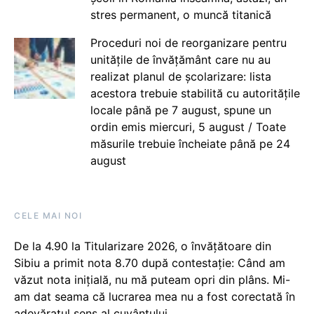
stres permanent, o muncă titanică
Proceduri noi de reorganizare pentru
unitățile de învățământ care nu au
realizat planul de școlarizare: lista
acestora trebuie stabilită cu autoritățile
locale până pe 7 august, spune un
ordin emis miercuri, 5 august / Toate
măsurile trebuie încheiate până pe 24
august
CELE MAI NOI
De la 4.90 la Titularizare 2026, o învățătoare din
Sibiu a primit nota 8.70 după contestație: Când am
văzut nota inițială, nu mă puteam opri din plâns. Mi-
am dat seama că lucrarea mea nu a fost corectată în
adevăratul sens al cuvântului