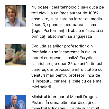
Nu poate liceul tehnologic să-i ducă pe
toți elevii la un Bacalaureat de 100%
absolvire, sunt care au intrat cu media
2 sau 3, spune inspectoarea Iuliana
Țugui: Performanța trebuie măsurată și
prin câți absolvenți se angajează
Evoluția salariilor profesorilor din
România nu se încadrează în niciun
model european - analiză Eurydice:
salariul crește doar 25 de ani în timpul
carierei, dar procesul e între statele cu
venituri mari pentru profesori încă de
la începutul carierei și cele cu cele mai
mici salarii
Ministrul interimar al Muncii Dragos
Pîslaru: În urma ultimelor discuții cu
ministrul Educației lucrurile sunt mult