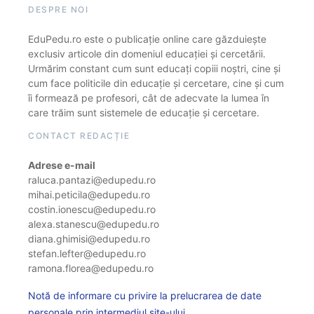
DESPRE NOI
EduPedu.ro este o publicație online care găzduiește
exclusiv articole din domeniul educației și cercetării.
Urmărim constant cum sunt educați copiii noștri, cine și
cum face politicile din educație și cercetare, cine și cum
îi formează pe profesori, cât de adecvate la lumea în
care trăim sunt sistemele de educație și cercetare.
CONTACT REDACȚIE
Adrese e-mail
raluca.pantazi@edupedu.ro
mihai.peticila@edupedu.ro
costin.ionescu@edupedu.ro
alexa.stanescu@edupedu.ro
diana.ghimisi@edupedu.ro
stefan.lefter@edupedu.ro
ramona.florea@edupedu.ro
Notă de informare cu privire la prelucrarea de date
personale prin intermediul site-ului