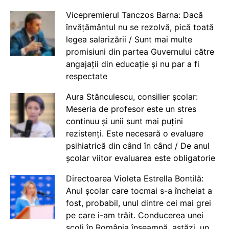
Vicepremierul Tanczos Barna: Dacă
învățământul nu se rezolvă, pică toată
legea salarizării / Sunt mai multe
promisiuni din partea Guvernului către
angajații din educație și nu par a fi
respectate
Aura Stănculescu, consilier școlar:
Meseria de profesor este un stres
continuu și unii sunt mai puțini
rezistenți. Este necesară o evaluare
psihiatrică din când în când / De anul
școlar viitor evaluarea este obligatorie
Directoarea Violeta Estrella Bontilă:
Anul școlar care tocmai s-a încheiat a
fost, probabil, unul dintre cei mai grei
pe care i-am trăit. Conducerea unei
școli în România înseamnă, astăzi, un