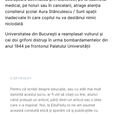
medical, pe holuri sau în cancelarii, atrage atenția
consilierul școlar Aura Stănculescu / Sunt spații
inadecvate în care copilul nu va destăinui nimic
niciodată
Universitatea din București a reamplasat vulturul și
cei doi grifoni distruși în urma bombardamentelor din
anul 1944 pe frontonul Palatului Universității
COPYRIGHT
Pentru că scrieți despre educație, sau cu atât mai mult
datorită acestui lucru, ar fi util să citați cu link, atunci
când preluați un articol, părți dintr-un articol sau o idee
care v-a inspirat. Noi, la EduPedu.ro ne-am asumat
această conduită etică și sperăm că și publicațiile cu