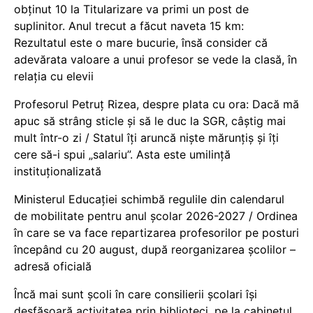
obținut 10 la Titularizare va primi un post de
suplinitor. Anul trecut a făcut naveta 15 km:
Rezultatul este o mare bucurie, însă consider că
adevărata valoare a unui profesor se vede la clasă, în
relația cu elevii
Profesorul Petruț Rizea, despre plata cu ora: Dacă mă
apuc să strâng sticle și să le duc la SGR, câștig mai
mult într-o zi / Statul îți aruncă niște mărunțiș și îți
cere să-i spui „salariu”. Asta este umilință
instituționalizată
Ministerul Educației schimbă regulile din calendarul
de mobilitate pentru anul școlar 2026-2027 / Ordinea
în care se va face repartizarea profesorilor pe posturi
începând cu 20 august, după reorganizarea școlilor –
adresă oficială
Încă mai sunt școli în care consilierii școlari își
desfășoară activitatea prin biblioteci, pe la cabinetul