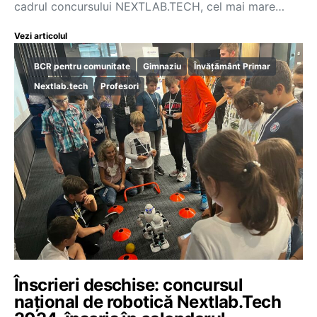
cadrul concursului NEXTLAB.TECH, cel mai mare…
Vezi articolul
BCR pentru comunitate
Gimnaziu
Învățământ Primar
Nextlab.tech
Profesori
Înscrieri deschise: concursul
național de robotică Nextlab.Tech