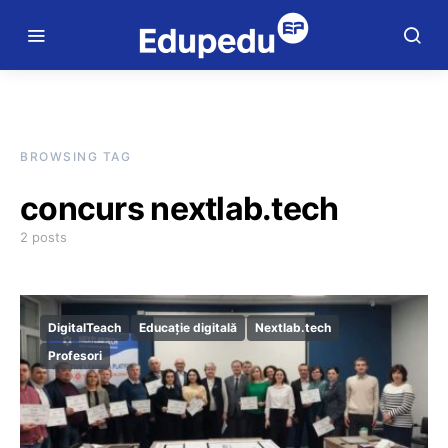
BROWSING TAG
concurs nextlab.tech
2 posts
DigitalTeach
Educație digitală
Nextlab.tech
Profesori