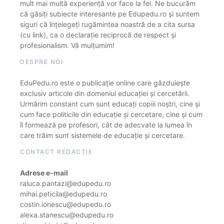
mult mai multă experiență vor face la fel. Ne bucurăm
că găsiți subiecte interesante pe Edupedu.ro și suntem
siguri că înțelegeți rugămintea noastră de a cita sursa
(cu link), ca o declarație reciprocă de respect și
profesionalism. Vă mulțumim!
DESPRE NOI
EduPedu.ro este o publicație online care găzduiește
exclusiv articole din domeniul educației și cercetării.
Urmărim constant cum sunt educați copiii noștri, cine și
cum face politicile din educație și cercetare, cine și cum
îi formează pe profesori, cât de adecvate la lumea în
care trăim sunt sistemele de educație și cercetare.
CONTACT REDACȚIE
Adrese e-mail
raluca.pantazi@edupedu.ro
mihai.peticila@edupedu.ro
costin.ionescu@edupedu.ro
alexa.stanescu@edupedu.ro