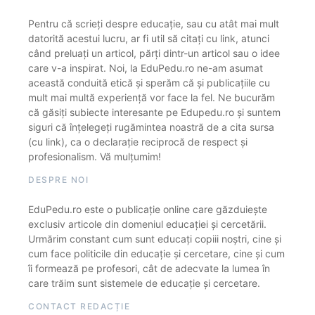
Pentru că scrieți despre educație, sau cu atât mai mult
datorită acestui lucru, ar fi util să citați cu link, atunci
când preluați un articol, părți dintr-un articol sau o idee
care v-a inspirat. Noi, la EduPedu.ro ne-am asumat
această conduită etică și sperăm că și publicațiile cu
mult mai multă experiență vor face la fel. Ne bucurăm
că găsiți subiecte interesante pe Edupedu.ro și suntem
siguri că înțelegeți rugămintea noastră de a cita sursa
(cu link), ca o declarație reciprocă de respect și
profesionalism. Vă mulțumim!
DESPRE NOI
EduPedu.ro este o publicație online care găzduiește
exclusiv articole din domeniul educației și cercetării.
Urmărim constant cum sunt educați copiii noștri, cine și
cum face politicile din educație și cercetare, cine și cum
îi formează pe profesori, cât de adecvate la lumea în
care trăim sunt sistemele de educație și cercetare.
CONTACT REDACȚIE