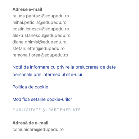
Adrese e-mail
raluca.pantazi@edupedu.ro
mihai.peticila@edupedu.ro
costin.ionescu@edupedu.ro
alexa.stanescu@edupedu.ro
diana.ghimisi@edupedu.ro
stefan.lefter@edupedu.ro
ramona.florea@edupedu.ro
Notă de informare cu privire la prelucrarea de date
personale prin intermediul site-ului
Politica de cookie
Modifică setarile cookie-urilor
PUBLICITATE ȘI PARTENERIATE
Adresă de e-mail
comunicare@edupedu.ro