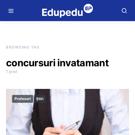
BROWSING TAG
concursuri invatamant
1 post
Profesori
Știri