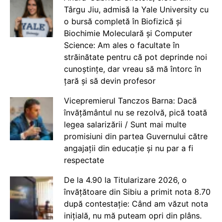
Târgu Jiu, admisă la Yale University cu
o bursă completă în Biofizică și
Biochimie Moleculară și Computer
Science: Am ales o facultate în
străinătate pentru că pot deprinde noi
cunoștințe, dar vreau să mă întorc în
țară și să devin profesor
Vicepremierul Tanczos Barna: Dacă
învățământul nu se rezolvă, pică toată
legea salarizării / Sunt mai multe
promisiuni din partea Guvernului către
angajații din educație și nu par a fi
respectate
De la 4.90 la Titularizare 2026, o
învățătoare din Sibiu a primit nota 8.70
după contestație: Când am văzut nota
inițială, nu mă puteam opri din plâns.