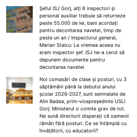
Șeful ISJ Gorj, alți 8 inspectori și
personal auxiliar trebuie să returneze
peste 55.000 de lei, bani acordați
pentru decontarea navetei, timp de
peste un an / Inspectorul general,
Marian Staicu: La vremea aceea nu
eram inspector șef. ISJ ne-a cerut să
depunem documente pentru
decontarea navetei
Noi comasări de clase și posturi, cu 3
săptămâni până la debutul anului
școlar 2026-2027, sunt semnalate de
Alin Badea, prim-vicepreședinte USLI
Gorj: Ministerul o comite grav de tot.
Ne sună directorii disperați că oamenii
rămân fără posturi. Ce se întâmplă cu
învățătorii, cu educatorii?