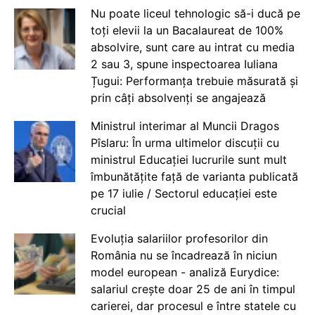
Nu poate liceul tehnologic să-i ducă pe
toți elevii la un Bacalaureat de 100%
absolvire, sunt care au intrat cu media
2 sau 3, spune inspectoarea Iuliana
Țugui: Performanța trebuie măsurată și
prin câți absolvenți se angajează
Ministrul interimar al Muncii Dragos
Pîslaru: În urma ultimelor discuții cu
ministrul Educației lucrurile sunt mult
îmbunătățite față de varianta publicată
pe 17 iulie / Sectorul educației este
crucial
Evoluția salariilor profesorilor din
România nu se încadrează în niciun
model european - analiză Eurydice:
salariul crește doar 25 de ani în timpul
carierei, dar procesul e între statele cu