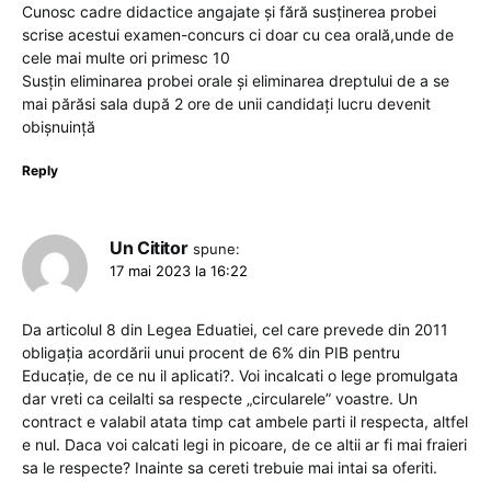
Cunosc cadre didactice angajate și fără susținerea probei
scrise acestui examen-concurs ci doar cu cea orală,unde de
cele mai multe ori primesc 10
Susțin eliminarea probei orale și eliminarea dreptului de a se
mai părăsi sala după 2 ore de unii candidați lucru devenit
obișnuință
Reply
Un Cititor
spune:
17 mai 2023 la 16:22
Da articolul 8 din Legea Eduatiei, cel care prevede din 2011
obligația acordării unui procent de 6% din PIB pentru
Educație, de ce nu il aplicati?. Voi incalcati o lege promulgata
dar vreti ca ceilalti sa respecte „circularele” voastre. Un
contract e valabil atata timp cat ambele parti il respecta, altfel
e nul. Daca voi calcati legi in picoare, de ce altii ar fi mai fraieri
sa le respecte? Inainte sa cereti trebuie mai intai sa oferiti.