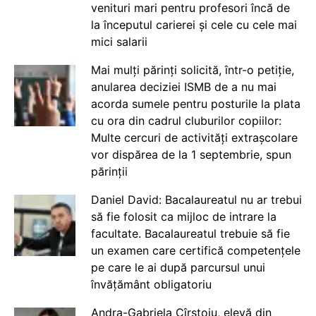
venituri mari pentru profesori încă de
la începutul carierei și cele cu cele mai
mici salarii
Mai mulți părinți solicită, într-o petiție,
anularea deciziei ISMB de a nu mai
acorda sumele pentru posturile la plata
cu ora din cadrul cluburilor copiilor:
Multe cercuri de activități extrașcolare
vor dispărea de la 1 septembrie, spun
părinții
Daniel David: Bacalaureatul nu ar trebui
să fie folosit ca mijloc de intrare la
facultate. Bacalaureatul trebuie să fie
un examen care certifică competențele
pe care le ai după parcursul unui
învățământ obligatoriu
Andra-Gabriela Cîrstoiu, elevă din