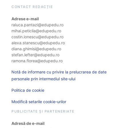
CONTACT REDACȚIE
Adrese e-mail
raluca.pantazi@edupedu.ro
mihai.peticila@edupedu.ro
costin.ionescu@edupedu.ro
alexa.stanescu@edupedu.ro
diana.ghimisi@edupedu.ro
stefan.lefter@edupedu.ro
ramona.florea@edupedu.ro
Notă de informare cu privire la prelucrarea de date
personale prin intermediul site-ului
Politica de cookie
Modifică setarile cookie-urilor
PUBLICITATE ȘI PARTENERIATE
Adresă de e-mail