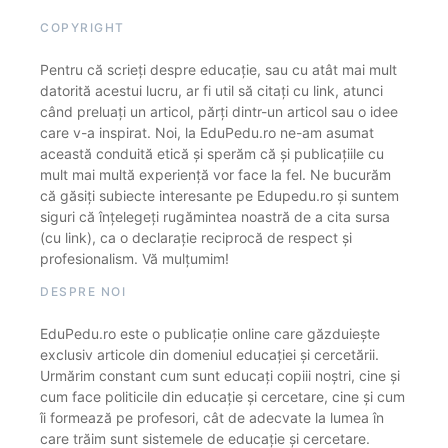
COPYRIGHT
Pentru că scrieți despre educație, sau cu atât mai mult
datorită acestui lucru, ar fi util să citați cu link, atunci
când preluați un articol, părți dintr-un articol sau o idee
care v-a inspirat. Noi, la EduPedu.ro ne-am asumat
această conduită etică și sperăm că și publicațiile cu
mult mai multă experiență vor face la fel. Ne bucurăm
că găsiți subiecte interesante pe Edupedu.ro și suntem
siguri că înțelegeți rugămintea noastră de a cita sursa
(cu link), ca o declarație reciprocă de respect și
profesionalism. Vă mulțumim!
DESPRE NOI
EduPedu.ro este o publicație online care găzduiește
exclusiv articole din domeniul educației și cercetării.
Urmărim constant cum sunt educați copiii noștri, cine și
cum face politicile din educație și cercetare, cine și cum
îi formează pe profesori, cât de adecvate la lumea în
care trăim sunt sistemele de educație și cercetare.