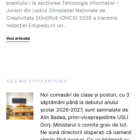
premiului I la secțiunea Tehnologia informației –
Juniori din cadrul Olimpiadei Naționale de
Creativitate Științifică (ONCS) 2026 a transmis
redacției Edupedu.ro un…
Vezi articolul
CELE MAI CITITE ARTICOLE
Noi comasări de clase și posturi, cu 3
săptămâni până la debutul anului
școlar 2026-2027, sunt semnalate de
Alin Badea, prim-vicepreședinte USLI
Gorj: Ministerul o comite grav de tot.
Ne sună directorii disperați că oamenii
rămân fără posturi. Ce se întâmplă cu