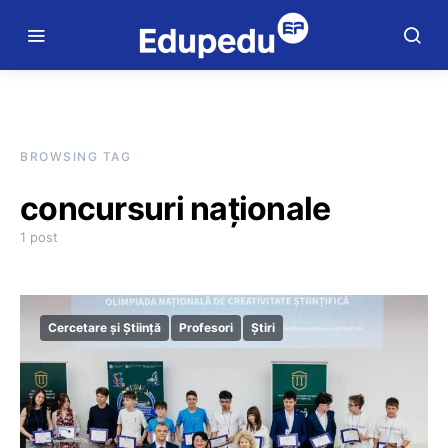
BROWSING TAG
concursuri naționale
1 post
Cercetare și Știință
Profesori
Știri