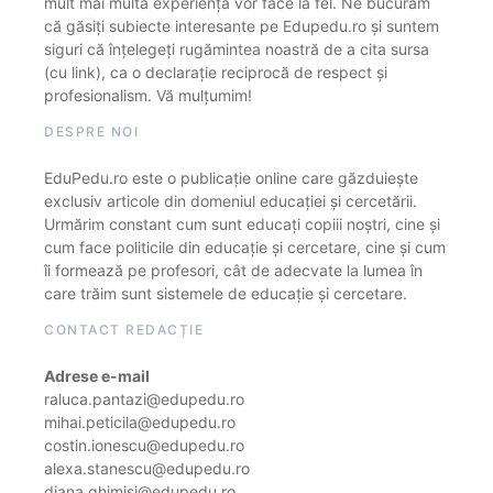
mult mai multă experiență vor face la fel. Ne bucurăm
că găsiți subiecte interesante pe Edupedu.ro și suntem
siguri că înțelegeți rugămintea noastră de a cita sursa
(cu link), ca o declarație reciprocă de respect și
profesionalism. Vă mulțumim!
DESPRE NOI
EduPedu.ro este o publicație online care găzduiește
exclusiv articole din domeniul educației și cercetării.
Urmărim constant cum sunt educați copiii noștri, cine și
cum face politicile din educație și cercetare, cine și cum
îi formează pe profesori, cât de adecvate la lumea în
care trăim sunt sistemele de educație și cercetare.
CONTACT REDACȚIE
Adrese e-mail
raluca.pantazi@edupedu.ro
mihai.peticila@edupedu.ro
costin.ionescu@edupedu.ro
alexa.stanescu@edupedu.ro
diana.ghimisi@edupedu.ro