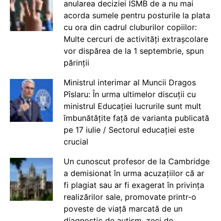
anularea deciziei ISMB de a nu mai
acorda sumele pentru posturile la plata
cu ora din cadrul cluburilor copiilor:
Multe cercuri de activități extrașcolare
vor dispărea de la 1 septembrie, spun
părinții
Ministrul interimar al Muncii Dragos
Pîslaru: În urma ultimelor discuții cu
ministrul Educației lucrurile sunt mult
îmbunătățite față de varianta publicată
pe 17 iulie / Sectorul educației este
crucial
Un cunoscut profesor de la Cambridge
a demisionat în urma acuzațiilor că ar
fi plagiat sau ar fi exagerat în privința
realizărilor sale, promovate printr-o
poveste de viață marcată de un
diagnostic de autism, zeci de