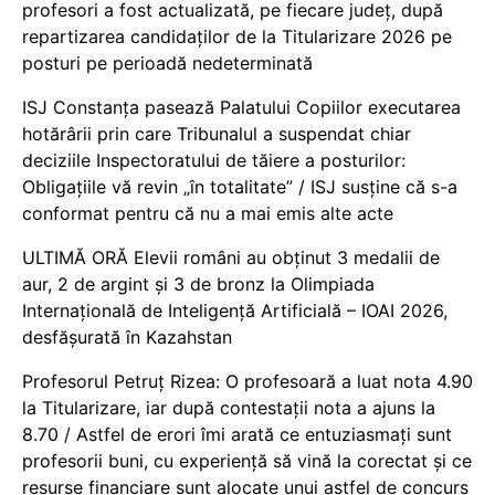
profesori a fost actualizată, pe fiecare județ, după
repartizarea candidaților de la Titularizare 2026 pe
posturi pe perioadă nedeterminată
ISJ Constanța pasează Palatului Copiilor executarea
hotărârii prin care Tribunalul a suspendat chiar
deciziile Inspectoratului de tăiere a posturilor:
Obligațiile vă revin „în totalitate” / ISJ susține că s-a
conformat pentru că nu a mai emis alte acte
ULTIMĂ ORĂ Elevii români au obținut 3 medalii de
aur, 2 de argint și 3 de bronz la Olimpiada
Internațională de Inteligență Artificială – IOAI 2026,
desfășurată în Kazahstan
Profesorul Petruț Rizea: O profesoară a luat nota 4.90
la Titularizare, iar după contestații nota a ajuns la
8.70 / Astfel de erori îmi arată ce entuziasmați sunt
profesorii buni, cu experiență să vină la corectat și ce
resurse financiare sunt alocate unui astfel de concurs