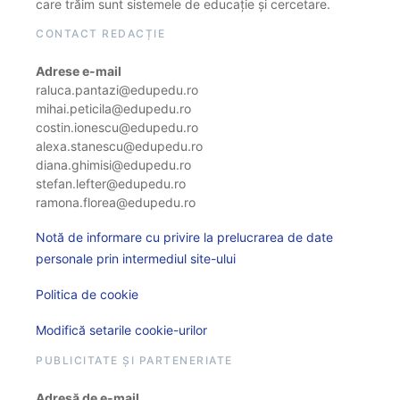
care trăim sunt sistemele de educație și cercetare.
CONTACT REDACȚIE
Adrese e-mail
raluca.pantazi@edupedu.ro
mihai.peticila@edupedu.ro
costin.ionescu@edupedu.ro
alexa.stanescu@edupedu.ro
diana.ghimisi@edupedu.ro
stefan.lefter@edupedu.ro
ramona.florea@edupedu.ro
Notă de informare cu privire la prelucrarea de date
personale prin intermediul site-ului
Politica de cookie
Modifică setarile cookie-urilor
PUBLICITATE ȘI PARTENERIATE
Adresă de e-mail