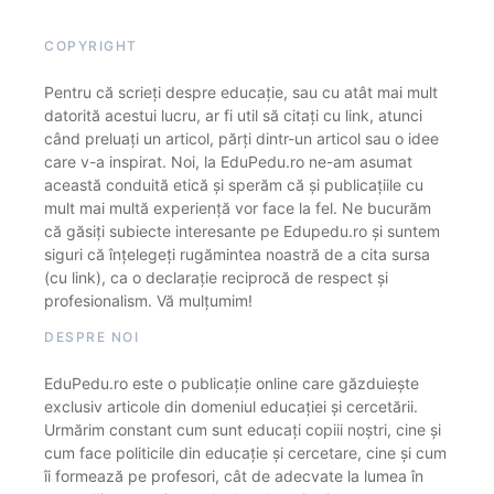
COPYRIGHT
Pentru că scrieți despre educație, sau cu atât mai mult
datorită acestui lucru, ar fi util să citați cu link, atunci
când preluați un articol, părți dintr-un articol sau o idee
care v-a inspirat. Noi, la EduPedu.ro ne-am asumat
această conduită etică și sperăm că și publicațiile cu
mult mai multă experiență vor face la fel. Ne bucurăm
că găsiți subiecte interesante pe Edupedu.ro și suntem
siguri că înțelegeți rugămintea noastră de a cita sursa
(cu link), ca o declarație reciprocă de respect și
profesionalism. Vă mulțumim!
DESPRE NOI
EduPedu.ro este o publicație online care găzduiește
exclusiv articole din domeniul educației și cercetării.
Urmărim constant cum sunt educați copiii noștri, cine și
cum face politicile din educație și cercetare, cine și cum
îi formează pe profesori, cât de adecvate la lumea în