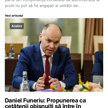
școlii nu pot să fie angajați ai unității de…
Vezi articolul
Analize
Daniel Funeriu: Propunerea ca
cetățenii obișnuiți să între în