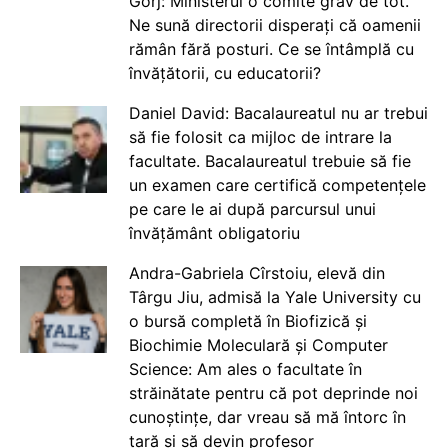
Gorj: Ministerul o comite grav de tot.
Ne sună directorii disperați că oamenii
rămân fără posturi. Ce se întâmplă cu
învățătorii, cu educatorii?
Daniel David: Bacalaureatul nu ar trebui
să fie folosit ca mijloc de intrare la
facultate. Bacalaureatul trebuie să fie
un examen care certifică competențele
pe care le ai după parcursul unui
învățământ obligatoriu
Andra-Gabriela Cîrstoiu, elevă din
Târgu Jiu, admisă la Yale University cu
o bursă completă în Biofizică și
Biochimie Moleculară și Computer
Science: Am ales o facultate în
străinătate pentru că pot deprinde noi
cunoștințe, dar vreau să mă întorc în
țară și să devin profesor