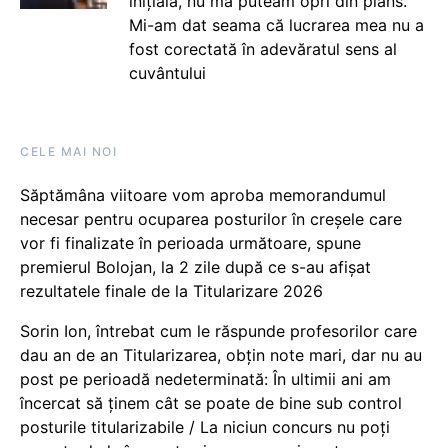
inițială, nu mă puteam opri din plâns.
Mi-am dat seama că lucrarea mea nu a
fost corectată în adevăratul sens al
cuvântului
CELE MAI NOI
Săptămâna viitoare vom aproba memorandumul
necesar pentru ocuparea posturilor în creșele care
vor fi finalizate în perioada următoare, spune
premierul Bolojan, la 2 zile după ce s-au afișat
rezultatele finale de la Titularizare 2026
Sorin Ion, întrebat cum le răspunde profesorilor care
dau an de an Titularizarea, obțin note mari, dar nu au
post pe perioadă nedeterminată: În ultimii ani am
încercat să ținem cât se poate de bine sub control
posturile titularizabile / La niciun concurs nu poți