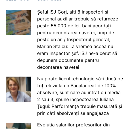
Șeful ISJ Gorj, alți 8 inspectori și
personal auxiliar trebuie să returneze
peste 55.000 de lei, bani acordați
pentru decontarea navetei, timp de
peste un an / Inspectorul general,
Marian Staicu: La vremea aceea nu
eram inspector șef. ISJ ne-a cerut să
depunem documente pentru
decontarea navetei
Nu poate liceul tehnologic să-i ducă pe
toți elevii la un Bacalaureat de 100%
absolvire, sunt care au intrat cu media
2 sau 3, spune inspectoarea Iuliana
Țugui: Performanța trebuie măsurată și
prin câți absolvenți se angajează
Evoluția salariilor profesorilor din