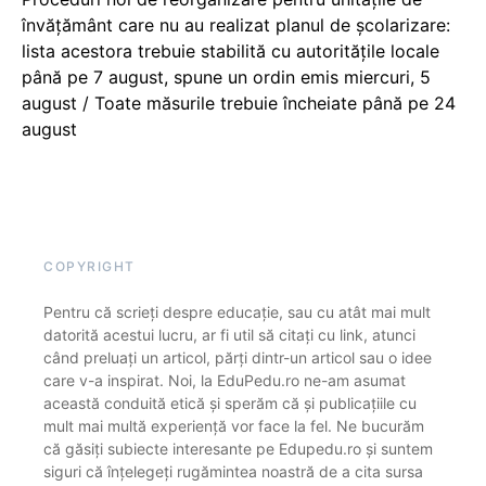
învățământ care nu au realizat planul de școlarizare:
lista acestora trebuie stabilită cu autoritățile locale
până pe 7 august, spune un ordin emis miercuri, 5
august / Toate măsurile trebuie încheiate până pe 24
august
COPYRIGHT
Pentru că scrieți despre educație, sau cu atât mai mult
datorită acestui lucru, ar fi util să citați cu link, atunci
când preluați un articol, părți dintr-un articol sau o idee
care v-a inspirat. Noi, la EduPedu.ro ne-am asumat
această conduită etică și sperăm că și publicațiile cu
mult mai multă experiență vor face la fel. Ne bucurăm
că găsiți subiecte interesante pe Edupedu.ro și suntem
siguri că înțelegeți rugămintea noastră de a cita sursa