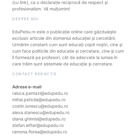
(cu link), ca o declarație reciprocă de respect și
profesionalism. Vă mulțumim!
DESPRE NOI
EduPedu.ro este o publicație online care găzduiește
exclusiv articole din domeniul educației și cercetării.
Urmărim constant cum sunt educați copiii noștri, cine și
cum face politicile din educație și cercetare, cine și cum
îi formează pe profesori, cât de adecvate la lumea în
care trăim sunt sistemele de educație și cercetare.
CONTACT REDACȚIE
Adrese e-mail
raluca.pantazi@edupedu.ro
mihai.peticila@edupedu.ro
costin.ionescu@edupedu.ro
alexa.stanescu@edupedu.ro
diana.ghimisi@edupedu.ro
stefan.lefter@edupedu.ro
ramona.florea@edupedu.ro