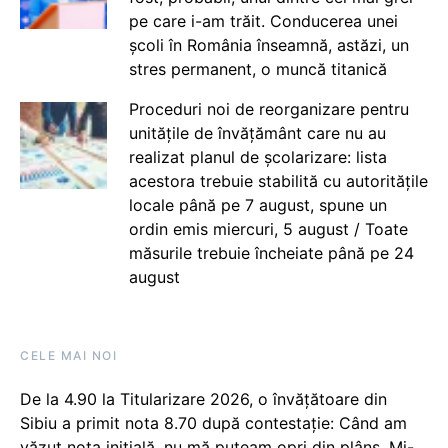
pe care i-am trăit. Conducerea unei
școli în România înseamnă, astăzi, un
stres permanent, o muncă titanică
Proceduri noi de reorganizare pentru
unitățile de învățământ care nu au
realizat planul de școlarizare: lista
acestora trebuie stabilită cu autoritățile
locale până pe 7 august, spune un
ordin emis miercuri, 5 august / Toate
măsurile trebuie încheiate până pe 24
august
CELE MAI NOI
De la 4.90 la Titularizare 2026, o învățătoare din
Sibiu a primit nota 8.70 după contestație: Când am
văzut nota inițială, nu mă puteam opri din plâns. Mi-