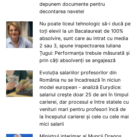
depunem documente pentru
decontarea navetei
Nu poate liceul tehnologic să-i ducă pe
toți elevii la un Bacalaureat de 100%
absolvire, sunt care au intrat cu media
2 sau 3, spune inspectoarea Iuliana
Țugui: Performanța trebuie măsurată și
prin câți absolvenți se angajează
Evoluția salariilor profesorilor din
România nu se încadrează în niciun
model european - analiză Eurydice:
salariul crește doar 25 de ani în timpul
carierei, dar procesul e între statele cu
venituri mari pentru profesori încă de
la începutul carierei și cele cu cele mai
mici salarii
Ministrul interimar al Muncii Dragos