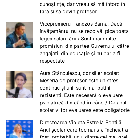
cunoștințe, dar vreau să mă întorc în
țară și să devin profesor
Vicepremierul Tanczos Barna: Dacă
învățământul nu se rezolvă, pică toată
legea salarizării / Sunt mai multe
promisiuni din partea Guvernului către
angajații din educație și nu par a fi
respectate
Aura Stănculescu, consilier școlar:
Meseria de profesor este un stres
continuu și unii sunt mai puțini
rezistenți. Este necesară o evaluare
psihiatrică din când în când / De anul
școlar viitor evaluarea este obligatorie
Directoarea Violeta Estrella Bontilă:
Anul școlar care tocmai s-a încheiat a
fost, probabil, unul dintre cei mai grei