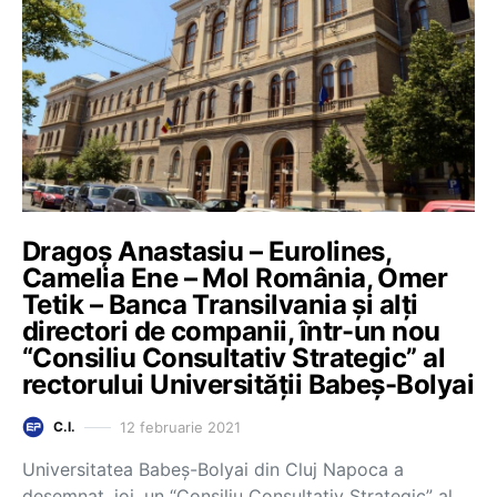
Dragoș Anastasiu – Eurolines,
Camelia Ene – Mol România, Omer
Tetik – Banca Transilvania și alți
directori de companii, într-un nou
“Consiliu Consultativ Strategic” al
rectorului Universității Babeș-Bolyai
12 februarie 2021
C.I.
Universitatea Babeș-Bolyai din Cluj Napoca a
desemnat, joi, un “Consiliu Consultativ Strategic” al