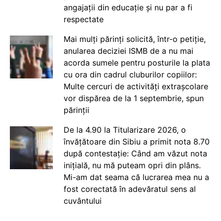
angajații din educație și nu par a fi
respectate
Mai mulți părinți solicită, într-o petiție,
anularea deciziei ISMB de a nu mai
acorda sumele pentru posturile la plata
cu ora din cadrul cluburilor copiilor:
Multe cercuri de activități extrașcolare
vor dispărea de la 1 septembrie, spun
părinții
De la 4.90 la Titularizare 2026, o
învățătoare din Sibiu a primit nota 8.70
după contestație: Când am văzut nota
inițială, nu mă puteam opri din plâns.
Mi-am dat seama că lucrarea mea nu a
fost corectată în adevăratul sens al
cuvântului