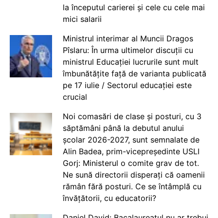
la începutul carierei și cele cu cele mai
mici salarii
Ministrul interimar al Muncii Dragos
Pîslaru: În urma ultimelor discuții cu
ministrul Educației lucrurile sunt mult
îmbunătățite față de varianta publicată
pe 17 iulie / Sectorul educației este
crucial
Noi comasări de clase și posturi, cu 3
săptămâni până la debutul anului
școlar 2026-2027, sunt semnalate de
Alin Badea, prim-vicepreședinte USLI
Gorj: Ministerul o comite grav de tot.
Ne sună directorii disperați că oamenii
rămân fără posturi. Ce se întâmplă cu
învățătorii, cu educatorii?
Daniel David: Bacalaureatul nu ar trebui