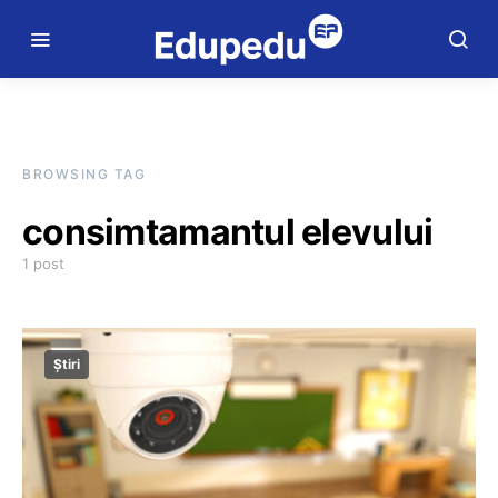
BROWSING TAG
consimtamantul elevului
1 post
Știri