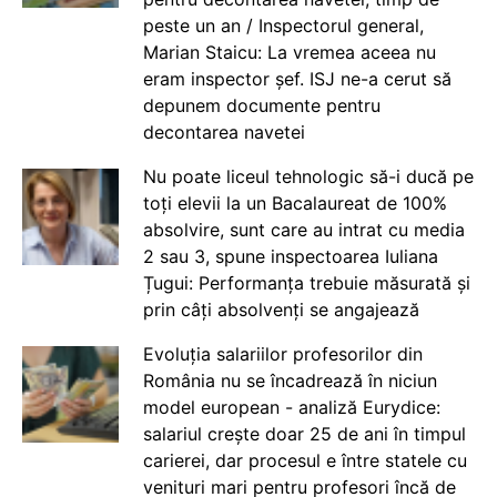
peste un an / Inspectorul general,
Marian Staicu: La vremea aceea nu
eram inspector șef. ISJ ne-a cerut să
depunem documente pentru
decontarea navetei
Nu poate liceul tehnologic să-i ducă pe
toți elevii la un Bacalaureat de 100%
absolvire, sunt care au intrat cu media
2 sau 3, spune inspectoarea Iuliana
Țugui: Performanța trebuie măsurată și
prin câți absolvenți se angajează
Evoluția salariilor profesorilor din
România nu se încadrează în niciun
model european - analiză Eurydice:
salariul crește doar 25 de ani în timpul
carierei, dar procesul e între statele cu
venituri mari pentru profesori încă de