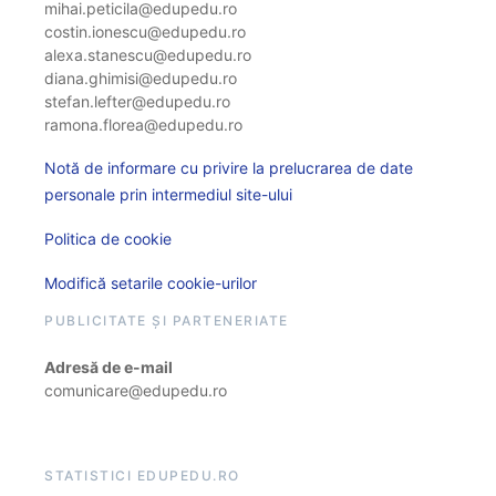
mihai.peticila@edupedu.ro
costin.ionescu@edupedu.ro
alexa.stanescu@edupedu.ro
diana.ghimisi@edupedu.ro
stefan.lefter@edupedu.ro
ramona.florea@edupedu.ro
Notă de informare cu privire la prelucrarea de date
personale prin intermediul site-ului
Politica de cookie
Modifică setarile cookie-urilor
PUBLICITATE ȘI PARTENERIATE
Adresă de e-mail
comunicare@edupedu.ro
STATISTICI EDUPEDU.RO