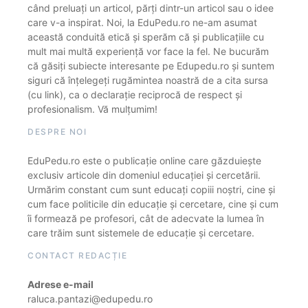
când preluați un articol, părți dintr-un articol sau o idee
care v-a inspirat. Noi, la EduPedu.ro ne-am asumat
această conduită etică și sperăm că și publicațiile cu
mult mai multă experiență vor face la fel. Ne bucurăm
că găsiți subiecte interesante pe Edupedu.ro și suntem
siguri că înțelegeți rugămintea noastră de a cita sursa
(cu link), ca o declarație reciprocă de respect și
profesionalism. Vă mulțumim!
DESPRE NOI
EduPedu.ro este o publicație online care găzduiește
exclusiv articole din domeniul educației și cercetării.
Urmărim constant cum sunt educați copiii noștri, cine și
cum face politicile din educație și cercetare, cine și cum
îi formează pe profesori, cât de adecvate la lumea în
care trăim sunt sistemele de educație și cercetare.
CONTACT REDACȚIE
Adrese e-mail
raluca.pantazi@edupedu.ro