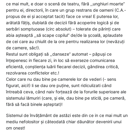
ce mai mult, e doar o scenă de teatru, fără ,,unghiuri moarte”
pentru ei, directorii, în care un grup restrans de oameni (C.A.-
propus de ei și acceptat tacit) face ce vrea! E puterea lor,
arătată fățiș, dublată de decizii fără acoperire logică și de
serbări somptuoase (circ absolut) – tolerate de părinți care
abia așteaptă ,,să scape copilul” de/de la școală, aplaudate
de cei care au chiulit de la ore pentru realizarea lor (nevăzuți
de camere, sâc!).
Restul sunt obligați să ,,danseze” automat – păpuși ce
înțepenesc in fiecare zi, in loc să exerseze comunicarea
eficientă, conștiența luării fiecarei decizii, gândirea critică,
rezolvarea conflictelor etc.!
Celor care nu dau bine pe camerele lor de vederi (- sens
figurat, aici!) li se dau ore puține, sunt ridiculizati când
întreabă ceva, când naiv forțează de la forurile superioare ale
sistemului lămuriri (care, și ele, dau bine pe sticlă, pe cameră,
fără să facă binele așteptat)!
Sistemul de învățământ de astăzi este din ce in ce mai mult un
mediu nefolositor și câteodată chiar dăunător devenirii unui
om onest!