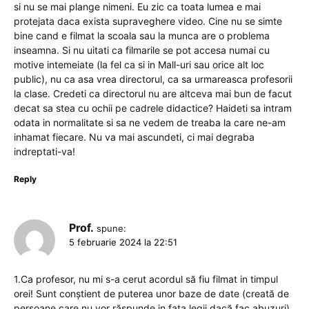
si nu se mai plange nimeni. Eu zic ca toata lumea e mai
protejata daca exista supraveghere video. Cine nu se simte
bine cand e filmat la scoala sau la munca are o problema
inseamna. Si nu uitati ca filmarile se pot accesa numai cu
motive intemeiate (la fel ca si in Mall-uri sau orice alt loc
public), nu ca asa vrea directorul, ca sa urmareasca profesorii
la clase. Credeti ca directorul nu are altceva mai bun de facut
decat sa stea cu ochii pe cadrele didactice? Haideti sa intram
odata in normalitate si sa ne vedem de treaba la care ne-am
inhamat fiecare. Nu va mai ascundeti, ci mai degraba
indreptati-va!
Reply
Prof.
spune:
5 februarie 2024 la 22:51
1.Ca profesor, nu mi s-a cerut acordul să fiu filmat in timpul
orei! Sunt conștient de puterea unor baze de date (creată de
persoane care nu vor răspunde in fața legii dacă fac abuzuri)