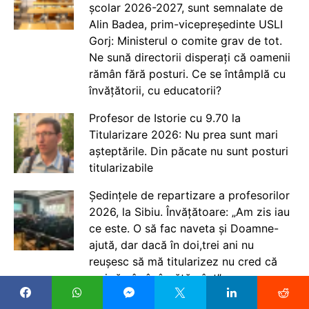
școlar 2026-2027, sunt semnalate de
Alin Badea, prim-vicepreședinte USLI
Gorj: Ministerul o comite grav de tot.
Ne sună directorii disperați că oamenii
rămân fără posturi. Ce se întâmplă cu
învățătorii, cu educatorii?
Profesor de Istorie cu 9.70 la
Titularizare 2026: Nu prea sunt mari
așteptările. Din păcate nu sunt posturi
titularizabile
Ședințele de repartizare a profesorilor
2026, la Sibiu. Învățătoare: „Am zis iau
ce este. O să fac naveta și Doamne-
ajută, dar dacă în doi,trei ani nu
reușesc să mă titularizez nu cred că
mai rămân în învățământ”
Sorin Ion, întrebat cum le răspunde