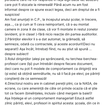
care pot fi stocate la nimereală! Până acum nu am fost
informat despre ce spune exact legea, deci am dreptul de a fi
suspicios!
Am fost anunțați in C.P., la inceputul anului școlar, in trecere,
așa…, ca și cum ar fi ceva neimportant, că s-au montat
camere in zona X de clase, că vor fi montate in restul zonelor
(evident, și in clase! )-fără nicio reacție din partea auditorilor.
2.Părinților elevilor li s-a dat automat, la grămadă, să
semneze, odată cu contractele, și aceste acorduri!(Deci nu
separat!) Așa încât, întrebați fiind, nu au știut să spună …
despre subiect!
3.Rolul diriginților (aleși pe sprânceană, nu terchea-berchea-
profesori care (își) pun întrebări despre fiecare document,
deci care nu pot fi modele de comportament ca diriginți) era
(și este) să obțină semnăturile, nu să ii facă pe elevi, pe părinți
conștienți de ce semnează!
4.Directorul nostru are in cabinet pereții plini, ca la NASA, de
ecrane, cu care amenință de câte ori prinde ocazia că el știe
tot ce facem (bineînțeles, inclusiv când mergem la baie!)!
Așa înțelege el un comportament managerial! Educă astfel
zilnic părinți, elevi, profesori in spiritul acesta: școala, din ce in