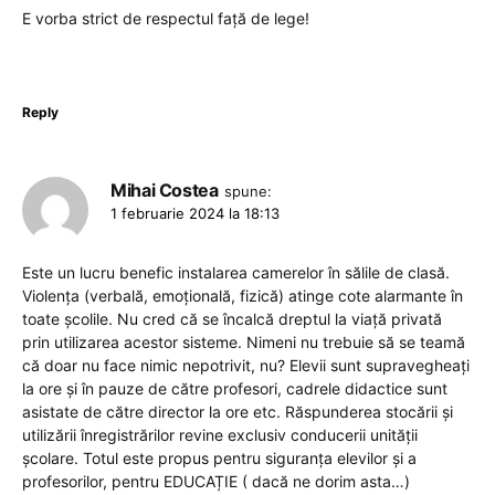
E vorba strict de respectul față de lege!
Reply
Mihai Costea
spune:
1 februarie 2024 la 18:13
Este un lucru benefic instalarea camerelor în sălile de clasă.
Violența (verbală, emoțională, fizică) atinge cote alarmante în
toate școlile. Nu cred că se încalcă dreptul la viață privată
prin utilizarea acestor sisteme. Nimeni nu trebuie să se teamă
că doar nu face nimic nepotrivit, nu? Elevii sunt supravegheați
la ore și în pauze de către profesori, cadrele didactice sunt
asistate de către director la ore etc. Răspunderea stocării și
utilizării înregistrărilor revine exclusiv conducerii unității
școlare. Totul este propus pentru siguranța elevilor și a
profesorilor, pentru EDUCAȚIE ( dacă ne dorim asta…)