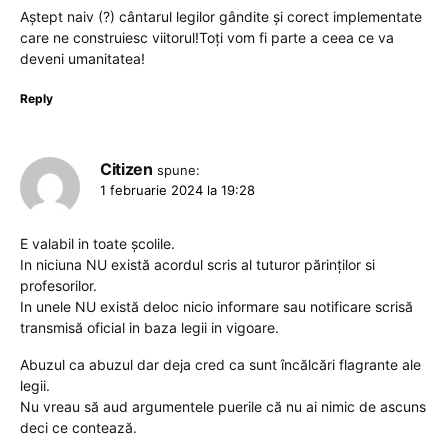
Aștept naiv (?) cântarul legilor gândite și corect implementate
care ne construiesc viitorul!Toți vom fi parte a ceea ce va
deveni umanitatea!
Reply
Citizen
spune:
1 februarie 2024 la 19:28
E valabil in toate școlile.
In niciuna NU există acordul scris al tuturor părinților si
profesorilor.
In unele NU există deloc nicio informare sau notificare scrisă
transmisă oficial in baza legii in vigoare.
Abuzul ca abuzul dar deja cred ca sunt încălcări flagrante ale
legii.
Nu vreau să aud argumentele puerile că nu ai nimic de ascuns
deci ce contează.