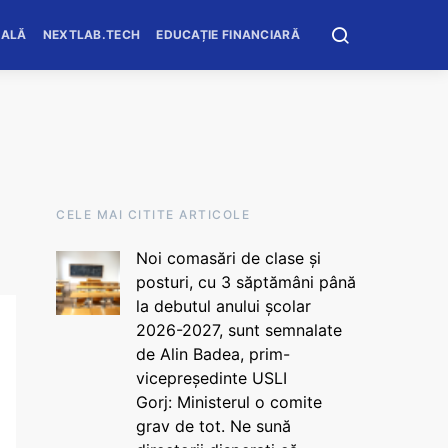
OALĂ
NEXTLAB.TECH
EDUCAȚIE FINANCIARĂ
CELE MAI CITITE ARTICOLE
Noi comasări de clase și
posturi, cu 3 săptămâni până
la debutul anului școlar
2026-2027, sunt semnalate
de Alin Badea, prim-
vicepreședinte USLI
Gorj: Ministerul o comite
grav de tot. Ne sună