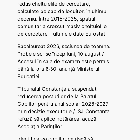
redus cheltuielile de cercetare,
calculate pe cap de locuitor, în ultimul
deceniu. Între 2015-2025, spațiul
comunitar a crescut masiv cheltuielile
de cercetare – ultimele date Eurostat
Bacalaureat 2026, sesiunea de toamnă.
Probele scrise încep luni, 10 august /
Accesul în sala de examen este permis
până la ora 8:30, anunță Ministerul
Educației
Tribunalul Constanța a suspendat
reducerea posturilor de la Palatul
Copiilor pentru anul școlar 2026-2027
prin decizie executorie / ISJ Constanța
refuză să aplice hotărârea, acuză
Asociația Părinților
Identificarea copiilor ce riscă să