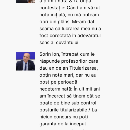
a primit nota 8.70 după
contestație: Când am văzut
nota inițială, nu mă puteam
opri din plâns. Mi-am dat
seama că lucrarea mea nu a
fost corectată în adevăratul
sens al cuvântului
Sorin Ion, întrebat cum le
răspunde profesorilor care
dau an de an Titularizarea,
obțin note mari, dar nu au
post pe perioadă
nedeterminată: În ultimii ani
am încercat să ținem cât se
poate de bine sub control
posturile titularizabile / La
niciun concurs nu poți
garanta de la început