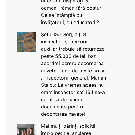
directorii disperați că
oamenii rămân fără posturi.
Ce se întâmplă cu
învățătorii, cu educatorii?
Șeful ISJ Gorj, alți 8
inspectori și personal
auxiliar trebuie să returneze
peste 55.000 de lei, bani
acordați pentru decontarea
navetei, timp de peste un an
/ Inspectorul general, Marian
Staicu: La vremea aceea nu
eram inspector șef. ISJ ne-a
cerut să depunem
documente pentru
decontarea navetei
Mai mulți părinți solicită,
într-o petiție, anularea