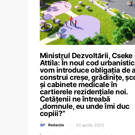
Ministrul Dezvoltării, Cseke
Attila: În noul cod urbanistic
vom introduce obligația de 
construi creșe, grădinițe, șco
și cabinete medicale în
cartierele rezidențiale noi.
Cetățenii ne întreabă
„domnule, eu unde îmi duc
copiii?”
20 aprilie 2023
Redacția