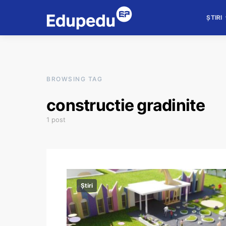
ȘTIRI
BROWSING TAG
constructie gradinite
1 post
Știri