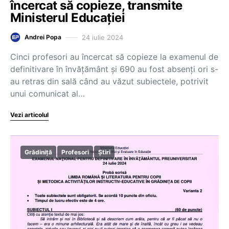
încercat să copieze, transmite
Ministerul Educației
24 iulie 2024
Andrei Popa
Cinci profesori au încercat să copieze la examenul de
definitivare în învățământ și 690 au fost absenți ori s-
au retras din sală când au văzut subiectele, potrivit
unui comunicat al…
Vezi articolul
Grădiniță
Profesori
Știri