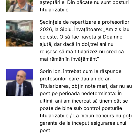
așteptările. Din păcate nu sunt posturi
titularizabile
Ședințele de repartizare a profesorilor
2026, la Sibiu. Învățătoare: „Am zis iau
ce este. O să fac naveta și Doamne-
ajută, dar dacă în doi,trei ani nu
reușesc să mă titularizez nu cred că
mai rămân în învățământ”
Sorin Ion, întrebat cum le răspunde
profesorilor care dau an de an
Titularizarea, obțin note mari, dar nu au
post pe perioadă nedeterminată: În
ultimii ani am încercat să ținem cât se
poate de bine sub control posturile
titularizabile / La niciun concurs nu poți
garanta de la început asigurarea unui
post