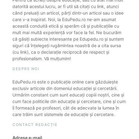
datorită acestui lucru, ar fi util să citați cu link, atunci
când preluați un articol, părți dintr-un articol sau o idee
care v-a inspirat. Noi, la EduPedu.ro ne-am asumat
această conduită etică și sperăm că și publicațiile cu
mult mai multă experiență vor face la fel. Ne bucurăm
că găsiți subiecte interesante pe Edupedu.ro și suntem
siguri că înțelegeți rugămintea noastră de a cita sursa
(cu link), ca o declarație reciprocă de respect și
profesionalism. Vă mulțumim!
DESPRE NOI
EduPedu.ro este o publicație online care găzduiește
exclusiv articole din domeniul educației și cercetării.
Urmărim constant cum sunt educați copiii noștri, cine și
cum face politicile din educație și cercetare, cine și cum
îi formează pe profesori, cât de adecvate la lumea în
care trăim sunt sistemele de educație și cercetare.
CONTACT REDACȚIE
Adrese e-mail