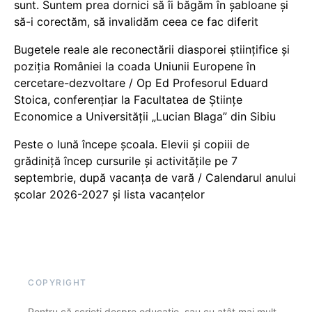
sunt. Suntem prea dornici să îi băgăm în șabloane și
să-i corectăm, să invalidăm ceea ce fac diferit
Bugetele reale ale reconectării diasporei științifice și
poziția României la coada Uniunii Europene în
cercetare-dezvoltare / Op Ed Profesorul Eduard
Stoica, conferențiar la Facultatea de Științe
Economice a Universității „Lucian Blaga” din Sibiu
Peste o lună începe școala. Elevii și copiii de
grădiniță încep cursurile și activitățile pe 7
septembrie, după vacanța de vară / Calendarul anului
școlar 2026-2027 și lista vacanțelor
COPYRIGHT
Pentru că scrieți despre educație, sau cu atât mai mult