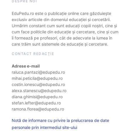
DESPRE NOI
EduPedu.ro este o publicație online care găzduiește
exclusiv articole din domeniul educației și cercetării.
Urmărim constant cum sunt educați copiii noștri, cine și
cum face politicile din educație și cercetare, cine și cum
îi formează pe profesori, cât de adecvate la lumea în
care trăim sunt sistemele de educație și cercetare.
CONTACT REDACȚIE
Adrese e-mail
raluca.pantazi@edupedu.ro
mihai.peticila@edupedu.ro
costin.ionescu@edupedu.ro
alexa.stanescu@edupedu.ro
diana.ghimisi@edupedu.ro
stefan.lefter@edupedu.ro
ramona.florea@edupedu.ro
Notă de informare cu privire la prelucrarea de date
personale prin intermediul site-ului