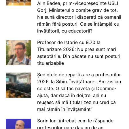
Alin Badea, prim-vicepreședinte USLI
Gorj: Ministerul o comite grav de tot.
Ne sună directorii disperați că oamenii
rămân fără posturi. Ce se întâmplă cu
învățătorii, cu educatorii?
Profesor de Istorie cu 9.70 la
Titularizare 2026: Nu prea sunt mari
așteptările. Din păcate nu sunt posturi
titularizabile
Ședințele de repartizare a profesorilor
2026, la Sibiu. Învățătoare: „Am zis iau
ce este. O să fac naveta și Doamne-
ajută, dar dacă în doi,trei ani nu
reușesc să mă titularizez nu cred că
mai rămân în învățământ”
Sorin Ion, întrebat cum le răspunde
profesorilor care dau an de an