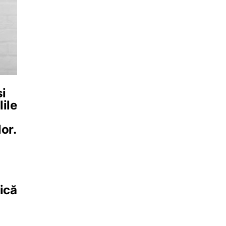
și
lile
or.
fică