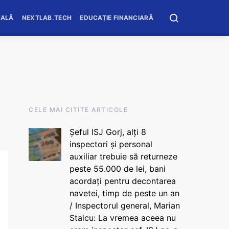
OALĂ
NEXTLAB.TECH
EDUCAȚIE FINANCIARĂ
CELE MAI CITITE ARTICOLE
Șeful ISJ Gorj, alți 8
inspectori și personal
auxiliar trebuie să returneze
peste 55.000 de lei, bani
acordați pentru decontarea
navetei, timp de peste un an
/ Inspectorul general, Marian
Staicu: La vremea aceea nu