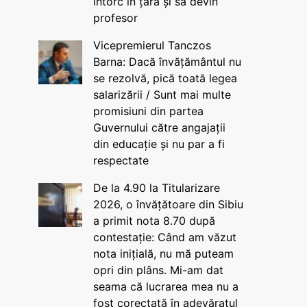
întorc în țară și să devin
profesor
Vicepremierul Tanczos
Barna: Dacă învățământul nu
se rezolvă, pică toată legea
salarizării / Sunt mai multe
promisiuni din partea
Guvernului către angajații
din educație și nu par a fi
respectate
De la 4.90 la Titularizare
2026, o învățătoare din Sibiu
a primit nota 8.70 după
contestație: Când am văzut
nota inițială, nu mă puteam
opri din plâns. Mi-am dat
seama că lucrarea mea nu a
fost corectată în adevăratul