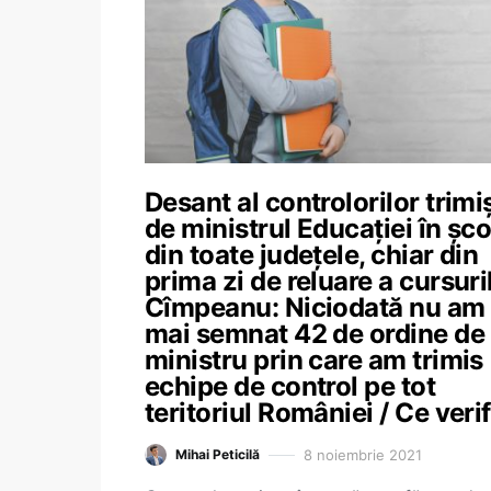
Desant al controlorilor trimi
de ministrul Educației în șco
din toate județele, chiar din
prima zi de reluare a cursuril
Cîmpeanu: Niciodată nu am
mai semnat 42 de ordine de
ministru prin care am trimis
echipe de control pe tot
teritoriul României / Ce veri
8 noiembrie 2021
Mihai Peticilă