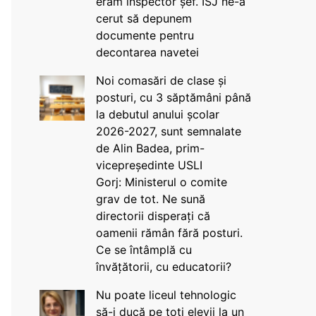
eram inspector șef. ISJ ne-a
cerut să depunem
documente pentru
decontarea navetei
Noi comasări de clase și
posturi, cu 3 săptămâni până
la debutul anului școlar
2026-2027, sunt semnalate
de Alin Badea, prim-
vicepreședinte USLI
Gorj: Ministerul o comite
grav de tot. Ne sună
directorii disperați că
oamenii rămân fără posturi.
Ce se întâmplă cu
învățătorii, cu educatorii?
Nu poate liceul tehnologic
să-i ducă pe toți elevii la un