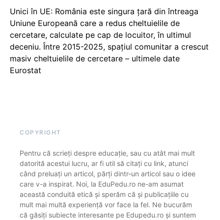
Unici în UE: România este singura țară din întreaga
Uniune Europeană care a redus cheltuielile de
cercetare, calculate pe cap de locuitor, în ultimul
deceniu. Între 2015-2025, spațiul comunitar a crescut
masiv cheltuielile de cercetare – ultimele date
Eurostat
COPYRIGHT
Pentru că scrieți despre educație, sau cu atât mai mult
datorită acestui lucru, ar fi util să citați cu link, atunci
când preluați un articol, părți dintr-un articol sau o idee
care v-a inspirat. Noi, la EduPedu.ro ne-am asumat
această conduită etică și sperăm că și publicațiile cu
mult mai multă experiență vor face la fel. Ne bucurăm
că găsiți subiecte interesante pe Edupedu.ro și suntem