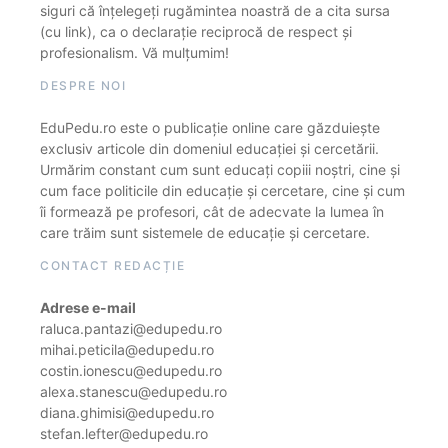
siguri că înțelegeți rugămintea noastră de a cita sursa
(cu link), ca o declarație reciprocă de respect și
profesionalism. Vă mulțumim!
DESPRE NOI
EduPedu.ro este o publicație online care găzduiește
exclusiv articole din domeniul educației și cercetării.
Urmărim constant cum sunt educați copiii noștri, cine și
cum face politicile din educație și cercetare, cine și cum
îi formează pe profesori, cât de adecvate la lumea în
care trăim sunt sistemele de educație și cercetare.
CONTACT REDACȚIE
Adrese e-mail
raluca.pantazi@edupedu.ro
mihai.peticila@edupedu.ro
costin.ionescu@edupedu.ro
alexa.stanescu@edupedu.ro
diana.ghimisi@edupedu.ro
stefan.lefter@edupedu.ro