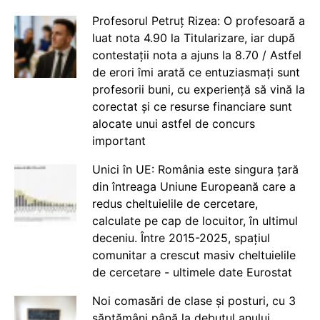
Profesorul Petruț Rizea: O profesoară a
luat nota 4.90 la Titularizare, iar după
contestații nota a ajuns la 8.70 / Astfel
de erori îmi arată ce entuziasmați sunt
profesorii buni, cu experiență să vină la
corectat și ce resurse financiare sunt
alocate unui astfel de concurs
important
Unici în UE: România este singura țară
din întreaga Uniune Europeană care a
redus cheltuielile de cercetare,
calculate pe cap de locuitor, în ultimul
deceniu. Între 2015-2025, spațiul
comunitar a crescut masiv cheltuielile
de cercetare - ultimele date Eurostat
Noi comasări de clase și posturi, cu 3
săptămâni până la debutul anului