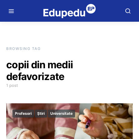
BROWSING TAG
copii din medii
defavorizate
1 post
Profesori
Știri
Universitate