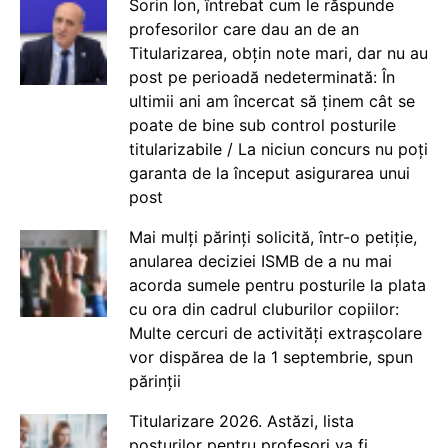
Sorin Ion, întrebat cum le răspunde
profesorilor care dau an de an
Titularizarea, obțin note mari, dar nu au
post pe perioadă nedeterminată: În
ultimii ani am încercat să ținem cât se
poate de bine sub control posturile
titularizabile / La niciun concurs nu poți
garanta de la început asigurarea unui
post
Mai mulți părinți solicită, într-o petiție,
anularea deciziei ISMB de a nu mai
acorda sumele pentru posturile la plata
cu ora din cadrul cluburilor copiilor:
Multe cercuri de activități extrașcolare
vor dispărea de la 1 septembrie, spun
părinții
Titularizare 2026. Astăzi, lista
posturilor pentru profesori va fi