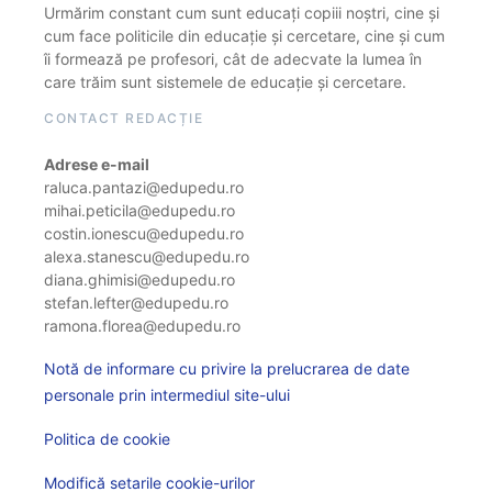
Urmărim constant cum sunt educați copiii noștri, cine și
cum face politicile din educație și cercetare, cine și cum
îi formează pe profesori, cât de adecvate la lumea în
care trăim sunt sistemele de educație și cercetare.
CONTACT REDACȚIE
Adrese e-mail
raluca.pantazi@edupedu.ro
mihai.peticila@edupedu.ro
costin.ionescu@edupedu.ro
alexa.stanescu@edupedu.ro
diana.ghimisi@edupedu.ro
stefan.lefter@edupedu.ro
ramona.florea@edupedu.ro
Notă de informare cu privire la prelucrarea de date
personale prin intermediul site-ului
Politica de cookie
Modifică setarile cookie-urilor