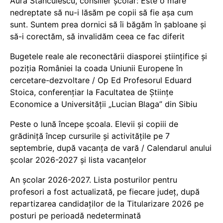
Aura Stănculescu, consilier școlar: Este o mare
nedreptate să nu-i lăsăm pe copii să fie așa cum
sunt. Suntem prea dornici să îi băgăm în șabloane și
să-i corectăm, să invalidăm ceea ce fac diferit
Bugetele reale ale reconectării diasporei științifice și
poziția României la coada Uniunii Europene în
cercetare-dezvoltare / Op Ed Profesorul Eduard
Stoica, conferențiar la Facultatea de Științe
Economice a Universității „Lucian Blaga” din Sibiu
Peste o lună începe școala. Elevii și copiii de
grădiniță încep cursurile și activitățile pe 7
septembrie, după vacanța de vară / Calendarul anului
școlar 2026-2027 și lista vacanțelor
An școlar 2026-2027. Lista posturilor pentru
profesori a fost actualizată, pe fiecare județ, după
repartizarea candidaților de la Titularizare 2026 pe
posturi pe perioadă nedeterminată