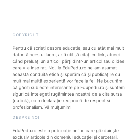
COPYRIGHT
Pentru că scrieți despre educație, sau cu atât mai mult
datorită acestui lucru, ar fi util să citați cu link, atunci
când preluați un articol, părți dintr-un articol sau o idee
care v-a inspirat. Noi, la EduPedu.ro ne-am asumat
această conduită etică și sperăm că și publicațiile cu
mult mai multă experiență vor face la fel. Ne bucurăm
că găsiți subiecte interesante pe Edupedu.ro și suntem
siguri că înțelegeți rugămintea noastră de a cita sursa
(cu link), ca o declarație reciprocă de respect și
profesionalism. Vă mulțumim!
DESPRE NOI
EduPedu.ro este o publicație online care găzduiește
exclusiv articole din domeniul educației și cercetării.