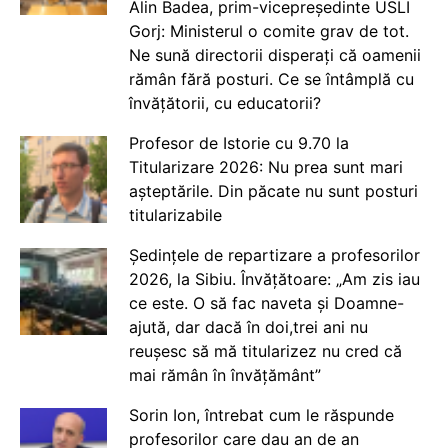
Alin Badea, prim-vicepreședinte USLI
Gorj: Ministerul o comite grav de tot.
Ne sună directorii disperați că oamenii
rămân fără posturi. Ce se întâmplă cu
învățătorii, cu educatorii?
Profesor de Istorie cu 9.70 la
Titularizare 2026: Nu prea sunt mari
așteptările. Din păcate nu sunt posturi
titularizabile
Ședințele de repartizare a profesorilor
2026, la Sibiu. Învățătoare: „Am zis iau
ce este. O să fac naveta și Doamne-
ajută, dar dacă în doi,trei ani nu
reușesc să mă titularizez nu cred că
mai rămân în învățământ”
Sorin Ion, întrebat cum le răspunde
profesorilor care dau an de an