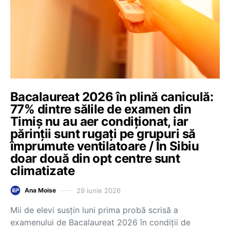
Bacalaureat 2026 în plină caniculă:
77% dintre sălile de examen din
Timiș nu au aer condiționat, iar
părinții sunt rugați pe grupuri să
împrumute ventilatoare / În Sibiu
doar două din opt centre sunt
climatizate
29 iunie 2026
Ana Moise
Mii de elevi susțin luni prima probă scrisă a
examenului de Bacalaureat 2026 în condiții de