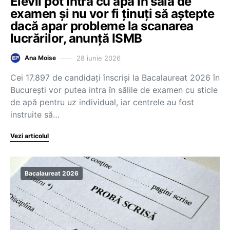
Elevii pot intra cu apă în sala de
examen și nu vor fi ținuți să aștepte
dacă apar probleme la scanarea
lucrărilor, anunță ISMB
28 iunie 2026
Ana Moise
Cei 17.897 de candidați înscriși la Bacalaureat 2026 în
București vor putea intra în sălile de examen cu sticle
de apă pentru uz individual, iar centrele au fost
instruite să…
Vezi articolul
Bacalaureat 2026