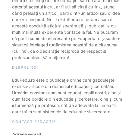
Pentru că scrieți despre educație, sau cu atât mai mult
datorită acestui lucru, ar fi util să citați cu link, atunci
când preluați un articol, părți dintr-un articol sau o idee
care v-a inspirat. Noi, la EduPedu.ro ne-am asumat
această conduită etică și sperăm că și publicațiile cu
mult mai multă experiență vor face la fel. Ne bucurăm
că găsiți subiecte interesante pe Edupedu.ro și suntem
siguri că înțelegeți rugămintea noastră de a cita sursa
(cu link), ca o declarație reciprocă de respect și
profesionalism. Vă mulțumim!
DESPRE NOI
EduPedu.ro este o publicație online care găzduiește
exclusiv articole din domeniul educației și cercetării.
Urmărim constant cum sunt educați copiii noștri, cine și
cum face politicile din educație și cercetare, cine și cum
îi formează pe profesori, cât de adecvate la lumea în
care trăim sunt sistemele de educație și cercetare.
CONTACT REDACȚIE
Adrese e-mail