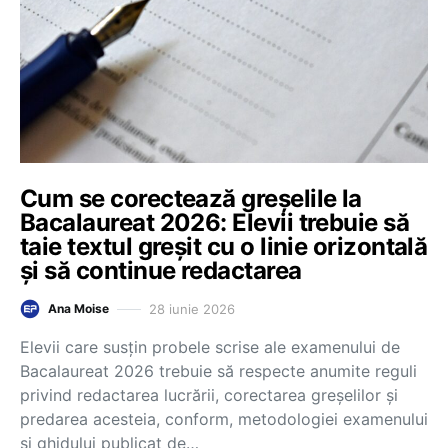
Cum se corectează greșelile la
Bacalaureat 2026: Elevii trebuie să
taie textul greșit cu o linie orizontală
și să continue redactarea
28 iunie 2026
Ana Moise
Elevii care susțin probele scrise ale examenului de
Bacalaureat 2026 trebuie să respecte anumite reguli
privind redactarea lucrării, corectarea greșelilor și
predarea acesteia, conform, metodologiei examenului
și ghidului publicat de…