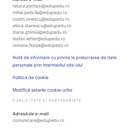
raluca.pantazi@edupedu.ro
mihai.peticila@edupedu.ro
costin.ionescu@edupedu.ro
alexa.stanescu@edupedu.ro
diana.ghimisi@edupedu.ro
stefan.lefter@edupedu.ro
ramona.florea@edupedu.ro
Notă de informare cu privire la prelucrarea de date
personale prin intermediul site-ului
Politica de cookie
Modifică setarile cookie-urilor
PUBLICITATE ȘI PARTENERIATE
Adresă de e-mail
comunicare@edupedu.ro