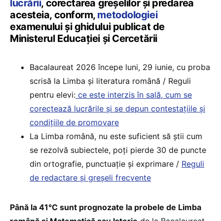
lucrării
, corectarea greșelilor și predarea
acesteia, conform,
metodologiei
examenului și ghidului publicat de
Ministerul Educației și Cercetării
Bacalaureat 2026 începe luni, 29 iunie, cu proba
scrisă la Limba și literatura română / Reguli
pentru elevi:
ce este interzis în sală, cum se
corectează lucrările și se depun contestațiile și
condițiile de promovare
La Limba română, nu este suficient să știi cum
se rezolvă subiectele, poți pierde 30 de puncte
din ortografie, punctuație și exprimare /
Reguli
de redactare și greșeli frecvente
Până la 41°C sunt prognozate la probele de Limba
română și Matematică sau Istorie
de la Bacalaureat