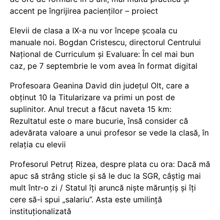
accent pe îngrijirea pacienților – proiect
Elevii de clasa a IX-a nu vor începe școala cu
manuale noi. Bogdan Cristescu, directorul Centrului
Național de Curriculum și Evaluare: În cel mai bun
caz, pe 7 septembrie le vom avea în format digital
Profesoara Geanina David din județul Olt, care a
obținut 10 la Titularizare va primi un post de
suplinitor. Anul trecut a făcut naveta 15 km:
Rezultatul este o mare bucurie, însă consider că
adevărata valoare a unui profesor se vede la clasă, în
relația cu elevii
Profesorul Petruț Rizea, despre plata cu ora: Dacă mă
apuc să strâng sticle și să le duc la SGR, câștig mai
mult într-o zi / Statul îți aruncă niște mărunțiș și îți
cere să-i spui „salariu”. Asta este umilință
instituționalizată