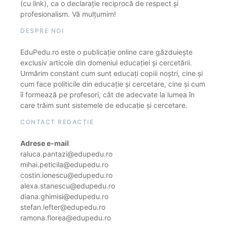
(cu link), ca o declarație reciprocă de respect și
profesionalism. Vă mulțumim!
DESPRE NOI
EduPedu.ro este o publicație online care găzduiește
exclusiv articole din domeniul educației și cercetării.
Urmărim constant cum sunt educați copiii noștri, cine și
cum face politicile din educație și cercetare, cine și cum
îi formează pe profesori, cât de adecvate la lumea în
care trăim sunt sistemele de educație și cercetare.
CONTACT REDACȚIE
Adrese e-mail
raluca.pantazi@edupedu.ro
mihai.peticila@edupedu.ro
costin.ionescu@edupedu.ro
alexa.stanescu@edupedu.ro
diana.ghimisi@edupedu.ro
stefan.lefter@edupedu.ro
ramona.florea@edupedu.ro