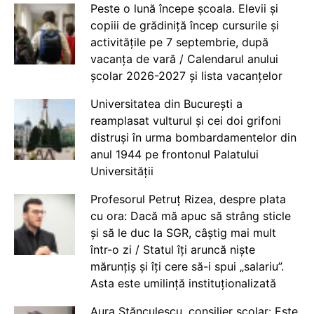
Peste o lună începe școala. Elevii și
copiii de grădiniță încep cursurile și
activitățile pe 7 septembrie, după
vacanța de vară / Calendarul anului
școlar 2026-2027 și lista vacanțelor
Universitatea din București a
reamplasat vulturul și cei doi grifoni
distruși în urma bombardamentelor din
anul 1944 pe frontonul Palatului
Universității
Profesorul Petruț Rizea, despre plata
cu ora: Dacă mă apuc să strâng sticle
și să le duc la SGR, câștig mai mult
într-o zi / Statul îți aruncă niște
mărunțiș și îți cere să-i spui „salariu”.
Asta este umilință instituționalizată
Aura Stănculescu, consilier școlar: Este