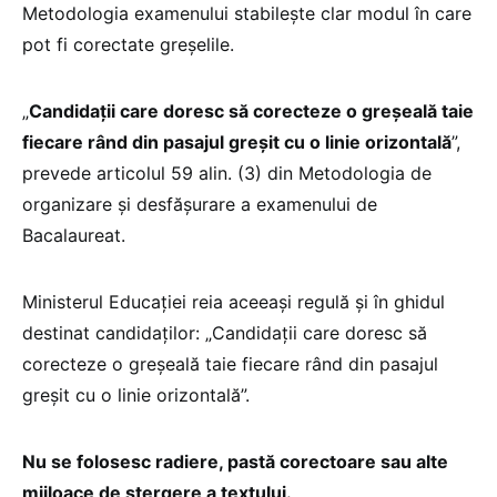
Metodologia examenului stabilește clar modul în care
pot fi corectate greșelile.
„
Candidaţii care doresc să corecteze o greşeală taie
fiecare rând din pasajul greşit cu o linie orizontală
”,
prevede articolul 59 alin. (3) din Metodologia de
organizare şi desfăşurare a examenului de
Bacalaureat.
Ministerul Educației reia aceeași regulă și în ghidul
destinat candidaților: „Candidații care doresc să
corecteze o greșeală taie fiecare rând din pasajul
greșit cu o linie orizontală”.
Nu se folosesc radiere, pastă corectoare sau alte
mijloace de ștergere a textului.