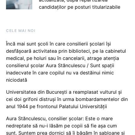
candidaților pe posturi titularizabile
CELE MAI NOI
Încă mai sunt școli în care consilierii școlari își
desfășoară activitatea prin biblioteci, pe la cabinetul
medical, pe holuri sau în cancelarii, atrage atenția
consilierul școlar Aura Stănculescu / Sunt spații
inadecvate în care copilul nu va destăinui nimic
niciodată
Universitatea din București a reamplasat vulturul și
cei doi grifoni distruși în urma bombardamentelor din
anul 1944 pe frontonul Palatului Universității
Aura Stănculescu, consilier școlar: Este o mare
nedreptate să nu-i lăsăm pe copii să fie așa cum
sunt. Suntem prea dornici să îi băgăm în șabloane și