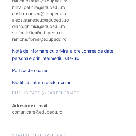
raluca.pantazi@edupedu.ro
mihai.peticila@edupedu.ro
costin.ionescu@edupedu.ro
alexa.stanescu@edupedu.ro
diana.ghimisi@edupedu.ro
stefan.lefter@edupedu.ro
ramona.florea@edupedu.ro
Notă de informare cu privire la prelucrarea de date
personale prin intermediul site-ului
Politica de cookie
Modifică setarile cookie-urilor
PUBLICITATE ȘI PARTENERIATE
Adresă de e-mail
comunicare@edupedu.ro
STATISTICI EDUPEDU.RO