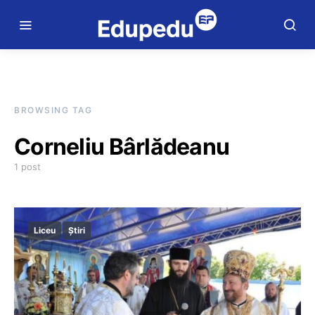
BROWSING TAG
Corneliu Bârlădeanu
1 post
Liceu
Știri