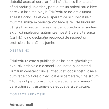
datorită acestui lucru, ar fi util să citați cu link, atunci
când preluați un articol, părți dintr-un articol sau o idee
care v-a inspirat. Noi, la EduPedu.ro ne-am asumat
această conduită etică și sperăm că și publicațiile cu
mult mai multă experiență vor face la fel. Ne bucurăm
că găsiți subiecte interesante pe Edupedu.ro și suntem
siguri că înțelegeți rugămintea noastră de a cita sursa
(cu link), ca o declarație reciprocă de respect și
profesionalism. Vă mulțumim!
DESPRE NOI
EduPedu.ro este o publicație online care găzduiește
exclusiv articole din domeniul educației și cercetării.
Urmărim constant cum sunt educați copiii noștri, cine și
cum face politicile din educație și cercetare, cine și cum
îi formează pe profesori, cât de adecvate la lumea în
care trăim sunt sistemele de educație și cercetare.
CONTACT REDACȚIE
Adrese e-mail