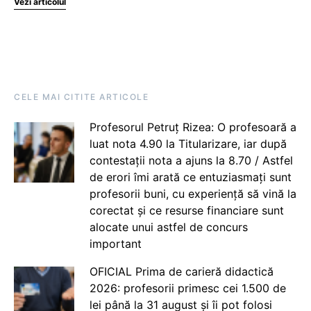
Vezi articolul
CELE MAI CITITE ARTICOLE
Profesorul Petruț Rizea: O profesoară a
luat nota 4.90 la Titularizare, iar după
contestații nota a ajuns la 8.70 / Astfel
de erori îmi arată ce entuziasmați sunt
profesorii buni, cu experiență să vină la
corectat și ce resurse financiare sunt
alocate unui astfel de concurs
important
OFICIAL Prima de carieră didactică
2026: profesorii primesc cei 1.500 de
lei până la 31 august și îi pot folosi