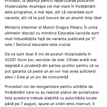
Profesor, la ședința pentru repartizarea posturilor
titularizabile: Avantajul cel mai mare în învățământ
este programul, e mai lejer, știi că vacanțele sunt
vacanţe, știi că te poți bucura de un anumit timp liber
Ministrul interimar al Muncii Dragos Pîslaru: În urma
ultimelor discuții cu ministrul Educației lucrurile sunt
mult îmbunătățite față de varianta publicată pe 17
iulie / Sectorul educației este crucial
De ce sunt doar 6 mii de posturi titularizabile în
2026? Sorin Ion, secretar de stat: Cifrele arată mai
degrabă o prudență din partea școlilor pentru că nu
pot garanta că peste un an vor mai avea suficienți
elevi / Este și un joc de concurență
Proceduri noi de reorganizare pentru unitățile de
învățământ care nu au realizat planul de școlarizare:
lista acestora trebuie stabilită cu autoritățile locale
până pe 7 august, spune un ordin emis miercuri, 5