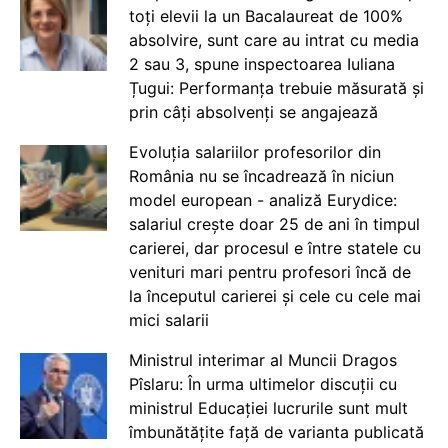
toți elevii la un Bacalaureat de 100%
absolvire, sunt care au intrat cu media
2 sau 3, spune inspectoarea Iuliana
Țugui: Performanța trebuie măsurată și
prin câți absolvenți se angajează
Evoluția salariilor profesorilor din
România nu se încadrează în niciun
model european - analiză Eurydice:
salariul crește doar 25 de ani în timpul
carierei, dar procesul e între statele cu
venituri mari pentru profesori încă de
la începutul carierei și cele cu cele mai
mici salarii
Ministrul interimar al Muncii Dragos
Pîslaru: În urma ultimelor discuții cu
ministrul Educației lucrurile sunt mult
îmbunătățite față de varianta publicată