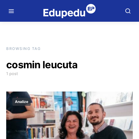
BROWSING TAG
cosmin leucuta
1 post
Analize