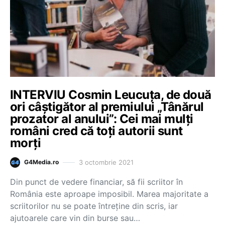
INTERVIU Cosmin Leucuța, de două
ori câștigător al premiului „Tânărul
prozator al anului”: Cei mai mulți
români cred că toți autorii sunt
morți
3 octombrie 2021
G4Media.ro
Din punct de vedere financiar, să fii scriitor în
România este aproape imposibil. Marea majoritate a
scriitorilor nu se poate întreține din scris, iar
ajutoarele care vin din burse sau…