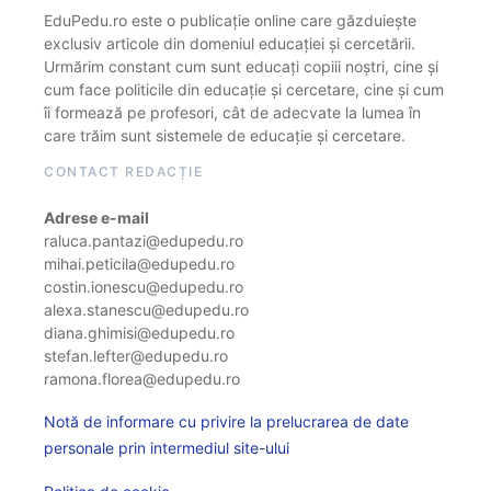
EduPedu.ro este o publicație online care găzduiește
exclusiv articole din domeniul educației și cercetării.
Urmărim constant cum sunt educați copiii noștri, cine și
cum face politicile din educație și cercetare, cine și cum
îi formează pe profesori, cât de adecvate la lumea în
care trăim sunt sistemele de educație și cercetare.
CONTACT REDACȚIE
Adrese e-mail
raluca.pantazi@edupedu.ro
mihai.peticila@edupedu.ro
costin.ionescu@edupedu.ro
alexa.stanescu@edupedu.ro
diana.ghimisi@edupedu.ro
stefan.lefter@edupedu.ro
ramona.florea@edupedu.ro
Notă de informare cu privire la prelucrarea de date
personale prin intermediul site-ului