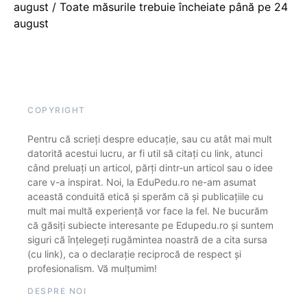
august / Toate măsurile trebuie încheiate până pe 24
august
COPYRIGHT
Pentru că scrieți despre educație, sau cu atât mai mult
datorită acestui lucru, ar fi util să citați cu link, atunci
când preluați un articol, părți dintr-un articol sau o idee
care v-a inspirat. Noi, la EduPedu.ro ne-am asumat
această conduită etică și sperăm că și publicațiile cu
mult mai multă experiență vor face la fel. Ne bucurăm
că găsiți subiecte interesante pe Edupedu.ro și suntem
siguri că înțelegeți rugămintea noastră de a cita sursa
(cu link), ca o declarație reciprocă de respect și
profesionalism. Vă mulțumim!
DESPRE NOI