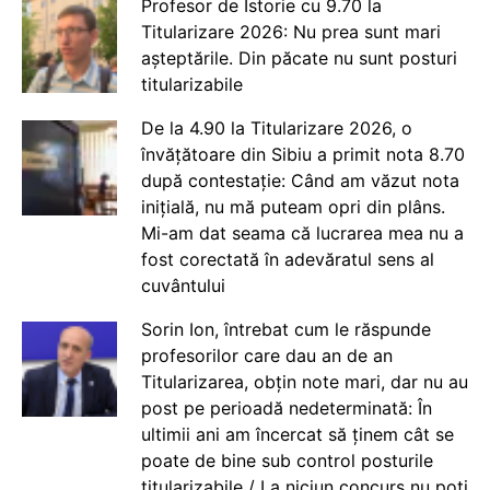
Profesor de Istorie cu 9.70 la
Titularizare 2026: Nu prea sunt mari
așteptările. Din păcate nu sunt posturi
titularizabile
De la 4.90 la Titularizare 2026, o
învățătoare din Sibiu a primit nota 8.70
după contestație: Când am văzut nota
inițială, nu mă puteam opri din plâns.
Mi-am dat seama că lucrarea mea nu a
fost corectată în adevăratul sens al
cuvântului
Sorin Ion, întrebat cum le răspunde
profesorilor care dau an de an
Titularizarea, obțin note mari, dar nu au
post pe perioadă nedeterminată: În
ultimii ani am încercat să ținem cât se
poate de bine sub control posturile
titularizabile / La niciun concurs nu poți