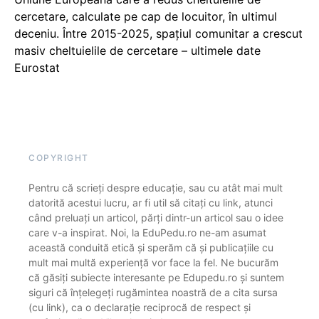
cercetare, calculate pe cap de locuitor, în ultimul
deceniu. Între 2015-2025, spațiul comunitar a crescut
masiv cheltuielile de cercetare – ultimele date
Eurostat
COPYRIGHT
Pentru că scrieți despre educație, sau cu atât mai mult
datorită acestui lucru, ar fi util să citați cu link, atunci
când preluați un articol, părți dintr-un articol sau o idee
care v-a inspirat. Noi, la EduPedu.ro ne-am asumat
această conduită etică și sperăm că și publicațiile cu
mult mai multă experiență vor face la fel. Ne bucurăm
că găsiți subiecte interesante pe Edupedu.ro și suntem
siguri că înțelegeți rugămintea noastră de a cita sursa
(cu link), ca o declarație reciprocă de respect și