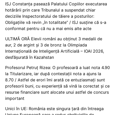
ISJ Constanța pasează Palatului Copiilor executarea
hotărârii prin care Tribunalul a suspendat chiar
deciziile Inspectoratului de tăiere a posturilor:
Obligațiile vă revin „în totalitate” / ISJ susține că s-a
conformat pentru că nu a mai emis alte acte
ULTIMĂ ORĂ Elevii români au obținut 3 medalii de
aur, 2 de argint și 3 de bronz la Olimpiada
Internațională de Inteligență Artificială – IOAI 2026,
desfășurată în Kazahstan
Profesorul Petruț Rizea: O profesoară a luat nota 4.90
la Titularizare, iar după contestații nota a ajuns la
8.70 / Astfel de erori îmi arată ce entuziasmați sunt
profesorii buni, cu experiență să vină la corectat și ce
resurse financiare sunt alocate unui astfel de concurs
important
Unici în UE: România este singura țară din întreaga
Uniune Europeană care a redus cheltuielile de