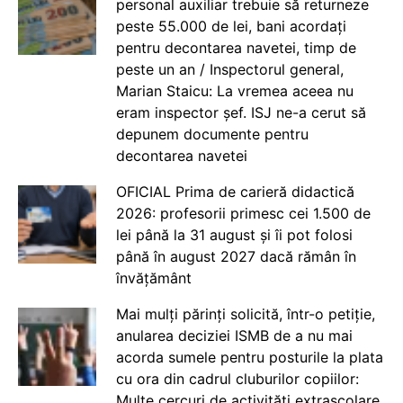
personal auxiliar trebuie să returneze
peste 55.000 de lei, bani acordați
pentru decontarea navetei, timp de
peste un an / Inspectorul general,
Marian Staicu: La vremea aceea nu
eram inspector șef. ISJ ne-a cerut să
depunem documente pentru
decontarea navetei
OFICIAL Prima de carieră didactică
2026: profesorii primesc cei 1.500 de
lei până la 31 august și îi pot folosi
până în august 2027 dacă rămân în
învățământ
Mai mulți părinți solicită, într-o petiție,
anularea deciziei ISMB de a nu mai
acorda sumele pentru posturile la plata
cu ora din cadrul cluburilor copiilor:
Multe cercuri de activități extrașcolare