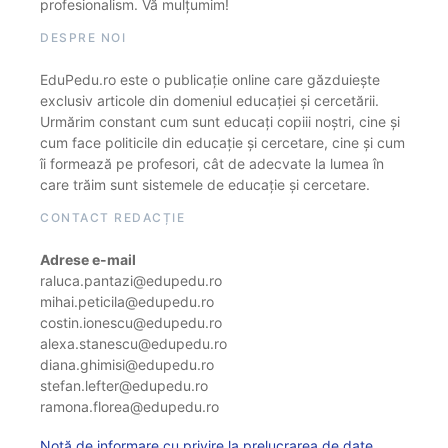
profesionalism. Vă mulțumim!
DESPRE NOI
EduPedu.ro este o publicație online care găzduiește
exclusiv articole din domeniul educației și cercetării.
Urmărim constant cum sunt educați copiii noștri, cine și
cum face politicile din educație și cercetare, cine și cum
îi formează pe profesori, cât de adecvate la lumea în
care trăim sunt sistemele de educație și cercetare.
CONTACT REDACȚIE
Adrese e-mail
raluca.pantazi@edupedu.ro
mihai.peticila@edupedu.ro
costin.ionescu@edupedu.ro
alexa.stanescu@edupedu.ro
diana.ghimisi@edupedu.ro
stefan.lefter@edupedu.ro
ramona.florea@edupedu.ro
Notă de informare cu privire la prelucrarea de date