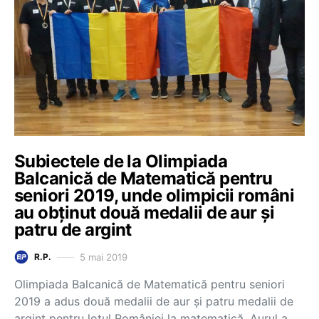
Subiectele de la Olimpiada
Balcanică de Matematică pentru
seniori 2019, unde olimpicii români
au obținut două medalii de aur și
patru de argint
5 mai 2019
R.P.
Olimpiada Balcanică de Matematică pentru seniori
2019 a adus două medalii de aur și patru medalii de
argint pentru lotul României la matematică. Aurul a