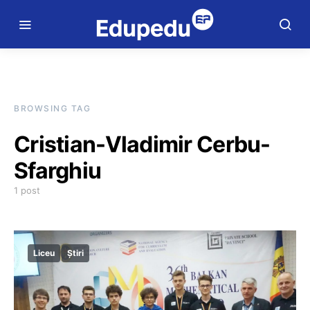
BROWSING TAG
Cristian-Vladimir Cerbu-
Sfarghiu
1 post
Liceu
Știri