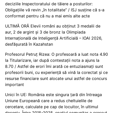
deciziile Inspectoratului de tăiere a posturilor:
Obligațiile vă revin „în totalitate” / ISJ susține că s-a
conformat pentru că nu a mai emis alte acte
ULTIMĂ ORĂ Elevii români au obținut 3 medalii de
aur, 2 de argint și 3 de bronz la Olimpiada
Internațională de Inteligență Artificială – IOAI 2026,
desfășurată în Kazahstan
Profesorul Petruț Rizea: O profesoară a luat nota 4.90
la Titularizare, iar după contestații nota a ajuns la
8.70 / Astfel de erori îmi arată ce entuziasmați sunt
profesorii buni, cu experiență să vină la corectat și ce
resurse financiare sunt alocate unui astfel de concurs
important
Unici în UE: România este singura țară din întreaga
Uniune Europeană care a redus cheltuielile de
cercetare, calculate pe cap de locuitor, în ultimul
deceniu. Între 2015-2025, spațiul comunitar a crescut