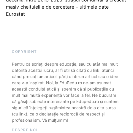
masiv cheltuielile de cercetare – ultimele date
Eurostat
COPYRIGHT
Pentru că scrieți despre educație, sau cu atât mai mult
datorită acestui lucru, ar fi util să citați cu link, atunci
când preluați un articol, părți dintr-un articol sau o idee
care v-a inspirat. Noi, la EduPedu.ro ne-am asumat
această conduită etică și sperăm că și publicațiile cu
mult mai multă experiență vor face la fel. Ne bucurăm
că găsiți subiecte interesante pe Edupedu.ro și suntem
siguri că înțelegeți rugămintea noastră de a cita sursa
(cu link), ca o declarație reciprocă de respect și
profesionalism. Vă mulțumim!
DESPRE NOI