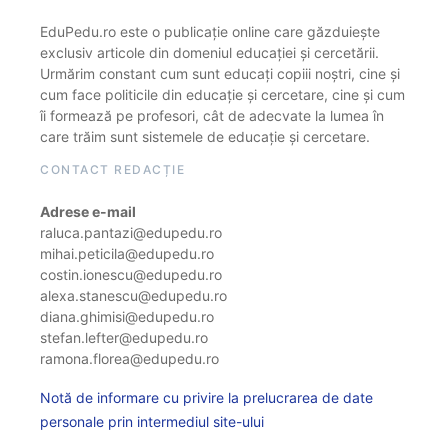
EduPedu.ro este o publicație online care găzduiește
exclusiv articole din domeniul educației și cercetării.
Urmărim constant cum sunt educați copiii noștri, cine și
cum face politicile din educație și cercetare, cine și cum
îi formează pe profesori, cât de adecvate la lumea în
care trăim sunt sistemele de educație și cercetare.
CONTACT REDACȚIE
Adrese e-mail
raluca.pantazi@edupedu.ro
mihai.peticila@edupedu.ro
costin.ionescu@edupedu.ro
alexa.stanescu@edupedu.ro
diana.ghimisi@edupedu.ro
stefan.lefter@edupedu.ro
ramona.florea@edupedu.ro
Notă de informare cu privire la prelucrarea de date
personale prin intermediul site-ului