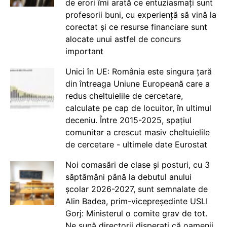
de erori îmi arată ce entuziasmați sunt
profesorii buni, cu experiență să vină la
corectat și ce resurse financiare sunt
alocate unui astfel de concurs
important
Unici în UE: România este singura țară
din întreaga Uniune Europeană care a
redus cheltuielile de cercetare,
calculate pe cap de locuitor, în ultimul
deceniu. Între 2015-2025, spațiul
comunitar a crescut masiv cheltuielile
de cercetare - ultimele date Eurostat
Noi comasări de clase și posturi, cu 3
săptămâni până la debutul anului
școlar 2026-2027, sunt semnalate de
Alin Badea, prim-vicepreședinte USLI
Gorj: Ministerul o comite grav de tot.
Ne sună directorii disperați că oamenii