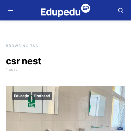
BROWSING TAG
csr nest
1 post
Educație
Profesori