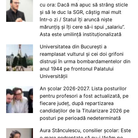
cu ora: Dacă mă apuc să strâng sticle
și să le duc la SGR, câștig mai mult
într-o zi / Statul îți aruncă niște
mărunțiș și îți cere să-i spui „salariu”.
Asta este umilință instituționalizată
Universitatea din București a
reamplasat vulturul și cei doi grifoni
distruși în urma bombardamentelor din
anul 1944 pe frontonul Palatului
Universității
An școlar 2026-2027. Lista posturilor
pentru profesori a fost actualizată, pe
fiecare județ, după repartizarea
candidaților de la Titularizare 2026 pe
posturi pe perioadă nedeterminată
Aura Stănculescu, consilier școlar: Este
o mare nedreptate să nu-i lăsăm pe