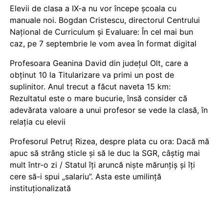
Elevii de clasa a IX-a nu vor începe școala cu
manuale noi. Bogdan Cristescu, directorul Centrului
Național de Curriculum și Evaluare: În cel mai bun
caz, pe 7 septembrie le vom avea în format digital
Profesoara Geanina David din județul Olt, care a
obținut 10 la Titularizare va primi un post de
suplinitor. Anul trecut a făcut naveta 15 km:
Rezultatul este o mare bucurie, însă consider că
adevărata valoare a unui profesor se vede la clasă, în
relația cu elevii
Profesorul Petruț Rizea, despre plata cu ora: Dacă mă
apuc să strâng sticle și să le duc la SGR, câștig mai
mult într-o zi / Statul îți aruncă niște mărunțiș și îți
cere să-i spui „salariu”. Asta este umilință
instituționalizată