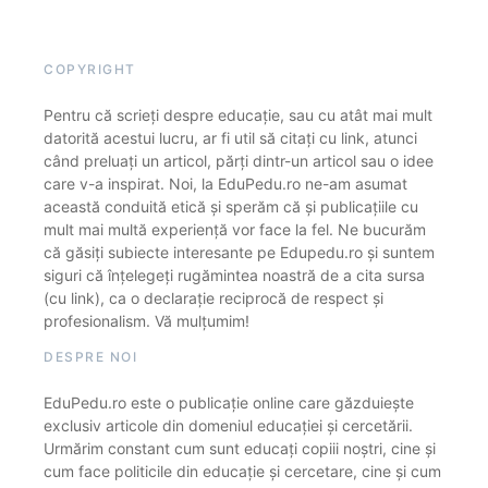
COPYRIGHT
Pentru că scrieți despre educație, sau cu atât mai mult
datorită acestui lucru, ar fi util să citați cu link, atunci
când preluați un articol, părți dintr-un articol sau o idee
care v-a inspirat. Noi, la EduPedu.ro ne-am asumat
această conduită etică și sperăm că și publicațiile cu
mult mai multă experiență vor face la fel. Ne bucurăm
că găsiți subiecte interesante pe Edupedu.ro și suntem
siguri că înțelegeți rugămintea noastră de a cita sursa
(cu link), ca o declarație reciprocă de respect și
profesionalism. Vă mulțumim!
DESPRE NOI
EduPedu.ro este o publicație online care găzduiește
exclusiv articole din domeniul educației și cercetării.
Urmărim constant cum sunt educați copiii noștri, cine și
cum face politicile din educație și cercetare, cine și cum