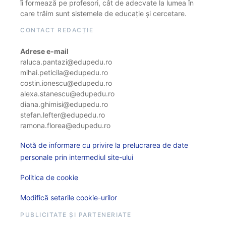
îi formează pe profesori, cât de adecvate la lumea în
care trăim sunt sistemele de educație și cercetare.
CONTACT REDACȚIE
Adrese e-mail
raluca.pantazi@edupedu.ro
mihai.peticila@edupedu.ro
costin.ionescu@edupedu.ro
alexa.stanescu@edupedu.ro
diana.ghimisi@edupedu.ro
stefan.lefter@edupedu.ro
ramona.florea@edupedu.ro
Notă de informare cu privire la prelucrarea de date
personale prin intermediul site-ului
Politica de cookie
Modifică setarile cookie-urilor
PUBLICITATE ȘI PARTENERIATE