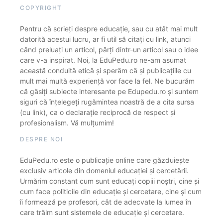
COPYRIGHT
Pentru că scrieți despre educație, sau cu atât mai mult
datorită acestui lucru, ar fi util să citați cu link, atunci
când preluați un articol, părți dintr-un articol sau o idee
care v-a inspirat. Noi, la EduPedu.ro ne-am asumat
această conduită etică și sperăm că și publicațiile cu
mult mai multă experiență vor face la fel. Ne bucurăm
că găsiți subiecte interesante pe Edupedu.ro și suntem
siguri că înțelegeți rugămintea noastră de a cita sursa
(cu link), ca o declarație reciprocă de respect și
profesionalism. Vă mulțumim!
DESPRE NOI
EduPedu.ro este o publicație online care găzduiește
exclusiv articole din domeniul educației și cercetării.
Urmărim constant cum sunt educați copiii noștri, cine și
cum face politicile din educație și cercetare, cine și cum
îi formează pe profesori, cât de adecvate la lumea în
care trăim sunt sistemele de educație și cercetare.