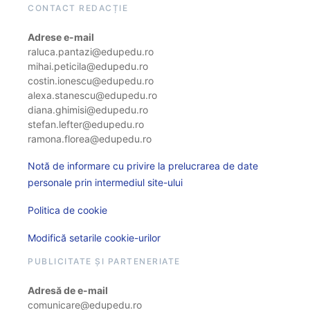
CONTACT REDACȚIE
Adrese e-mail
raluca.pantazi@edupedu.ro
mihai.peticila@edupedu.ro
costin.ionescu@edupedu.ro
alexa.stanescu@edupedu.ro
diana.ghimisi@edupedu.ro
stefan.lefter@edupedu.ro
ramona.florea@edupedu.ro
Notă de informare cu privire la prelucrarea de date
personale prin intermediul site-ului
Politica de cookie
Modifică setarile cookie-urilor
PUBLICITATE ȘI PARTENERIATE
Adresă de e-mail
comunicare@edupedu.ro