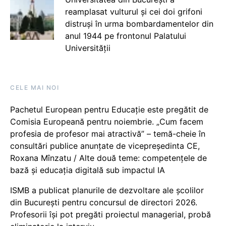
reamplasat vulturul și cei doi grifoni
distruși în urma bombardamentelor din
anul 1944 pe frontonul Palatului
Universității
CELE MAI NOI
Pachetul European pentru Educație este pregătit de
Comisia Europeană pentru noiembrie. „Cum facem
profesia de profesor mai atractivă” – temă-cheie în
consultări publice anunțate de vicepreședinta CE,
Roxana Mînzatu / Alte două teme: competențele de
bază și educația digitală sub impactul IA
ISMB a publicat planurile de dezvoltare ale școlilor
din București pentru concursul de directori 2026.
Profesorii își pot pregăti proiectul managerial, probă