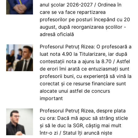
anul școlar 2026-2027 / Ordinea în
care se va face repartizarea
profesorilor pe posturi începând cu 20
august, după reorganizarea școlilor -
adresă oficială
Profesorul Petruț Rizea: O profesoară a
luat nota 4.90 la Titularizare, iar după
contestații nota a ajuns la 8.70 / Astfel
de erori îmi arată ce entuziasmați sunt
profesorii buni, cu experiență să vină la
corectat și ce resurse financiare sunt
alocate unui astfel de concurs
important
Profesorul Petruț Rizea, despre plata
cu ora: Dacă mă apuc să strâng sticle
și să le duc la SGR, câștig mai mult
într-o zi / Statul îți aruncă niște