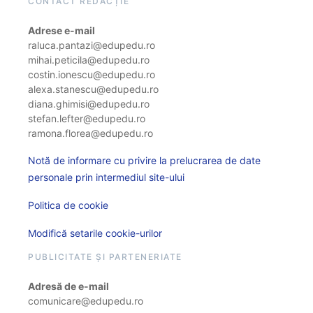
CONTACT REDACȚIE
Adrese e-mail
raluca.pantazi@edupedu.ro
mihai.peticila@edupedu.ro
costin.ionescu@edupedu.ro
alexa.stanescu@edupedu.ro
diana.ghimisi@edupedu.ro
stefan.lefter@edupedu.ro
ramona.florea@edupedu.ro
Notă de informare cu privire la prelucrarea de date
personale prin intermediul site-ului
Politica de cookie
Modifică setarile cookie-urilor
PUBLICITATE ȘI PARTENERIATE
Adresă de e-mail
comunicare@edupedu.ro