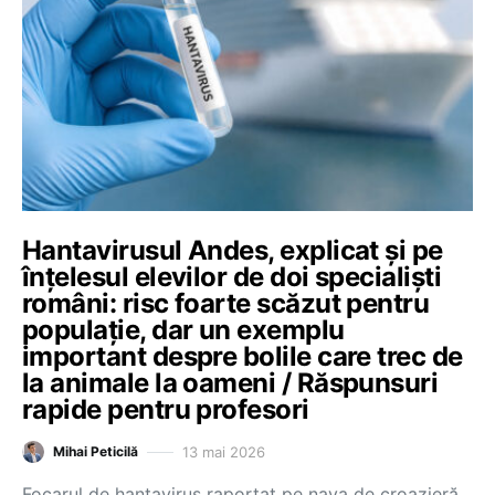
Hantavirusul Andes, explicat și pe
înțelesul elevilor de doi specialiști
români: risc foarte scăzut pentru
populație, dar un exemplu
important despre bolile care trec de
la animale la oameni / Răspunsuri
rapide pentru profesori
13 mai 2026
Mihai Peticilă
Focarul de hantavirus raportat pe nava de croazieră