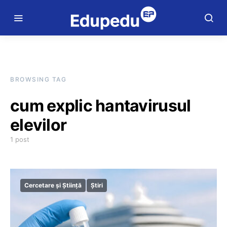
BROWSING TAG
cum explic hantavirusul
elevilor
1 post
Cercetare și Știință
Știri