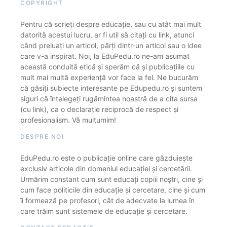
COPYRIGHT
Pentru că scrieți despre educație, sau cu atât mai mult
datorită acestui lucru, ar fi util să citați cu link, atunci
când preluați un articol, părți dintr-un articol sau o idee
care v-a inspirat. Noi, la EduPedu.ro ne-am asumat
această conduită etică și sperăm că și publicațiile cu
mult mai multă experiență vor face la fel. Ne bucurăm
că găsiți subiecte interesante pe Edupedu.ro și suntem
siguri că înțelegeți rugămintea noastră de a cita sursa
(cu link), ca o declarație reciprocă de respect și
profesionalism. Vă mulțumim!
DESPRE NOI
EduPedu.ro este o publicație online care găzduiește
exclusiv articole din domeniul educației și cercetării.
Urmărim constant cum sunt educați copiii noștri, cine și
cum face politicile din educație și cercetare, cine și cum
îi formează pe profesori, cât de adecvate la lumea în
care trăim sunt sistemele de educație și cercetare.