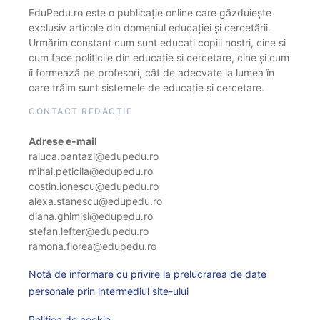
EduPedu.ro este o publicație online care găzduiește
exclusiv articole din domeniul educației și cercetării.
Urmărim constant cum sunt educați copiii noștri, cine și
cum face politicile din educație și cercetare, cine și cum
îi formează pe profesori, cât de adecvate la lumea în
care trăim sunt sistemele de educație și cercetare.
CONTACT REDACȚIE
Adrese e-mail
raluca.pantazi@edupedu.ro
mihai.peticila@edupedu.ro
costin.ionescu@edupedu.ro
alexa.stanescu@edupedu.ro
diana.ghimisi@edupedu.ro
stefan.lefter@edupedu.ro
ramona.florea@edupedu.ro
Notă de informare cu privire la prelucrarea de date
personale prin intermediul site-ului
Politica de cookie