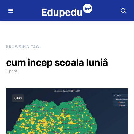
BROWSING TAG
cum incep scoala luniâ
1 post
Știri