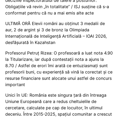
deciziile Inspectoratului de tăiere a posturilor:
Obligațiile vă revin „în totalitate” / ISJ susține că s-a
conformat pentru că nu a mai emis alte acte
ULTIMĂ ORĂ Elevii români au obținut 3 medalii de
aur, 2 de argint și 3 de bronz la Olimpiada
Internațională de Inteligență Artificială – IOAI 2026,
desfășurată în Kazahstan
Profesorul Petruț Rizea: O profesoară a luat nota 4.90
la Titularizare, iar după contestații nota a ajuns la
8.70 / Astfel de erori îmi arată ce entuziasmați sunt
profesorii buni, cu experiență să vină la corectat și ce
resurse financiare sunt alocate unui astfel de concurs
important
Unici în UE: România este singura țară din întreaga
Uniune Europeană care a redus cheltuielile de
cercetare, calculate pe cap de locuitor, în ultimul
deceniu. Între 2015-2025, spațiul comunitar a crescut