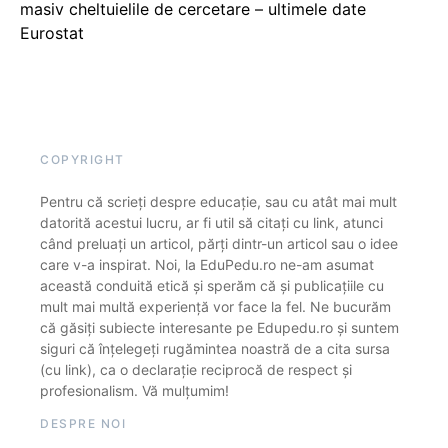
masiv cheltuielile de cercetare – ultimele date
Eurostat
COPYRIGHT
Pentru că scrieți despre educație, sau cu atât mai mult
datorită acestui lucru, ar fi util să citați cu link, atunci
când preluați un articol, părți dintr-un articol sau o idee
care v-a inspirat. Noi, la EduPedu.ro ne-am asumat
această conduită etică și sperăm că și publicațiile cu
mult mai multă experiență vor face la fel. Ne bucurăm
că găsiți subiecte interesante pe Edupedu.ro și suntem
siguri că înțelegeți rugămintea noastră de a cita sursa
(cu link), ca o declarație reciprocă de respect și
profesionalism. Vă mulțumim!
DESPRE NOI