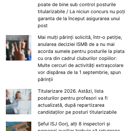
poate de bine sub control posturile
titularizabile / La niciun concurs nu poți
garanta de la început asigurarea unui
post
Mai mulți părinți solicită, într-o petiție,
anularea deciziei ISMB de a nu mai
acorda sumele pentru posturile la plata
cu ora din cadrul cluburilor copiilor:
Multe cercuri de activități extrașcolare
vor dispărea de la 1 septembrie, spun
părinții
Titularizare 2026. Astăzi, lista
posturilor pentru profesori va fi
actualizată, după repartizarea
candidaților pe posturi titularizabile
Șeful ISJ Gorj, alți 8 inspectori și
personal auxiliar trebuie să returneze