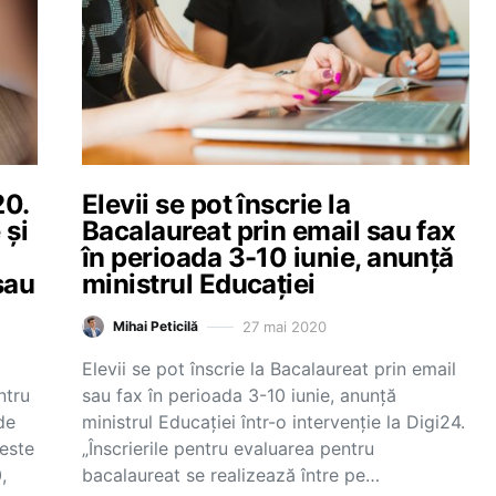
20.
Elevii se pot înscrie la
 și
Bacalaureat prin email sau fax
în perioada 3-10 iunie, anunță
sau
ministrul Educației
27 mai 2020
Mihai Peticilă
Elevii se pot înscrie la Bacalaureat prin email
ntru
sau fax în perioada 3-10 iunie, anunță
de
ministrul Educației într-o intervenție la Digi24.
 este
„Înscrierile pentru evaluarea pentru
,
bacalaureat se realizează între pe…