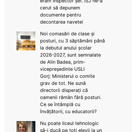
eram inspector șef. ISJ ne-a
cerut să depunem
documente pentru
decontarea navetei
Noi comasări de clase și
posturi, cu 3 săptămâni până
la debutul anului școlar
2026-2027, sunt semnalate
de Alin Badea, prim-
vicepreședinte USLI
Gorj: Ministerul o comite
grav de tot. Ne sună
directorii disperați că
oamenii rămân fără posturi.
Ce se întâmplă cu
învățătorii, cu educatorii?
Nu poate liceul tehnologic
să-i ducă pe toți elevii la un