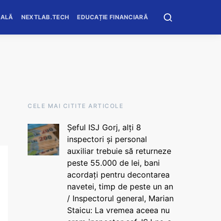
OALĂ
NEXTLAB.TECH
EDUCAȚIE FINANCIARĂ
CELE MAI CITITE ARTICOLE
Șeful ISJ Gorj, alți 8
inspectori și personal
auxiliar trebuie să returneze
peste 55.000 de lei, bani
acordați pentru decontarea
navetei, timp de peste un an
/ Inspectorul general, Marian
Staicu: La vremea aceea nu