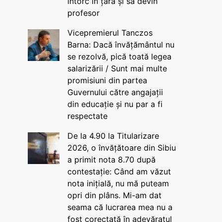
întorc în țară și să devin
profesor
Vicepremierul Tanczos
Barna: Dacă învățământul nu
se rezolvă, pică toată legea
salarizării / Sunt mai multe
promisiuni din partea
Guvernului către angajații
din educație și nu par a fi
respectate
De la 4.90 la Titularizare
2026, o învățătoare din Sibiu
a primit nota 8.70 după
contestație: Când am văzut
nota inițială, nu mă puteam
opri din plâns. Mi-am dat
seama că lucrarea mea nu a
fost corectată în adevăratul