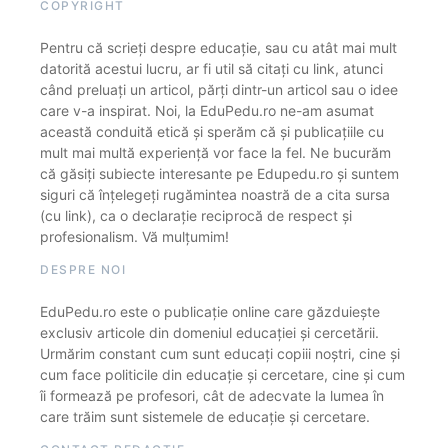
COPYRIGHT
Pentru că scrieți despre educație, sau cu atât mai mult
datorită acestui lucru, ar fi util să citați cu link, atunci
când preluați un articol, părți dintr-un articol sau o idee
care v-a inspirat. Noi, la EduPedu.ro ne-am asumat
această conduită etică și sperăm că și publicațiile cu
mult mai multă experiență vor face la fel. Ne bucurăm
că găsiți subiecte interesante pe Edupedu.ro și suntem
siguri că înțelegeți rugămintea noastră de a cita sursa
(cu link), ca o declarație reciprocă de respect și
profesionalism. Vă mulțumim!
DESPRE NOI
EduPedu.ro este o publicație online care găzduiește
exclusiv articole din domeniul educației și cercetării.
Urmărim constant cum sunt educați copiii noștri, cine și
cum face politicile din educație și cercetare, cine și cum
îi formează pe profesori, cât de adecvate la lumea în
care trăim sunt sistemele de educație și cercetare.