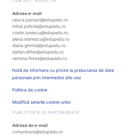
CONTACT REDACȚIE
Adrese e-mail
raluca.pantazi@edupedu.ro
mihai.peticila@edupedu.ro
costin.ionescu@edupedu.ro
alexa.stanescu@edupedu.ro
diana.ghimisi@edupedu.ro
stefan.lefter@edupedu.ro
ramona.florea@edupedu.ro
Notă de informare cu privire la prelucrarea de date
personale prin intermediul site-ului
Politica de cookie
Modifică setarile cookie-urilor
PUBLICITATE ȘI PARTENERIATE
Adresă de e-mail
comunicare@edupedu.ro