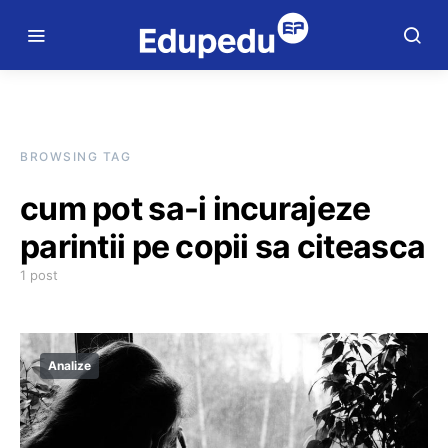
BROWSING TAG
cum pot sa-i incurajeze
parintii pe copii sa citeasca
1 post
Analize