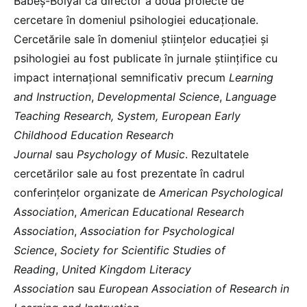
Babeș-Bolyai ca director a două proiecte de
cercetare în domeniul psihologiei educaționale.
Cercetările sale în domeniul științelor educației și
psihologiei au fost publicate în jurnale științifice cu
impact internațional semnificativ precum
Learning
and Instruction
,
Developmental Science
,
Language
Teaching Research, System, European Early
Childhood Education Research
Journal
sau
Psychology of Music
. Rezultatele
cercetărilor sale au fost prezentate în cadrul
conferințelor organizate de
American Psychological
Association
,
American Educational Research
Association
,
Association for Psychological
Science
,
Society for Scientific Studies of
Reading
,
United Kingdom Literacy
Association
sau
European Association of Research in