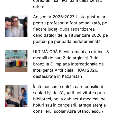
corectăm, să invalidăm ceea ce fac
diferit
An școlar 2026-2027. Lista posturilor
pentru profesori a fost actualizată, pe
fiecare județ, după repartizarea
candidaților de la Titularizare 2026 pe
posturi pe perioadă nedeterminată
ULTIMĂ ORĂ Elevii români au obținut 3
medalii de aur, 2 de argint și 3 de
bronz la Olimpiada Internațională de
Inteligență Artificială – IOAI 2026,
desfășurată în Kazahstan
Încă mai sunt școli în care consilierii
școlari își desfășoară activitatea prin
biblioteci, pe la cabinetul medical, pe
holuri sau în cancelarii, atrage atenția
consilierul școlar Aura Stănculescu /