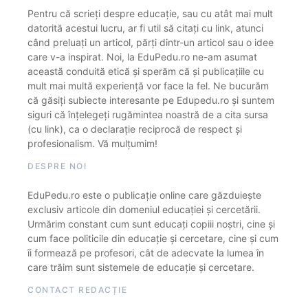
Pentru că scrieți despre educație, sau cu atât mai mult
datorită acestui lucru, ar fi util să citați cu link, atunci
când preluați un articol, părți dintr-un articol sau o idee
care v-a inspirat. Noi, la EduPedu.ro ne-am asumat
această conduită etică și sperăm că și publicațiile cu
mult mai multă experiență vor face la fel. Ne bucurăm
că găsiți subiecte interesante pe Edupedu.ro și suntem
siguri că înțelegeți rugămintea noastră de a cita sursa
(cu link), ca o declarație reciprocă de respect și
profesionalism. Vă mulțumim!
DESPRE NOI
EduPedu.ro este o publicație online care găzduiește
exclusiv articole din domeniul educației și cercetării.
Urmărim constant cum sunt educați copiii noștri, cine și
cum face politicile din educație și cercetare, cine și cum
îi formează pe profesori, cât de adecvate la lumea în
care trăim sunt sistemele de educație și cercetare.
CONTACT REDACȚIE