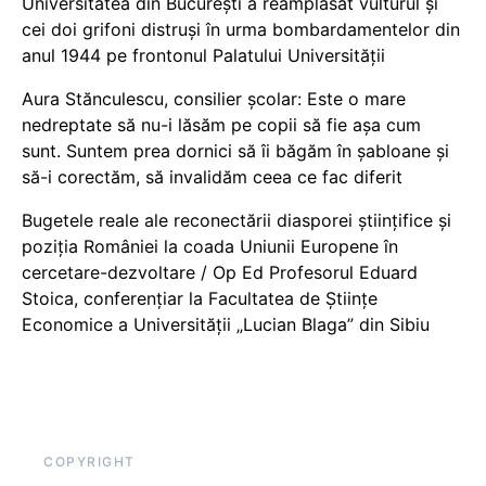
Universitatea din București a reamplasat vulturul și
cei doi grifoni distruși în urma bombardamentelor din
anul 1944 pe frontonul Palatului Universității
Aura Stănculescu, consilier școlar: Este o mare
nedreptate să nu-i lăsăm pe copii să fie așa cum
sunt. Suntem prea dornici să îi băgăm în șabloane și
să-i corectăm, să invalidăm ceea ce fac diferit
Bugetele reale ale reconectării diasporei științifice și
poziția României la coada Uniunii Europene în
cercetare-dezvoltare / Op Ed Profesorul Eduard
Stoica, conferențiar la Facultatea de Științe
Economice a Universității „Lucian Blaga” din Sibiu
COPYRIGHT