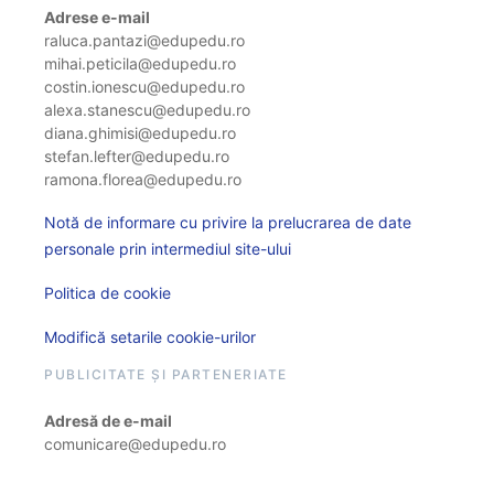
Adrese e-mail
raluca.pantazi@edupedu.ro
mihai.peticila@edupedu.ro
costin.ionescu@edupedu.ro
alexa.stanescu@edupedu.ro
diana.ghimisi@edupedu.ro
stefan.lefter@edupedu.ro
ramona.florea@edupedu.ro
Notă de informare cu privire la prelucrarea de date
personale prin intermediul site-ului
Politica de cookie
Modifică setarile cookie-urilor
PUBLICITATE ȘI PARTENERIATE
Adresă de e-mail
comunicare@edupedu.ro