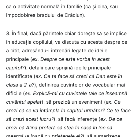
ca o activitate normală în familie (ca și cina, sau
împodobirea bradului de Crăciun).
3.
În final, dacă părintele chiar dorește să se implice
în educația copilului, va discuta cu acesta despre ce
a citit, adresându-i întrebări legate de ideile
principale (
ex. Despre ce este vorba în acest
capitol?
), detalii care sprijină ideile principale
identificate (
ex. Ce te face să crezi că Dan este în
clasa a 2-a?
), definirea cuvintelor de vocabular mai
dificile (
ex. Explică-mi cu cuvintele tale ce înseamnă
cuvântul apelat
), să prezică un eveniment (
ex. Ce
crezi că se va întâmpla în capitol următor? Ce te face
să crezi acest lucru?
), să facă inferențe (
ex. De ce
crezi că Alina preferă să stea în casă în loc să
meargă la joacă cu prietenele ei?
), să sumarizeze