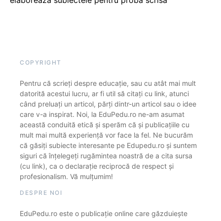
COPYRIGHT
Pentru că scrieți despre educație, sau cu atât mai mult
datorită acestui lucru, ar fi util să citați cu link, atunci
când preluați un articol, părți dintr-un articol sau o idee
care v-a inspirat. Noi, la EduPedu.ro ne-am asumat
această conduită etică și sperăm că și publicațiile cu
mult mai multă experiență vor face la fel. Ne bucurăm
că găsiți subiecte interesante pe Edupedu.ro și suntem
siguri că înțelegeți rugămintea noastră de a cita sursa
(cu link), ca o declarație reciprocă de respect și
profesionalism. Vă mulțumim!
DESPRE NOI
EduPedu.ro este o publicație online care găzduiește