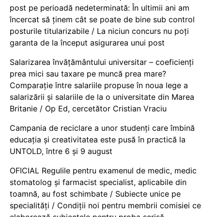
post pe perioadă nedeterminată: În ultimii ani am
încercat să ținem cât se poate de bine sub control
posturile titularizabile / La niciun concurs nu poți
garanta de la început asigurarea unui post
Salarizarea învățământului universitar – coeficienți
prea mici sau taxare pe muncă prea mare?
Comparație între salariile propuse în noua lege a
salarizării și salariile de la o universitate din Marea
Britanie / Op Ed, cercetător Cristian Vraciu
Campania de reciclare a unor studenți care îmbină
educația și creativitatea este pusă în practică la
UNTOLD, între 6 și 9 august
OFICIAL Regulile pentru examenul de medic, medic
stomatolog și farmacist specialist, aplicabile din
toamnă, au fost schimbate / Subiecte unice pe
specialități / Condiții noi pentru membrii comisiei ce
elaborează subiectele pentru proba scrisă