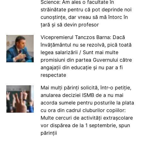
Science: Am ales o facultate în
străinătate pentru că pot deprinde noi
cunoștințe, dar vreau să mă întorc în
țară și să devin profesor
Vicepremierul Tanczos Barna: Dacă
învățământul nu se rezolvă, pică toată
legea salarizării / Sunt mai multe
promisiuni din partea Guvernului către
angajații din educație și nu par a fi
respectate
Mai mulți părinți solicită, într-o petiție,
anularea deciziei ISMB de a nu mai
acorda sumele pentru posturile la plata
cu ora din cadrul cluburilor copiilor:
Multe cercuri de activități extrașcolare
vor dispărea de la 1 septembrie, spun
părinții