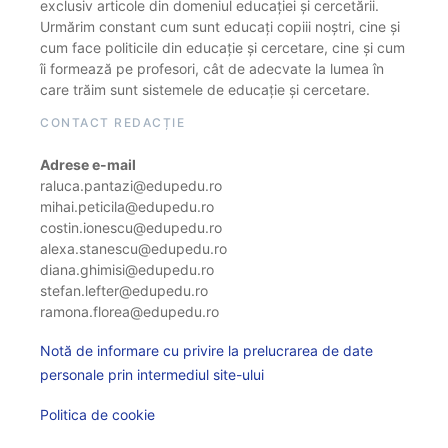
exclusiv articole din domeniul educației și cercetării.
Urmărim constant cum sunt educați copiii noștri, cine și
cum face politicile din educație și cercetare, cine și cum
îi formează pe profesori, cât de adecvate la lumea în
care trăim sunt sistemele de educație și cercetare.
CONTACT REDACȚIE
Adrese e-mail
raluca.pantazi@edupedu.ro
mihai.peticila@edupedu.ro
costin.ionescu@edupedu.ro
alexa.stanescu@edupedu.ro
diana.ghimisi@edupedu.ro
stefan.lefter@edupedu.ro
ramona.florea@edupedu.ro
Notă de informare cu privire la prelucrarea de date
personale prin intermediul site-ului
Politica de cookie