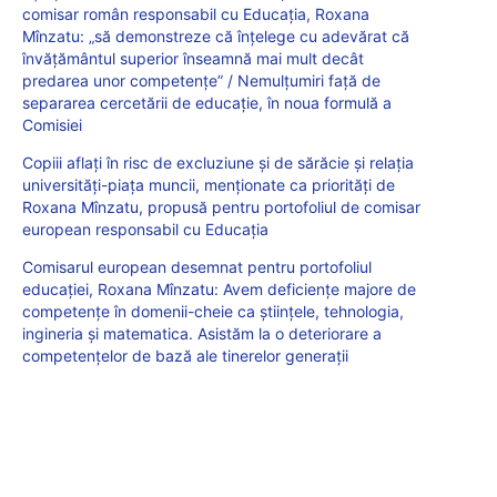
comisar român responsabil cu Educația, Roxana
Mînzatu: „să demonstreze că înțelege cu adevărat că
învățământul superior înseamnă mai mult decât
predarea unor competențe” / Nemulțumiri față de
separarea cercetării de educație, în noua formulă a
Comisiei
Copiii aflați în risc de excluziune și de sărăcie și relația
universități-piața muncii, menționate ca priorități de
Roxana Mînzatu, propusă pentru portofoliul de comisar
european responsabil cu Educația
Comisarul european desemnat pentru portofoliul
educației, Roxana Mînzatu: Avem deficiențe majore de
competențe în domenii-cheie ca științele, tehnologia,
ingineria și matematica. Asistăm la o deteriorare a
competențelor de bază ale tinerelor generații