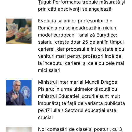
Țugui: Performanța trebuie măsurată și
prin câți absolvenți se angajează
Evoluția salariilor profesorilor din
România nu se încadrează în niciun
model european - analiză Eurydice:
salariul crește doar 25 de ani în timpul
carierei, dar procesul e între statele cu
venituri mari pentru profesori încă de
la începutul carierei și cele cu cele mai
mici salarii
Ministrul interimar al Muncii Dragos
Pîslaru: În urma ultimelor discuții cu
ministrul Educației lucrurile sunt mult
îmbunătățite față de varianta publicată
pe 17 iulie / Sectorul educației este
crucial
Noi comasări de clase și posturi, cu 3