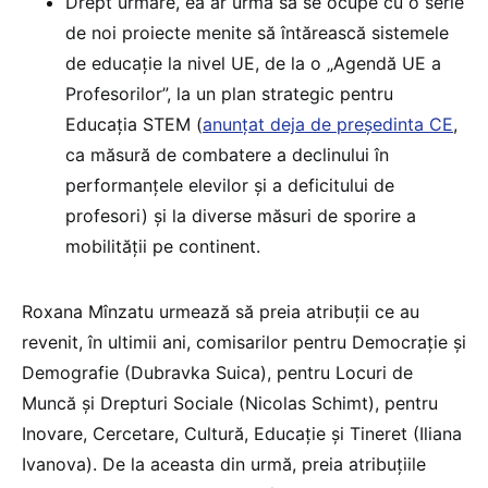
Drept urmare, ea ar urma să se ocupe cu o serie
de noi proiecte menite să întărească sistemele
de educație la nivel UE, de la o „Agendă UE a
Profesorilor”, la un plan strategic pentru
Educația STEM (
anunțat deja de președinta CE
,
ca măsură de combatere a declinului în
performanțele elevilor și a deficitului de
profesori) și la diverse măsuri de sporire a
mobilității pe continent.
Roxana Mînzatu urmează să preia atribuții ce au
revenit, în ultimii ani, comisarilor pentru Democrație și
Demografie (Dubravka Suica), pentru Locuri de
Muncă și Drepturi Sociale (Nicolas Schimt), pentru
Inovare, Cercetare, Cultură, Educație și Tineret (Iliana
Ivanova). De la aceasta din urmă, preia atribuțiile