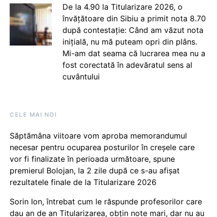
De la 4.90 la Titularizare 2026, o
învățătoare din Sibiu a primit nota 8.70
după contestație: Când am văzut nota
inițială, nu mă puteam opri din plâns.
Mi-am dat seama că lucrarea mea nu a
fost corectată în adevăratul sens al
cuvântului
CELE MAI NOI
Săptămâna viitoare vom aproba memorandumul
necesar pentru ocuparea posturilor în creșele care
vor fi finalizate în perioada următoare, spune
premierul Bolojan, la 2 zile după ce s-au afișat
rezultatele finale de la Titularizare 2026
Sorin Ion, întrebat cum le răspunde profesorilor care
dau an de an Titularizarea, obțin note mari, dar nu au