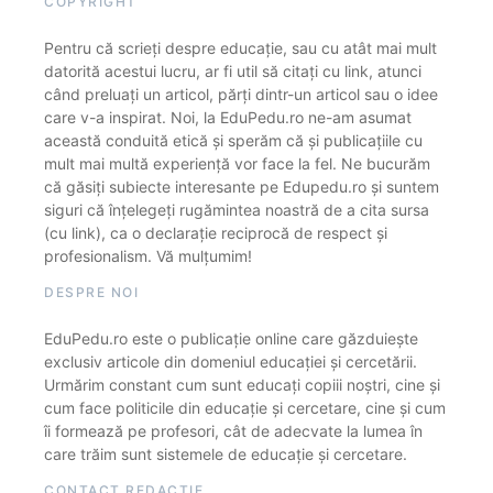
COPYRIGHT
Pentru că scrieți despre educație, sau cu atât mai mult
datorită acestui lucru, ar fi util să citați cu link, atunci
când preluați un articol, părți dintr-un articol sau o idee
care v-a inspirat. Noi, la EduPedu.ro ne-am asumat
această conduită etică și sperăm că și publicațiile cu
mult mai multă experiență vor face la fel. Ne bucurăm
că găsiți subiecte interesante pe Edupedu.ro și suntem
siguri că înțelegeți rugămintea noastră de a cita sursa
(cu link), ca o declarație reciprocă de respect și
profesionalism. Vă mulțumim!
DESPRE NOI
EduPedu.ro este o publicație online care găzduiește
exclusiv articole din domeniul educației și cercetării.
Urmărim constant cum sunt educați copiii noștri, cine și
cum face politicile din educație și cercetare, cine și cum
îi formează pe profesori, cât de adecvate la lumea în
care trăim sunt sistemele de educație și cercetare.
CONTACT REDACȚIE