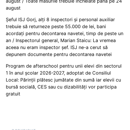
august / Toate măsurile trebuie încheiate până pe 24
august
Șeful ISJ Gorj, alți 8 inspectori și personal auxiliar
trebuie să returneze peste 55.000 de lei, bani
acordați pentru decontarea navetei, timp de peste un
an / Inspectorul general, Marian Staicu: La vremea
aceea nu eram inspector șef. ISJ ne-a cerut să
depunem documente pentru decontarea navetei
Program de afterschool pentru unii elevi din sectorul
1 în anul școlar 2026-2027, adoptat de Consiliul
Local: Părinții plătesc jumătate din sumă iar elevii cu
bursă socială, CES sau cu dizabilităţi vor participa
gratuit