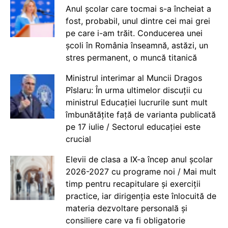
Anul școlar care tocmai s-a încheiat a
fost, probabil, unul dintre cei mai grei
pe care i-am trăit. Conducerea unei
școli în România înseamnă, astăzi, un
stres permanent, o muncă titanică
Ministrul interimar al Muncii Dragos
Pîslaru: În urma ultimelor discuții cu
ministrul Educației lucrurile sunt mult
îmbunătățite față de varianta publicată
pe 17 iulie / Sectorul educației este
crucial
Elevii de clasa a IX-a încep anul școlar
2026-2027 cu programe noi / Mai mult
timp pentru recapitulare și exerciții
practice, iar dirigenția este înlocuită de
materia dezvoltare personală și
consiliere care va fi obligatorie