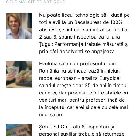
CELE MAI CITITE ARTICOLE
Nu poate liceul tehnologic să-i ducă pe
toți elevii la un Bacalaureat de 100%
absolvire, sunt care au intrat cu media
2 sau 3, spune inspectoarea Iuliana
Țugui: Performanța trebuie măsurată și
prin câți absolvenți se angajează
Evoluția salariilor profesorilor din
România nu se încadrează în niciun
model european - analiză Eurydice:
salariul crește doar 25 de ani în timpul
carierei, dar procesul e între statele cu
venituri mari pentru profesori încă de
la începutul carierei și cele cu cele mai
mici salarii
Șeful ISJ Gorj, alți 8 inspectori și
personal auxiliar trebuie să returneze