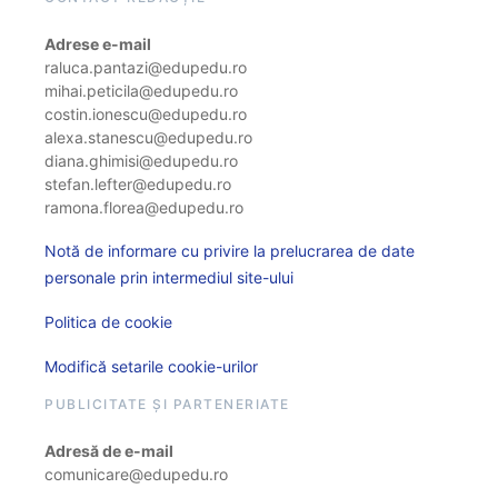
Adrese e-mail
raluca.pantazi@edupedu.ro
mihai.peticila@edupedu.ro
costin.ionescu@edupedu.ro
alexa.stanescu@edupedu.ro
diana.ghimisi@edupedu.ro
stefan.lefter@edupedu.ro
ramona.florea@edupedu.ro
Notă de informare cu privire la prelucrarea de date
personale prin intermediul site-ului
Politica de cookie
Modifică setarile cookie-urilor
PUBLICITATE ȘI PARTENERIATE
Adresă de e-mail
comunicare@edupedu.ro