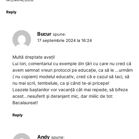
Reply
Bucur
spune:
17 septembrie 2024 la 16:24
Multă dreptate aveți!
Lui Ion, comentariul cu exemple din țări cu care nu cred că
avem semnat vreun protocol pe educație, ca să le …urmăm
( nu copiem) modelul educativ, cred că e cazul să taci, să
nu mai scrii, tembelule, ca și când te-ai pricepe!
Loazele baștanilor vor vacanță cât mai repede, să bifeze
acest…nesuferit și deranjant mic, dar miiiic de tot:
Bacalaureat!
Reply
Andy
spune: