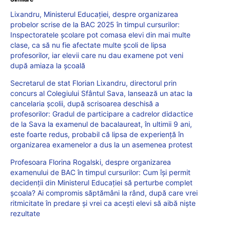
Lixandru, Ministerul Educației, despre organizarea
probelor scrise de la BAC 2025 în timpul cursurilor:
Inspectoratele școlare pot comasa elevi din mai multe
clase, ca să nu fie afectate multe școli de lipsa
profesorilor, iar elevii care nu dau examene pot veni
după amiaza la școală
Secretarul de stat Florian Lixandru, directorul prin
concurs al Colegiului Sfântul Sava, lansează un atac la
cancelaria școlii, după scrisoarea deschisă a
profesorilor: Gradul de participare a cadrelor didactice
de la Sava la examenul de bacalaureat, în ultimii 9 ani,
este foarte redus, probabil că lipsa de experiență în
organizarea examenelor a dus la un asemenea protest
Profesoara Florina Rogalski, despre organizarea
examenului de BAC în timpul cursurilor: Cum îşi permit
decidenţii din Ministerul Educaţiei să perturbe complet
şcoala? Ai compromis săptămâni la rând, după care vrei
ritmicitate în predare și vrei ca acești elevi să aibă niște
rezultate