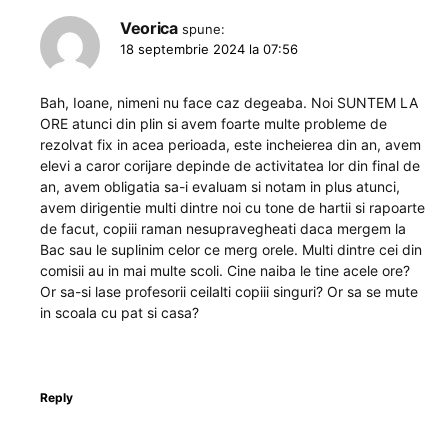
Veorica
spune:
18 septembrie 2024 la 07:56
Bah, Ioane, nimeni nu face caz degeaba. Noi SUNTEM LA
ORE atunci din plin si avem foarte multe probleme de
rezolvat fix in acea perioada, este incheierea din an, avem
elevi a caror corijare depinde de activitatea lor din final de
an, avem obligatia sa-i evaluam si notam in plus atunci,
avem dirigentie multi dintre noi cu tone de hartii si rapoarte
de facut, copiii raman nesupravegheati daca mergem la
Bac sau le suplinim celor ce merg orele. Multi dintre cei din
comisii au in mai multe scoli. Cine naiba le tine acele ore?
Or sa-si lase profesorii ceilalti copiii singuri? Or sa se mute
in scoala cu pat si casa?
Reply