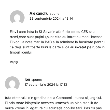
Alexandru
spune:
22 septembrie 2024 la 13:14
Elevii care intra la Sf Sava(in afară de cei cu CES sau
rromi,care sunt puțini ),sunt elita,au intrat cu medii imense.
Ei vor lua note mari la BAC si la admitere la facultate pentru
ca deja sunt foarte buni la carte si ca au învățat pe rupte in
timpul liceului .
Reply
Ion
spune:
17 septembrie 2024 la 17:13
tuta otetarului din gradina de la Cotroceni – tusea și junghiul.
Ei prin toate idioțeniile acestea urmează un plan stabilit de
multa vreme în legătură cu educația copiilor țării. Pas cu pas