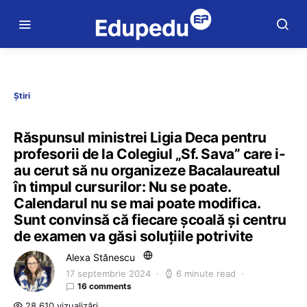
Știri
Răspunsul ministrei Ligia Deca pentru
profesorii de la Colegiul „Sf. Sava” care i-
au cerut să nu organizeze Bacalaureatul
în timpul cursurilor: Nu se poate.
Calendarul nu se mai poate modifica.
Sunt convinsă că fiecare școală și centru
de examen va găsi soluțiile potrivite
Alexa Stănescu
17 septembrie 2024
6 minute read
16 comments
28.610 vizualizări