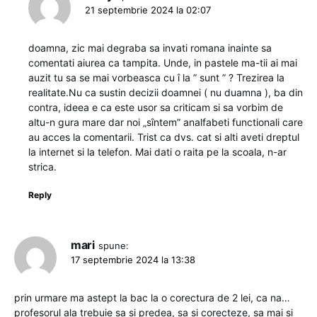
21 septembrie 2024 la 02:07
doamna, zic mai degraba sa invati romana inainte sa
comentati aiurea ca tampita. Unde, in pastele ma-tii ai mai
auzit tu sa se mai vorbeasca cu î la ” sunt ” ? Trezirea la
realitate.Nu ca sustin decizii doamnei ( nu duamna ), ba din
contra, ideea e ca este usor sa criticam si sa vorbim de
altu-n gura mare dar noi „sîntem” analfabeti functionali care
au acces la comentarii. Trist ca dvs. cat si alti aveti dreptul
la internet si la telefon. Mai dati o raita pe la scoala, n-ar
strica.
Reply
mari
spune:
17 septembrie 2024 la 13:38
prin urmare ma astept la bac la o corectura de 2 lei, ca na…
profesorul ala trebuie sa si predea, sa si corecteze, sa mai si