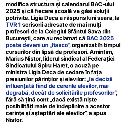
modifica structura și calendarul BAC-ului
2025 și că fiecare școală va găsi soluții
potrivite. Ligia Deca a răspuns luni seara, la
TVR 1
scrisorii adresate de mai mulți
profesori de la Colegiul Sfântul Sava din
București, care au reclamat că
BAC 2025
poate deveni un „fiasco”,
organizat în timpul
cursurilor din lipsă de profesori. Amintim,
Marius Nistor, liderul sindical al Federației
Sindicatului Spiru Haret, o acuză pe
ministra Ligia Deca de cedare în fața
presiunilor părinților și elevilor: „
Ia decizii
influențată fiind de cererile elevilor, mai
degrabă, decât de solicitările profesorilor”
,
fără să țină cont „dacă există niște
posibilități reale de îndeplinire a acestor
cerințe și așteptări ale elevilor”, a spus
Nistor.