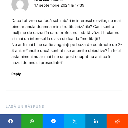
17 septembrie 2024 la 17:39
Daca tot vrea sa facă schimbări în interesul elevilor, nu mai
bine ar anula doamna ministru titularizările? Caci sunt o
mulțime de cazuri în care profesorul odată văzut titular nu
isi mai da interesul la clasa ci doar la “meditații”!
Nu ar fi mai bine sa fie angajați pe baza de contracte de 2-
4 ani, reînnoite dacă sunt atinse anumite obiective? În felul
asta nimeni nu ar mai tine un post ocupat cu anii ca în
cazul domnului președinte?
Reply
LASĂ UN RĂSPUNS
Adresa ta de email nu va fi publicată.
Câmpurile obligatorii
sunt marcate cu
*