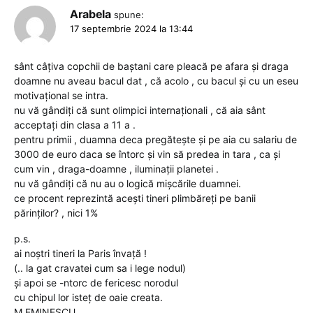
Arabela
spune:
17 septembrie 2024 la 13:44
sânt câțiva copchii de baștani care pleacă pe afara și draga
doamne nu aveau bacul dat , că acolo , cu bacul și cu un eseu
motivațional se intra.
nu vă gândiți că sunt olimpici internaționali , că aia sânt
acceptați din clasa a 11 a .
pentru primii , duamna deca pregătește și pe aia cu salariu de
3000 de euro daca se întorc și vin să predea in tara , ca și
cum vin , draga-doamne , iluminații planetei .
nu vă gândiți că nu au o logică mișcările duamnei.
ce procent reprezintă acești tineri plimbăreți pe banii
părinților? , nici 1%
p.s.
ai noștri tineri la Paris învață !
(.. la gat cravatei cum sa i lege nodul)
și apoi se -ntorc de fericesc norodul
cu chipul lor isteț de oaie creata.
M.EMINESCU