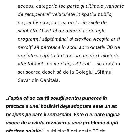
aceeași categorie fac parte și ultimele „variante
de recuperare” vehiculate în spațiul public,
respectiv recuperarea orelor în zilele de
sâmbătă. O astfel de decizie ar deregla
programul săptămânal al elevilor. Aceștia ar fi
nevoiți să petreacă în școli aproximativ 36 de
ore într-o săptămână, curba de efort fiindu-le
afectată într-un mod nejustificat
” – se arată în
scrisoarea deschisă de la Colegiul „Sfântul
Sava” din Capitală.
„
Faptul că se caută soluții pentru punerea în
practică a unei hotărâri deja adoptate este un alt
neajuns pe care îl remarcăm. Este o eroare logică
aceea de a căuta rezolvarea unei probleme după
oferirea soluției
”
, subliniază cei peste 30 de