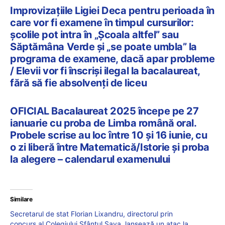
Improvizațiile Ligiei Deca pentru perioada în
care vor fi examene în timpul cursurilor:
școlile pot intra în „Școala altfel” sau
Săptămâna Verde și „se poate umbla” la
programa de examene, dacă apar probleme
/ Elevii vor fi înscriși ilegal la bacalaureat,
fără să fie absolvenți de liceu
OFICIAL Bacalaureat 2025 începe pe 27
ianuarie cu proba de Limba română oral.
Probele scrise au loc între 10 și 16 iunie, cu
o zi liberă între Matematică/Istorie și proba
la alegere – calendarul examenului
Similare
Secretarul de stat Florian Lixandru, directorul prin
concurs al Colegiului Sfântul Sava, lansează un atac la