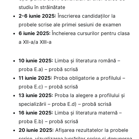
studiu în străinătate
2-6 iunie 2025:
Înscrierea candidaților la
probele scrise ale primei sesiuni de examen
6 iunie 2025:
Încheierea cursurilor pentru clasa
a XII-a/a XIII-a
10 iunie 2025:
Limba și literatura română –
proba E.a) – probă scrisă
11 iunie 2025:
Proba obligatorie a profilului –
proba E.c) – probă scrisă
13 iunie 2025:
Proba la alegere a profilului și
specializării – proba E.d) – probă scrisă
16 iunie 2025:
Limba și literatura maternă –
proba E.b) – probă scrisă
20 iunie 2025:
⁠Afișarea rezultatelor la probele
scrise, vizualizarea lucrărilor scrise și depunerea