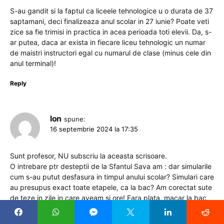
S-au gandit si la faptul ca liceele tehnologice u o durata de 37
saptamani, deci finalizeaza anul scolar in 27 iunie? Poate veti
zice sa fie trimisi in practica in acea perioada toti elevii. Da, s-
ar putea, daca ar exista in fiecare liceu tehnologic un numar
de maistri instructori egal cu numarul de clase (minus cele din
anul terminal)!
Reply
Ion
spune:
16 septembrie 2024 la 17:35
Sunt profesor, NU subscriu la aceasta scrisoare.
O intrebare ptr desteptii de la Sfantul Sava am : dar simularile
cum s-au putut desfasura in timpul anului scolar? Simulari care
au presupus exact toate etapele, ca la bac? Am corectat sute
de teze in zile in care aveam si ore! Fara plata, macar la bac
te plateste. Veniti cu argumentul ca elevii din terminale nu ar
mai participa la maretele activitati din scoala altfel si scoala