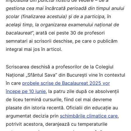
imposibilă din punctul nostru de vedere – de a
gestiona cea mai încărcată perioadă din timpul anului
școlar (finalizarea acestuia) și de a participa, în
același timp, la organizarea examenului național de
bacalaureat
”, arată cei peste 30 de profesori
semnatari ai scrisorii deschise, pe care o publicăm
integral mai jos în articol.
Scrisoarea deschisă a profesorilor de la Colegiul
Național „Sfântul Sava” din București vine în contextul
în care
probele scrise de Bacalaureat 2025 vor
începe pe 10 iunie
, la patru zile după ce absolvenții
de liceu termină cursurile, fiind cel mai devreme
plasate din istoria recentă. Oficialii din educație au
argumentat decizia prin
schimbările climatice care
,
potrivit acestora, deranjează cu temperaturile