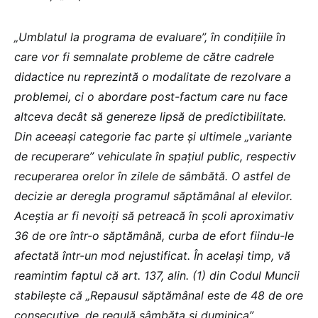
„Umblatul la programa de evaluare”, în condițiile în
care vor fi semnalate probleme de către cadrele
didactice nu reprezintă o modalitate de rezolvare a
problemei, ci o abordare post-factum care nu face
altceva decât să genereze lipsă de predictibilitate.
Din aceeași categorie fac parte și ultimele „variante
de recuperare” vehiculate în spațiul public, respectiv
recuperarea orelor în zilele de sâmbătă. O astfel de
decizie ar deregla programul săptămânal al elevilor.
Aceștia ar fi nevoiți să petreacă în școli aproximativ
36 de ore într-o săptămână, curba de efort fiindu-le
afectată într-un mod nejustificat. În același timp, vă
reamintim faptul că art. 137, alin. (1) din Codul Muncii
stabilește că „Repausul săptămânal este de 48 de ore
consecutive, de regulă sâmbăta și duminica”.