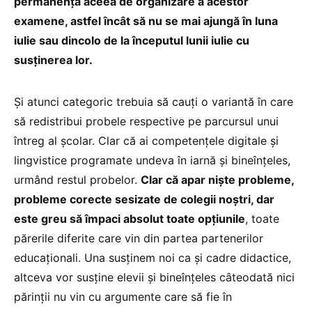
permanență aceea de organizare a acestor
examene, astfel încât să nu se mai ajungă în luna
iulie sau dincolo de la începutul lunii iulie cu
susținerea lor.
Și atunci categoric trebuia să cauți o variantă în care
să redistribui probele respective pe parcursul unui
întreg al școlar. Clar că ai competențele digitale și
lingvistice programate undeva în iarnă și bineînțeles,
urmând restul probelor.
Clar că apar niște probleme,
probleme corecte sesizate de colegii noștri, dar
este greu să împaci absolut toate opțiunile
, toate
părerile diferite care vin din partea partenerilor
educaționali. Una susținem noi ca și cadre didactice,
altceva vor susține elevii și bineînțeles câteodată nici
părinții nu vin cu argumente care să fie în