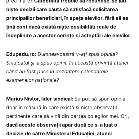
prea mare?
Câteodată trebuie să recunosc, se iau
niște decizii care caută să satisfacă solicitarea
principalilor beneficiari, în speța elevilor, fără să se
țină cont dacă există niște posibilități reale de
îndeplinire a acestor cerințe și așteptări ale elevilor.
Edupedu.ro
:
Dumneavoastră v-ați spus opinia?
Sindicatul și-a spus opinia în această privință atunci
când au fost puse în dezbatere calendarele
examenelor naționale?
Marius Nistor, lider sindical:
Eu pot să spun opinia
doar în măsură în care există și niște observații
pertinente care să vină din partea colegilor mei. Ori
,
dacă aceste observații apar după ce s-a luat o
decizie de către Ministerul Educației, atunci