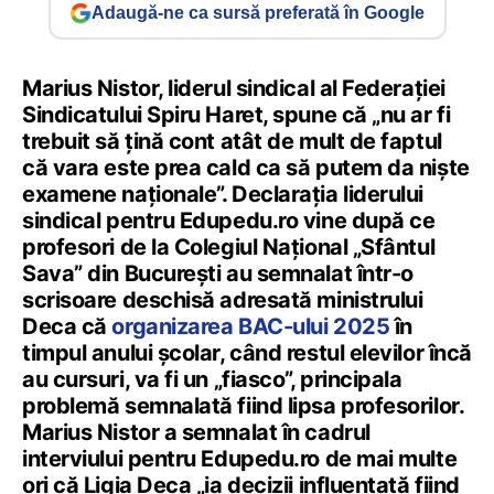
Adaugă-ne ca sursă preferată în Google
Marius Nistor, liderul sindical al Federației
Sindicatului Spiru Haret, spune că „nu ar fi
trebuit să țină cont atât de mult de faptul
că vara este prea cald ca să putem da niște
examene naționale”. Declarația liderului
sindical pentru Edupedu.ro vine după ce
profesori de la Colegiul Național „Sfântul
Sava” din București au semnalat într-o
scrisoare deschisă adresată ministrului
Deca că
organizarea BAC-ului 2025
în
timpul anului școlar, când restul elevilor încă
au cursuri, va fi un „fiasco”, principala
problemă semnalată fiind lipsa profesorilor.
Marius Nistor a semnalat în cadrul
interviului pentru Edupedu.ro de mai multe
ori că Ligia Deca „ia decizii influențată fiind