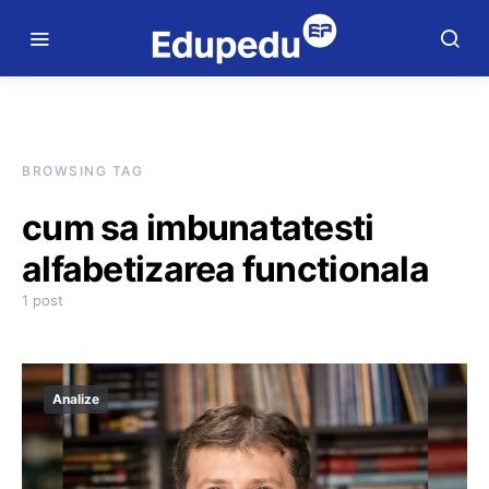
BROWSING TAG
cum sa imbunatatesti
alfabetizarea functionala
1 post
Analize