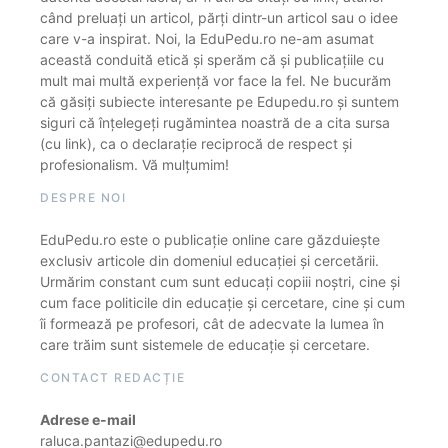
când preluați un articol, părți dintr-un articol sau o idee
care v-a inspirat. Noi, la EduPedu.ro ne-am asumat
această conduită etică și sperăm că și publicațiile cu
mult mai multă experiență vor face la fel. Ne bucurăm
că găsiți subiecte interesante pe Edupedu.ro și suntem
siguri că înțelegeți rugămintea noastră de a cita sursa
(cu link), ca o declarație reciprocă de respect și
profesionalism. Vă mulțumim!
DESPRE NOI
EduPedu.ro este o publicație online care găzduiește
exclusiv articole din domeniul educației și cercetării.
Urmărim constant cum sunt educați copiii noștri, cine și
cum face politicile din educație și cercetare, cine și cum
îi formează pe profesori, cât de adecvate la lumea în
care trăim sunt sistemele de educație și cercetare.
CONTACT REDACȚIE
Adrese e-mail
raluca.pantazi@edupedu.ro