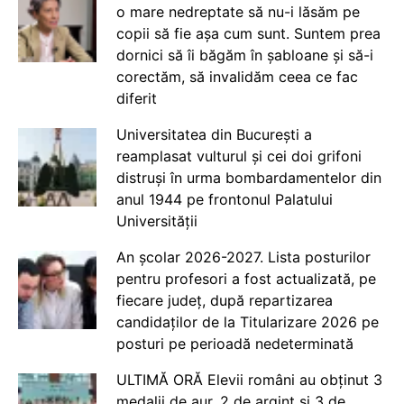
o mare nedreptate să nu-i lăsăm pe
copii să fie așa cum sunt. Suntem prea
dornici să îi băgăm în șabloane și să-i
corectăm, să invalidăm ceea ce fac
diferit
Universitatea din București a
reamplasat vulturul și cei doi grifoni
distruși în urma bombardamentelor din
anul 1944 pe frontonul Palatului
Universității
An școlar 2026-2027. Lista posturilor
pentru profesori a fost actualizată, pe
fiecare județ, după repartizarea
candidaților de la Titularizare 2026 pe
posturi pe perioadă nedeterminată
ULTIMĂ ORĂ Elevii români au obținut 3
medalii de aur, 2 de argint și 3 de