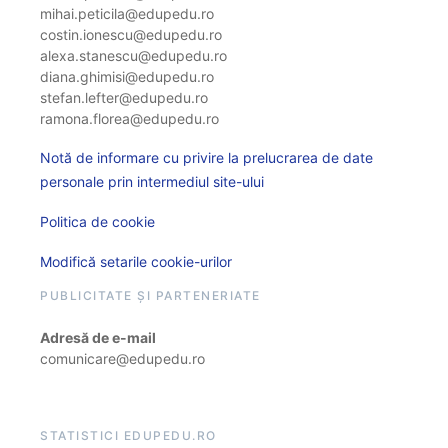
mihai.peticila@edupedu.ro
costin.ionescu@edupedu.ro
alexa.stanescu@edupedu.ro
diana.ghimisi@edupedu.ro
stefan.lefter@edupedu.ro
ramona.florea@edupedu.ro
Notă de informare cu privire la prelucrarea de date
personale prin intermediul site-ului
Politica de cookie
Modifică setarile cookie-urilor
PUBLICITATE ȘI PARTENERIATE
Adresă de e-mail
comunicare@edupedu.ro
STATISTICI EDUPEDU.RO