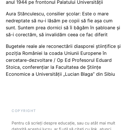
anul 1944 pe frontonul Palatului Universității
Aura Stănculescu, consilier școlar: Este o mare
nedreptate să nu-i lăsăm pe copii să fie așa cum
sunt. Suntem prea dornici să îi băgăm în șabloane și
să-i corectăm, să invalidăm ceea ce fac diferit
Bugetele reale ale reconectării diasporei științifice și
poziția României la coada Uniunii Europene în
cercetare-dezvoltare / Op Ed Profesorul Eduard
Stoica, conferențiar la Facultatea de Științe
Economice a Universității „Lucian Blaga” din Sibiu
COPYRIGHT
Pentru că scrieți despre educație, sau cu atât mai mult
datorită acestui lucru, ar fi util să citați cu link, atunci