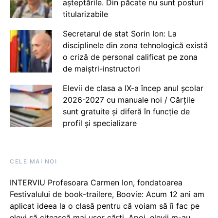
așteptările. Din păcate nu sunt posturi
titularizabile
Secretarul de stat Sorin Ion: La
disciplinele din zona tehnologică există
o criză de personal calificat pe zona
de maiștri-instructori
Elevii de clasa a IX-a încep anul școlar
2026-2027 cu manuale noi / Cărțile
sunt gratuite și diferă în funcție de
profil și specializare
CELE MAI NOI
INTERVIU Profesoara Carmen Ion, fondatoarea
Festivalului de book-trailere, Boovie: Acum 12 ani am
aplicat ideea la o clasă pentru că voiam să îi fac pe
elevi să citească mai ușor cărți. Apoi, elevii m-au