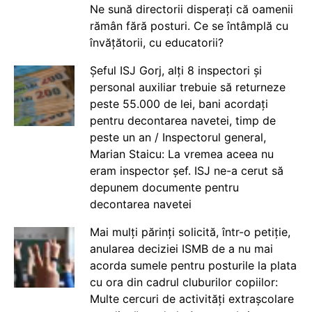
Ne sună directorii disperați că oamenii
rămân fără posturi. Ce se întâmplă cu
învățătorii, cu educatorii?
Șeful ISJ Gorj, alți 8 inspectori și
personal auxiliar trebuie să returneze
peste 55.000 de lei, bani acordați
pentru decontarea navetei, timp de
peste un an / Inspectorul general,
Marian Staicu: La vremea aceea nu
eram inspector șef. ISJ ne-a cerut să
depunem documente pentru
decontarea navetei
Mai mulți părinți solicită, într-o petiție,
anularea deciziei ISMB de a nu mai
acorda sumele pentru posturile la plata
cu ora din cadrul cluburilor copiilor:
Multe cercuri de activități extrașcolare