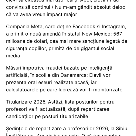
convins să continui / Nu m-am gândit absolut deloc
că va avea vreun impact major
Compania Meta, care deține Facebook și Instagram,
a primit o nouă amendă în statul New Mexico: 567
milioane de dolari, cea mai mare sancțiune legată de
siguranța copiilor, primită de de gigantul social
media
Măsuri împotriva fraudei bazate pe inteligență
artificială, în școlile din Danemarca: Elevii vor
prezenta oral eseuri realizate acasă, iar
calculatoarele pe care lucrează vor fi monitorizate
Titularizare 2026. Astăzi, lista posturilor pentru
profesori va fi actualizată, după repartizarea
candidaților pe posturi titularizabile
Ședințele de repartizare a profesorilor 2026, la Sibiu.
Învățătoare: „Am zis iau ce este. O să fac naveta și