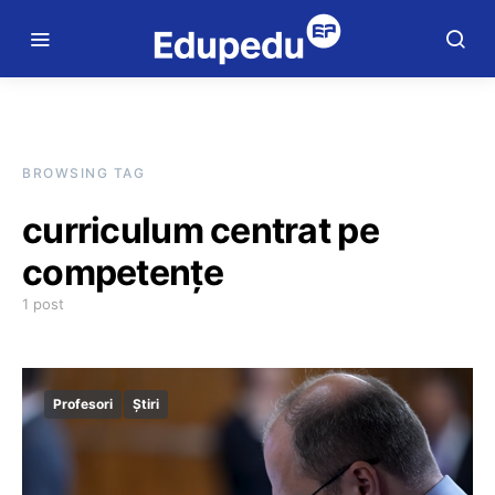
BROWSING TAG
curriculum centrat pe
competențe
1 post
Profesori
Știri