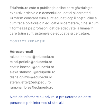
EduPedu.ro este o publicație online care găzduiește
exclusiv articole din domeniul educației și cercetării.
Urmărim constant cum sunt educați copiii noștri, cine și
cum face politicile din educație și cercetare, cine și cum
îi formează pe profesori, cât de adecvate la lumea în
care trăim sunt sistemele de educație și cercetare.
CONTACT REDACȚIE
Adrese e-mail
raluca.pantazi@edupedu.ro
mihai.peticila@edupedu.ro
costin.ionescu@edupedu.ro
alexa.stanescu@edupedu.ro
diana.ghimisi@edupedu.ro
stefan.lefter@edupedu.ro
ramona.florea@edupedu.ro
Notă de informare cu privire la prelucrarea de date
personale prin intermediul site-ului