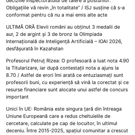
deciziile Inspectoratului de tăiere a posturilor:
Obligațiile vă revin „în totalitate” / ISJ susține că s-a
conformat pentru că nu a mai emis alte acte
ULTIMĂ ORĂ Elevii români au obținut 3 medalii de
aur, 2 de argint și 3 de bronz la Olimpiada
Internațională de Inteligență Artificială – IOAI 2026,
desfășurată în Kazahstan
Profesorul Petruț Rizea: O profesoară a luat nota 4.90
la Titularizare, iar după contestații nota a ajuns la
8.70 / Astfel de erori îmi arată ce entuziasmați sunt
profesorii buni, cu experiență să vină la corectat și ce
resurse financiare sunt alocate unui astfel de concurs
important
Unici în UE: România este singura țară din întreaga
Uniune Europeană care a redus cheltuielile de
cercetare, calculate pe cap de locuitor, în ultimul
deceniu. Între 2015-2025, spațiul comunitar a crescut