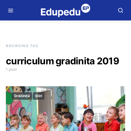
BROWSING TAG
curriculum gradinita 2019
1 post
Grădiniță
Știri