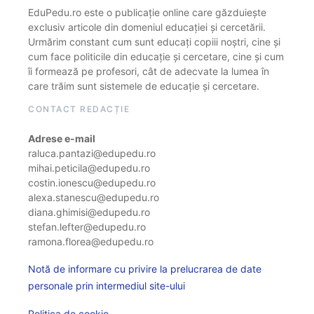
EduPedu.ro este o publicație online care găzduiește
exclusiv articole din domeniul educației și cercetării.
Urmărim constant cum sunt educați copiii noștri, cine și
cum face politicile din educație și cercetare, cine și cum
îi formează pe profesori, cât de adecvate la lumea în
care trăim sunt sistemele de educație și cercetare.
CONTACT REDACȚIE
Adrese e-mail
raluca.pantazi@edupedu.ro
mihai.peticila@edupedu.ro
costin.ionescu@edupedu.ro
alexa.stanescu@edupedu.ro
diana.ghimisi@edupedu.ro
stefan.lefter@edupedu.ro
ramona.florea@edupedu.ro
Notă de informare cu privire la prelucrarea de date
personale prin intermediul site-ului
Politica de cookie