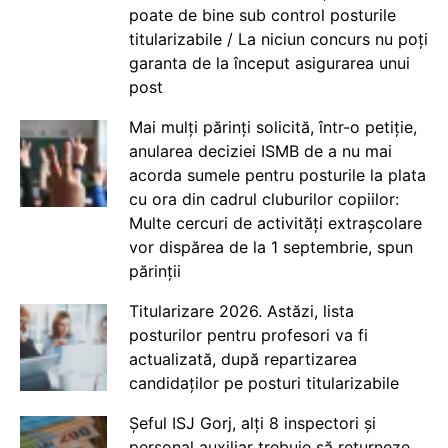
poate de bine sub control posturile
titularizabile / La niciun concurs nu poți
garanta de la început asigurarea unui
post
Mai mulți părinți solicită, într-o petiție,
anularea deciziei ISMB de a nu mai
acorda sumele pentru posturile la plata
cu ora din cadrul cluburilor copiilor:
Multe cercuri de activități extrașcolare
vor dispărea de la 1 septembrie, spun
părinții
Titularizare 2026. Astăzi, lista
posturilor pentru profesori va fi
actualizată, după repartizarea
candidaților pe posturi titularizabile
Șeful ISJ Gorj, alți 8 inspectori și
personal auxiliar trebuie să returneze