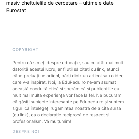
masiv cheltuielile de cercetare – ultimele date
Eurostat
COPYRIGHT
Pentru că scrieți despre educație, sau cu atât mai mult
datorită acestui lucru, ar fi util să citați cu link, atunci
când preluați un articol, părți dintr-un articol sau o idee
care v-a inspirat. Noi, la EduPedu.ro ne-am asumat
această conduită etică și sperăm că și publicațiile cu
mult mai multă experiență vor face la fel. Ne bucurăm
că găsiți subiecte interesante pe Edupedu.ro și suntem
siguri că înțelegeți rugămintea noastră de a cita sursa
(cu link), ca o declarație reciprocă de respect și
profesionalism. Vă mulțumim!
DESPRE NOI