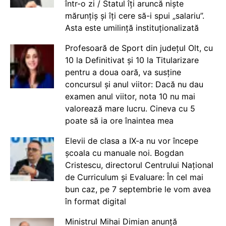
într-o zi / Statul îți aruncă niște
mărunțiș și îți cere să-i spui „salariu”.
Asta este umilință instituționalizată
Profesoară de Sport din județul Olt, cu
10 la Definitivat și 10 la Titularizare
pentru a doua oară, va susține
concursul și anul viitor: Dacă nu dau
examen anul viitor, nota 10 nu mai
valorează mare lucru. Cineva cu 5
poate să ia ore înaintea mea
Elevii de clasa a IX-a nu vor începe
școala cu manuale noi. Bogdan
Cristescu, directorul Centrului Național
de Curriculum și Evaluare: În cel mai
bun caz, pe 7 septembrie le vom avea
în format digital
Ministrul Mihai Dimian anunță