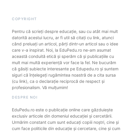
COPYRIGHT
Pentru că scrieți despre educație, sau cu atât mai mult
datorită acestui lucru, ar fi util să citați cu link, atunci
când preluați un articol, părți dintr-un articol sau o idee
care v-a inspirat. Noi, la EduPedu.ro ne-am asumat
această conduită etică și sperăm că și publicațiile cu
mult mai multă experiență vor face la fel. Ne bucurăm
că găsiți subiecte interesante pe Edupedu.ro și suntem
siguri că înțelegeți rugămintea noastră de a cita sursa
(cu link), ca o declarație reciprocă de respect și
profesionalism. Vă mulțumim!
DESPRE NOI
EduPedu.ro este o publicație online care găzduiește
exclusiv articole din domeniul educației și cercetării.
Urmărim constant cum sunt educați copiii noștri, cine și
cum face politicile din educație și cercetare, cine și cum