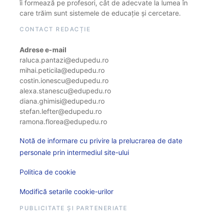
îi formează pe profesori, cât de adecvate la lumea în
care trăim sunt sistemele de educație și cercetare.
CONTACT REDACȚIE
Adrese e-mail
raluca.pantazi@edupedu.ro
mihai.peticila@edupedu.ro
costin.ionescu@edupedu.ro
alexa.stanescu@edupedu.ro
diana.ghimisi@edupedu.ro
stefan.lefter@edupedu.ro
ramona.florea@edupedu.ro
Notă de informare cu privire la prelucrarea de date
personale prin intermediul site-ului
Politica de cookie
Modifică setarile cookie-urilor
PUBLICITATE ȘI PARTENERIATE