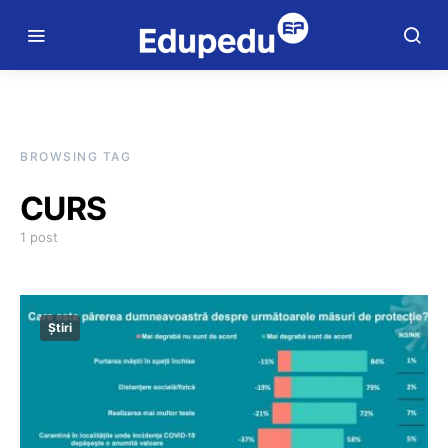
BROWSING TAG
CURS
1 post
Știri