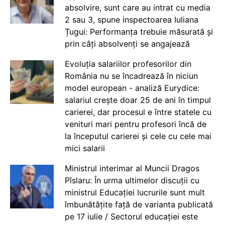
absolvire, sunt care au intrat cu media
2 sau 3, spune inspectoarea Iuliana
Țugui: Performanța trebuie măsurată și
prin câți absolvenți se angajează
Evoluția salariilor profesorilor din
România nu se încadrează în niciun
model european - analiză Eurydice:
salariul crește doar 25 de ani în timpul
carierei, dar procesul e între statele cu
venituri mari pentru profesori încă de
la începutul carierei și cele cu cele mai
mici salarii
Ministrul interimar al Muncii Dragos
Pîslaru: În urma ultimelor discuții cu
ministrul Educației lucrurile sunt mult
îmbunătățite față de varianta publicată
pe 17 iulie / Sectorul educației este