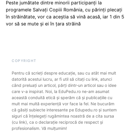
Peste jumătate dintre minorii participanți la
programele Salvați Copiii România, cu părinți plecați
în străinătate, vor ca aceștia să vină acasă, iar 1 din 5
vor să se mute și ei în țara străină
COPYRIGHT
Pentru că scrieți despre educație, sau cu atât mai mult
datorită acestui lucru, ar fi util să citați cu link, atunci
când preluați un articol, părți dintr-un articol sau o idee
care v-a inspirat. Noi, la EduPedu.ro ne-am asumat
această conduită etică și sperăm că și publicațiile cu
mult mai multă experiență vor face la fel. Ne bucurăm
că găsiți subiecte interesante pe Edupedu.ro și suntem
siguri că înțelegeți rugămintea noastră de a cita sursa
(cu link), ca o declarație reciprocă de respect și
profesionalism. Vă mulțumim!