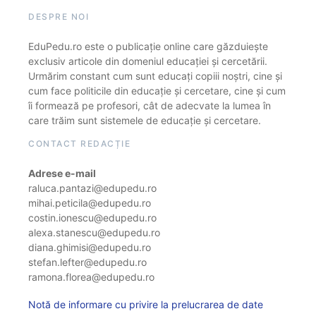
DESPRE NOI
EduPedu.ro este o publicație online care găzduiește
exclusiv articole din domeniul educației și cercetării.
Urmărim constant cum sunt educați copiii noștri, cine și
cum face politicile din educație și cercetare, cine și cum
îi formează pe profesori, cât de adecvate la lumea în
care trăim sunt sistemele de educație și cercetare.
CONTACT REDACȚIE
Adrese e-mail
raluca.pantazi@edupedu.ro
mihai.peticila@edupedu.ro
costin.ionescu@edupedu.ro
alexa.stanescu@edupedu.ro
diana.ghimisi@edupedu.ro
stefan.lefter@edupedu.ro
ramona.florea@edupedu.ro
Notă de informare cu privire la prelucrarea de date