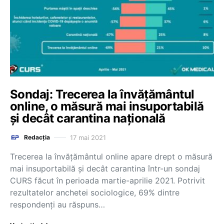
Sondaj: Trecerea la învățământul
online, o măsură mai insuportabilă
și decât carantina națională
17 mai 2021
Redacția
Trecerea la învățământul online apare drept o măsură
mai insuportabilă și decât carantina într-un sondaj
CURS făcut în perioada martie-aprilie 2021. Potrivit
rezultatelor anchetei sociologice, 69% dintre
respondenți au răspuns…