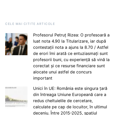
CELE MAI CITITE ARTICOLE
Profesorul Petruț Rizea: O profesoară a
luat nota 4.90 la Titularizare, iar după
contestații nota a ajuns la 8.70 / Astfel
de erori îmi arată ce entuziasmați sunt
profesorii buni, cu experiență să vină la
corectat și ce resurse financiare sunt
alocate unui astfel de concurs
important
Unici în UE: România este singura țară
din întreaga Uniune Europeană care a
redus cheltuielile de cercetare,
calculate pe cap de locuitor, în ultimul
deceniu. Între 2015-2025, spațiul