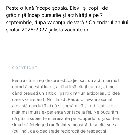
Peste o lună începe școala. Elevii și copiii de
grădiniță încep cursurile și activitățile pe 7
septembrie, după vacanța de vară / Calendarul anului
școlar 2026-2027 și lista vacanțelor
COPYRIGHT
Pentru că scrieți despre educație, sau cu atât mai mult
datorită acestui lucru, ar fi util să citați cu link, atunci
când preluați un articol, părți dintr-un articol sau o idee
care v-a inspirat. Noi, la EduPedu.ro ne-am asumat
această conduită etică și sperăm că și publicațiile cu
mult mai multă experiență vor face la fel. Ne bucurăm
că găsiți subiecte interesante pe Edupedu.ro și suntem
siguri că înțelegeți rugămintea noastră de a cita sursa
(cu link), ca o declarație reciprocă de respect și