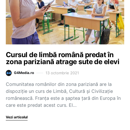
Cursul de limbă română predat în
zona pariziană atrage sute de elevi
13 octombrie 2021
G4Media.ro
Comunitatea românilor din zona pariziană are la
dispoziție un curs de Limbă, Cultură și Civilizație
românească. Franța este a şaptea ţară din Europa în
care este predat acest curs. El…
Vezi articolul