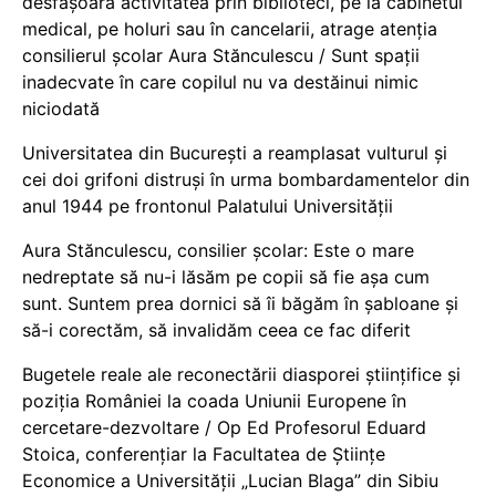
desfășoară activitatea prin biblioteci, pe la cabinetul
medical, pe holuri sau în cancelarii, atrage atenția
consilierul școlar Aura Stănculescu / Sunt spații
inadecvate în care copilul nu va destăinui nimic
niciodată
Universitatea din București a reamplasat vulturul și
cei doi grifoni distruși în urma bombardamentelor din
anul 1944 pe frontonul Palatului Universității
Aura Stănculescu, consilier școlar: Este o mare
nedreptate să nu-i lăsăm pe copii să fie așa cum
sunt. Suntem prea dornici să îi băgăm în șabloane și
să-i corectăm, să invalidăm ceea ce fac diferit
Bugetele reale ale reconectării diasporei științifice și
poziția României la coada Uniunii Europene în
cercetare-dezvoltare / Op Ed Profesorul Eduard
Stoica, conferențiar la Facultatea de Științe
Economice a Universității „Lucian Blaga” din Sibiu