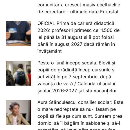
comunitar a crescut masiv cheltuielile
de cercetare - ultimele date Eurostat
OFICIAL Prima de carieră didactică
2026: profesorii primesc cei 1.500 de
lei până la 31 august și îi pot folosi
până în august 2027 dacă rămân în
învățământ
Peste o lună începe școala. Elevii și
copiii de grădiniță încep cursurile și
activitățile pe 7 septembrie, după
vacanța de vară / Calendarul anului
școlar 2026-2027 și lista vacanțelor
Aura Stănculescu, consilier școlar: Este
o mare nedreptate să nu-i lăsăm pe
copii să fie așa cum sunt. Suntem prea
dornici să îi băgăm în șabloane și să-i
corectăm, să invalidăm ceea ce fac