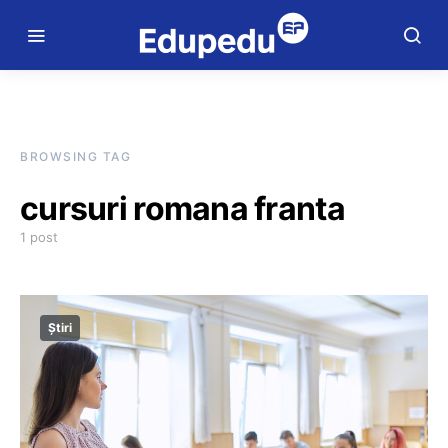
BROWSING TAG
cursuri romana franta
1 post
Știri