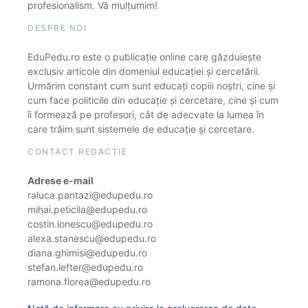
profesionalism. Vă mulțumim!
DESPRE NOI
EduPedu.ro este o publicație online care găzduiește
exclusiv articole din domeniul educației și cercetării.
Urmărim constant cum sunt educați copiii noștri, cine și
cum face politicile din educație și cercetare, cine și cum
îi formează pe profesori, cât de adecvate la lumea în
care trăim sunt sistemele de educație și cercetare.
CONTACT REDACȚIE
Adrese e-mail
raluca.pantazi@edupedu.ro
mihai.peticila@edupedu.ro
costin.ionescu@edupedu.ro
alexa.stanescu@edupedu.ro
diana.ghimisi@edupedu.ro
stefan.lefter@edupedu.ro
ramona.florea@edupedu.ro