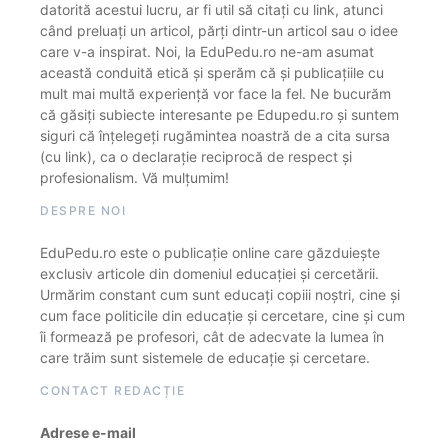
datorită acestui lucru, ar fi util să citați cu link, atunci
când preluați un articol, părți dintr-un articol sau o idee
care v-a inspirat. Noi, la EduPedu.ro ne-am asumat
această conduită etică și sperăm că și publicațiile cu
mult mai multă experiență vor face la fel. Ne bucurăm
că găsiți subiecte interesante pe Edupedu.ro și suntem
siguri că înțelegeți rugămintea noastră de a cita sursa
(cu link), ca o declarație reciprocă de respect și
profesionalism. Vă mulțumim!
DESPRE NOI
EduPedu.ro este o publicație online care găzduiește
exclusiv articole din domeniul educației și cercetării.
Urmărim constant cum sunt educați copiii noștri, cine și
cum face politicile din educație și cercetare, cine și cum
îi formează pe profesori, cât de adecvate la lumea în
care trăim sunt sistemele de educație și cercetare.
CONTACT REDACȚIE
Adrese e-mail