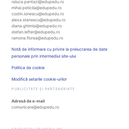
raluca.pantazi@edupedu.ro
mihai.peticila@edupedu.ro
costin.ionescu@edupedu.ro
alexa.stanescu@edupedu.ro
diana.ghimisi@edupedu.ro
stefan.lefter@edupedu.ro
ramona.florea@edupedu.ro
Notă de informare cu privire la prelucrarea de date
personale prin intermediul site-ului
Politica de cookie
Modifică setarile cookie-urilor
PUBLICITATE ȘI PARTENERIATE
Adresă de e-mail
comunicare@edupedu.ro