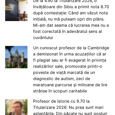
De la 4.90 la Titularizare 2026, o
învățătoare din Sibiu a primit nota 8.70
după contestație: Când am văzut nota
inițială, nu mă puteam opri din plâns.
Mi-am dat seama că lucrarea mea nu a
fost corectată în adevăratul sens al
cuvântului
Un cunoscut profesor de la Cambridge
a demisionat în urma acuzațiilor că ar
fi plagiat sau ar fi exagerat în privința
realizărilor sale, promovate printr-o
poveste de viață marcată de un
diagnostic de autism, zeci de
maratoane parcurse și milioane de lire
strânse în scopuri caritabile
Profesor de Istorie cu 9.70 la
Titularizare 2026: Nu prea sunt mari
așteptările. Din păcate nu sunt posturi