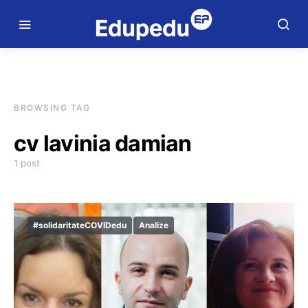
BROWSING TAG
cv lavinia damian
1 post
#solidaritateCOVIDedu
Analize