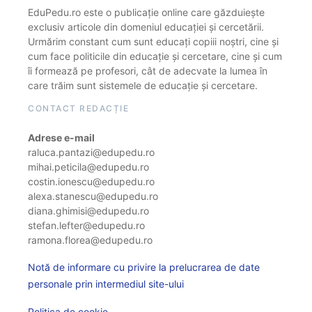
EduPedu.ro este o publicație online care găzduiește
exclusiv articole din domeniul educației și cercetării.
Urmărim constant cum sunt educați copiii noștri, cine și
cum face politicile din educație și cercetare, cine și cum
îi formează pe profesori, cât de adecvate la lumea în
care trăim sunt sistemele de educație și cercetare.
CONTACT REDACȚIE
Adrese e-mail
raluca.pantazi@edupedu.ro
mihai.peticila@edupedu.ro
costin.ionescu@edupedu.ro
alexa.stanescu@edupedu.ro
diana.ghimisi@edupedu.ro
stefan.lefter@edupedu.ro
ramona.florea@edupedu.ro
Notă de informare cu privire la prelucrarea de date
personale prin intermediul site-ului
Politica de cookie