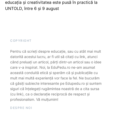
educația și creativitatea este pusă în practică la
UNTOLD, între 6 și 9 august
COPYRIGHT
Pentru că scrieți despre educație, sau cu atât mai mult
datorită acestui lucru, ar fi util să citați cu link, atunci
când preluați un articol, părți dintr-un articol sau o idee
care v-a inspirat. Noi, la EduPedu.ro ne-am asumat
această conduită etică și sperăm că și publicațiile cu
mult mai multă experiență vor face la fel. Ne bucurăm
că găsiți subiecte interesante pe Edupedu.ro și suntem
siguri că înțelegeți rugămintea noastră de a cita sursa
(cu link), ca o declarație reciprocă de respect și
profesionalism. Vă mulțumim!
DESPRE NOI