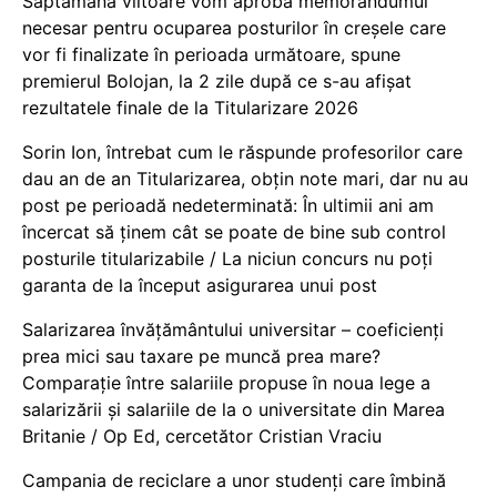
Săptămâna viitoare vom aproba memorandumul
necesar pentru ocuparea posturilor în creșele care
vor fi finalizate în perioada următoare, spune
premierul Bolojan, la 2 zile după ce s-au afișat
rezultatele finale de la Titularizare 2026
Sorin Ion, întrebat cum le răspunde profesorilor care
dau an de an Titularizarea, obțin note mari, dar nu au
post pe perioadă nedeterminată: În ultimii ani am
încercat să ținem cât se poate de bine sub control
posturile titularizabile / La niciun concurs nu poți
garanta de la început asigurarea unui post
Salarizarea învățământului universitar – coeficienți
prea mici sau taxare pe muncă prea mare?
Comparație între salariile propuse în noua lege a
salarizării și salariile de la o universitate din Marea
Britanie / Op Ed, cercetător Cristian Vraciu
Campania de reciclare a unor studenți care îmbină