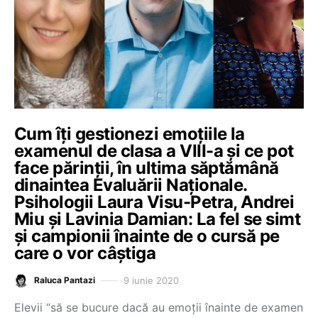
Cum îți gestionezi emoțiile la
examenul de clasa a VIII-a și ce pot
face părinții, în ultima săptămână
dinaintea Evaluării Naționale.
Psihologii Laura Visu-Petra, Andrei
Miu și Lavinia Damian: La fel se simt
și campionii înainte de o cursă pe
care o vor câștiga
9 iunie 2020
Raluca Pantazi
Elevii “să se bucure dacă au emoții înainte de examen