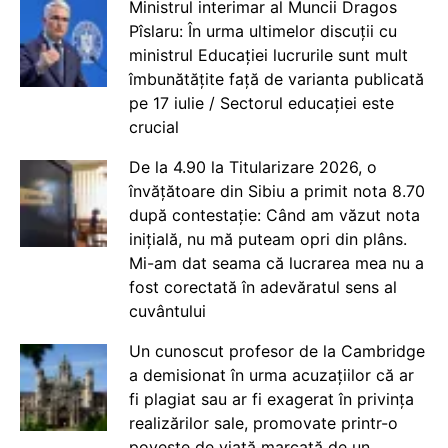
Ministrul interimar al Muncii Dragos
Pîslaru: În urma ultimelor discuții cu
ministrul Educației lucrurile sunt mult
îmbunătățite față de varianta publicată
pe 17 iulie / Sectorul educației este
crucial
De la 4.90 la Titularizare 2026, o
învățătoare din Sibiu a primit nota 8.70
după contestație: Când am văzut nota
inițială, nu mă puteam opri din plâns.
Mi-am dat seama că lucrarea mea nu a
fost corectată în adevăratul sens al
cuvântului
Un cunoscut profesor de la Cambridge
a demisionat în urma acuzațiilor că ar
fi plagiat sau ar fi exagerat în privința
realizărilor sale, promovate printr-o
poveste de viață marcată de un